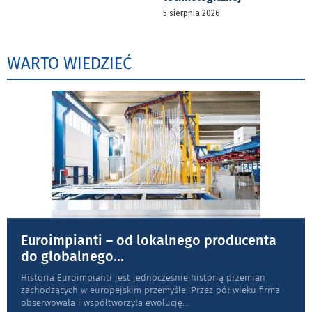
5 sierpnia 2026
WARTO WIEDZIEĆ
Euroimpianti – od lokalnego producenta
do globalnego
...
Historia Euroimpianti jest jednocześnie historią przemian
zachodzących w europejskim przemyśle. Przez pół wieku firma
obserwowała i współtworzyła ewolucję
...