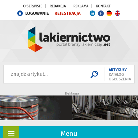
O SERWISIE
REDAKCJA
REKLAMA
KONTAKT
LOGOWANIE
REJESTRACJA
ARTYKUŁY
KATALOG
OGŁOSZENIA
Reklama
Menu
Rozwiń