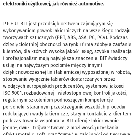
elektroniki użytkowej, jak również automotive.
P.P.H.U. BIT jest przedsiębiorstwem zajmującym się
wykonywaniem powłok lakierniczych na wszelkiego rodzaju
tworzywach sztucznych (PBT, ABS, ASA, PC, PCV). Podczas
dziesięcioletniej obecności na rynku firma zdobyła zaufanie
klientów, dla których wysoka jakość usług, szybka realizacja
i profesjonalizm mają największe znaczenie. BIT świadczy
usługi na najwyższym poziomie między innymi
dzięki: nowoczesnej linii lakierniczej wyposażonej w robota,
stosowaniu wyłącznie lakierów dostarczanych przez
wiodących europejskich producentów, systemowi jakości
ISO 9001, rozbudowanej i wielostopniowej kontroli jakości,
regularnym szkoleniom podnoszącym kompetencje
personelu, starannym przestrzeganiu wszelkich procedur
redukujących wady lakiernicze, stałym kontakcie z klientem
podczas trwania współpracy. BIT oferuje lakierowanie
jedno-, dwu- i trójwarstwowe, z możliwością uzyskania
efektu metalic, soft oraz "gumy", w zależności od tworzywa