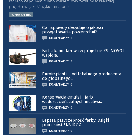
którego wspólnym mianownikiem były wydajność realizacji
projektów, jakość wykonania oraz
...
WYDARZENIA
Co naprawdę decyduje o jakości
przygotowania powierzchni?
KOMENTARZY: 0
Farba kamuflażowa w projekcie K9. NOVOL
wspiera
...
KOMENTARZY: 0
Euroimpianti – od lokalnego producenta
do globalnego
...
KOMENTARZY: 0
Konserwacja emulsji i farb
wodorozcieńczalnych możliwa
...
KOMENTARZY: 0
Lepsza przyczepność farby. Dzięki
procesowi ENVIROX
...
KOMENTARZY: 0