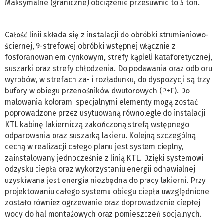
Maksymalne (graniczne) obciążenie przesuwnic to 5 ton.
Całość linii składa się z instalacji do obróbki strumieniowo-
ściernej, 9-strefowej obróbki wstępnej włącznie z
fosforanowaniem cynkowym, strefy kąpieli kataforetycznej,
suszarki oraz strefy chłodzenia. Do podawania oraz odbioru
wyrobów, w strefach za- i rozładunku, do dyspozycji są trzy
bufory w obiegu przenośników dwutorowych (P+F). Do
malowania kolorami specjalnymi elementy mogą zostać
poprowadzone przez usytuowaną równolegle do instalacji
KTL kabinę lakierniczą zakończoną strefą wstępnego
odparowania oraz suszarką lakieru. Kolejną szczególną
cechą w realizacji całego planu jest system cieplny,
zainstalowany jednocześnie z linią KTL. Dzięki systemowi
odzysku ciepła oraz wykorzystaniu energii odnawialnej
uzyskiwana jest energia niezbędna do pracy lakierni. Przy
projektowaniu całego systemu obiegu ciepła uwzględnione
zostało również ogrzewanie oraz doprowadzenie ciepłej
wody do hal montażowych oraz pomieszczeń socjalnych.