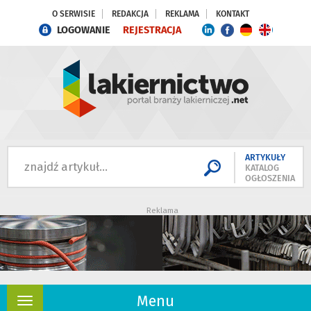
O SERWISIE
REDAKCJA
REKLAMA
KONTAKT
LOGOWANIE
REJESTRACJA
ARTYKUŁY
KATALOG
OGŁOSZENIA
Reklama
Menu
Rozwiń