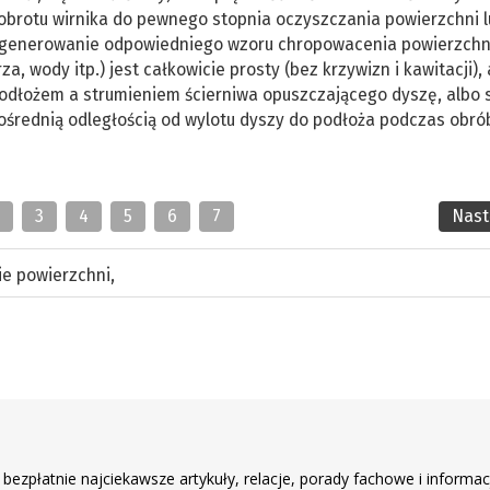
obrotu wirnika do pewnego stopnia oczyszczania powierzchni 
ż generowanie odpowiedniego wzoru chropowacenia powierzchn
, wody itp.) jest całkowicie prosty (bez krzywizn i kawitacji),
podłożem a strumieniem ścierniwa opuszczającego dyszę, albo
ośrednią odległością od wylotu dyszy do podłoża podczas obró
2
3
4
5
6
7
Nas
e powierzchni
,
r
 bezpłatnie najciekawsze artykuły, relacje, porady fachowe i informac