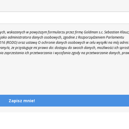
h, wskazanych w powyższym formularzu przez firmę Goldman s.c. Sebastian Klauz
 86 jako administratora danych osobowych, zgodnie z Rozporządzeniem Parlamentu
 2016 (RODO) oraz ustawą O ochronie danych osobowych w celu wysyłki na mój adres
y/a, że przysługuje mi prawo do: dostępu do swoich danych, możliwości ich spros
nia zaprzestania ich przetwarzania i wycofania zgody na przetwarzanie danych, pra
Zapisz mnie!