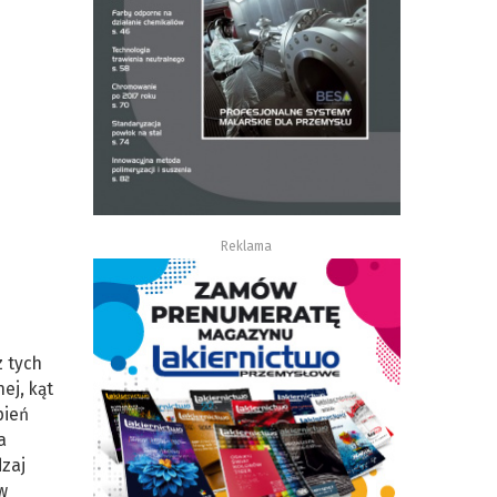
Reklama
z tych
ej, kąt
pień
a
dzaj
w