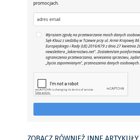
promocjach.
Wyrażam zgodę na przetwarzanie moich danych osobowyc
Sęk-Klauz z siedzibą w Tczewie przy ul. Armii Krajowej
Europejskiego i Rady (UE) 2016/679 z dnia 27 kwietnia
newslettera „lakiernictwo.net".
Zostałem/am poinformowan
ograniczenia przetwarzania, wniesienia sprzeciwu, żąda
„bycia zapomnianym", przenoszenia danych osobowych.
ZOBACZ RÓWNIEŻ INNE ARTYKUŁY