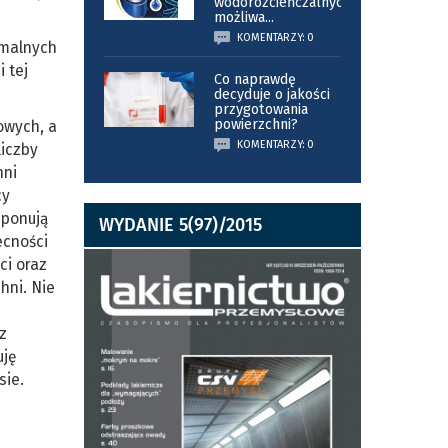
wodorozcieńczalnych
możliwa
...
KOMENTARZY: 0
ymalnych
 tej
Co naprawdę
decyduje o jakości
przygotowania
powierzchni?
owych, a
KOMENTARZY: 0
liczby
hni
cy
sponują
WYDANIE 5(97)/2015
ecności
ci oraz
hni. Nie
z
uję
sie.