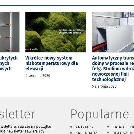
ukrytych
Wkrótce nowy system
Automatyczny tran
jnych
niskotemperaturowy dla
dolny w procesie r
kowych
elewacji
felg. Studium wdro
nowoczesnej linii
6 sierpnia 2026
technologicznej
5 sierpnia 2026
letter
Popularne
ewslettera. Zawsze na początku
ARTYKUŁY
KATALOG FI
asz newsletter zawierający
KALENDARZ
OGŁOSZENI