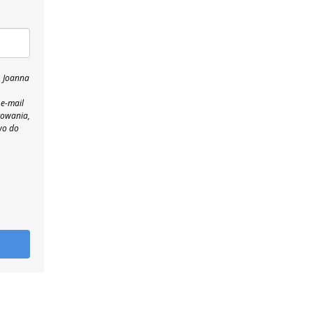
, Joanna
 e-mail
towania,
wo do