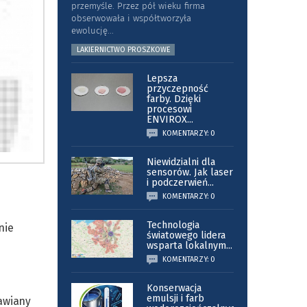
przemyśle. Przez pół wieku firma
obserwowała i współtworzyła
ewolucję
...
LAKIERNICTWO PROSZKOWE
Lepsza
przyczepność
farby. Dzięki
procesowi
ENVIROX
...
KOMENTARZY: 0
Niewidzialni dla
sensorów. Jak laser
i podczerwień
...
KOMENTARZY: 0
Technologia
nie
światowego lidera
wsparta lokalnym
...
KOMENTARZY: 0
Konserwacja
emulsji i farb
awiany