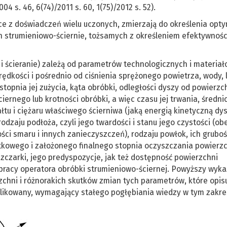
 s. 46, 6(74)/2011 s. 60, 1(75)/2012 s. 52).
ce z doświadczeń wielu uczonych, zmierzają do określenia opt
strumieniowo-ściernie, tożsamych z określeniem efektywności
 i ścieranie) zależą od parametrów technologicznych i materiał
prędkości i pośrednio od ciśnienia sprężonego powietrza, wody, 
stopnia jej zużycia, kąta obróbki, odległości dyszy od powierzc
ernego lub krotności obróbki, a więc czasu jej trwania, średni
łtu i ciężaru właściwego ścierniwa (jaką energią kinetyczną dy
rodzaju podłoża, czyli jego twardości i stanu jego czystości (ob
ści smaru i innych zanieczyszczeń), rodzaju powłok, ich gruboś
tkowego i założonego finalnego stopnia oczyszczania powierzc
zczarki, jego predyspozycje, jak też dostępność powierzchni
a pracy operatora obróbki strumieniowo-ściernej. Powyższy wyka
chni i różnorakich skutków zmian tych parametrów, które opis
mplikowany, wymagający stałego pogłębiania wiedzy w tym zakre