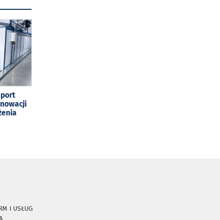
sport
enowacji
żenia
RM I USŁUG
A