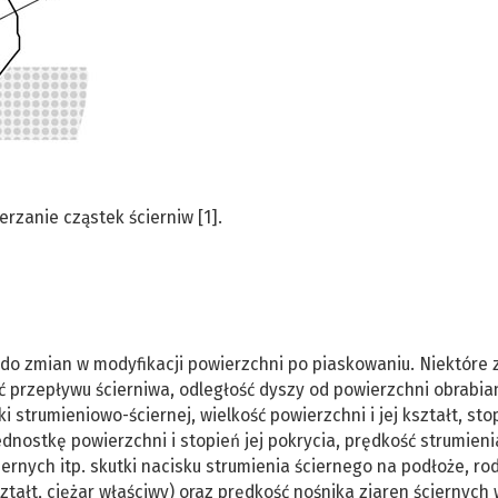
erzanie cząstek ścierniw [1].
do zmian w modyfikacji powierzchni po piaskowaniu. Niektóre 
 przepływu ścierniwa, odległość dyszy od powierzchni obrabian
 strumieniowo-ściernej, wielkość powierzchni i jej kształt, sto
jednostkę powierzchni i stopień jej pokrycia, prędkość strumieni
ernych itp. skutki nacisku strumienia ściernego na podłoże, ro
ształt, ciężar właściwy) oraz prędkość nośnika ziaren ściernych 