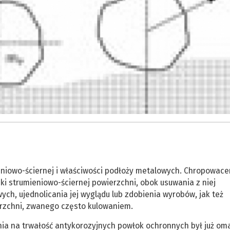
eniowo-ściernej i właściwości podłoży metalowych. Chropowace
ki strumieniowo-ściernej powierzchni, obok usuwania z niej
ch, ujednolicania jej wyglądu lub zdobienia wyrobów, jak też
rzchni, zwanego często kulowaniem.
nia na trwałość antykorozyjnych powłok ochronnych był już om