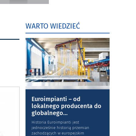
WARTO WIEDZIEĆ
Euroimpianti – od
lokalnego producenta do
globalnego
...
Historia Euroimpianti jest
jednocześnie historią przemian
zachodzących w europejskim