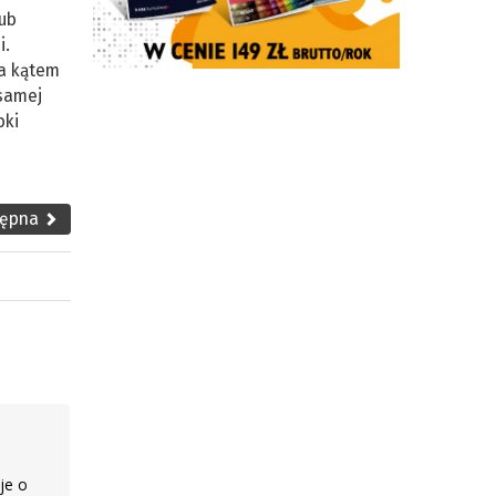
lub
i.
 a kątem
 samej
bki
tępna
je o