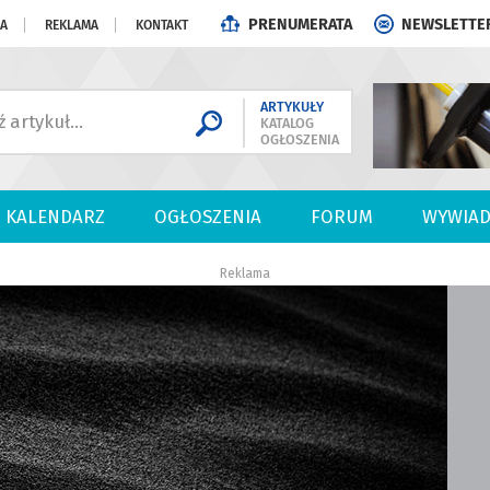
PRENUMERATA
NEWSLETTE
JA
REKLAMA
KONTAKT
ARTYKUŁY
KATALOG
OGŁOSZENIA
KALENDARZ
OGŁOSZENIA
FORUM
WYWIAD
Reklama