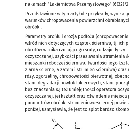
na łamach "Lakiernictwa Przemysłowego" (6(32)/2004
Przedstawione w tym artykule przykłady, wynikają
warunków chropowacenia powierzchni obrabianych 
obróbki.
Parametry profilu i erozja podłoża (chropowacenie
wśród nich dotyczących cząstek ścierniwa, tj. ich 
obrotów wirnika rzucającego śruty, rodzaju dyszy i 
oczyszczanej, szybkości przesuwania strumienia ści
mieszanki roboczej ścierniwa, twardości jego kszta
ziarna ścierne, a zatem i strumień ścierniwa) oraz 
rdzy, zgorzeliny, chropowatości pierwotnej, obecno
stanu degradacji powłok lakierowych, stanu począ
bez znaczenia są też umiejętności operatora oczys
oczyszczanej, jej kształt oraz oświetlenie miejsc
parametrów obróbki strumieniowo-ściernej powierz
poniżej, uzmysławia, że jest to splot bardzo sko