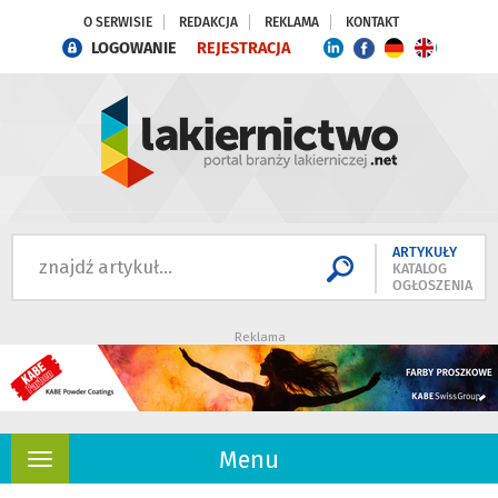
O SERWISIE
REDAKCJA
REKLAMA
KONTAKT
LOGOWANIE
REJESTRACJA
ARTYKUŁY
KATALOG
OGŁOSZENIA
Reklama
Menu
Rozwiń
nawigację