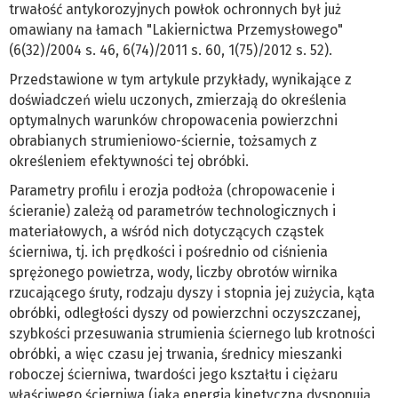
trwałość antykorozyjnych powłok ochronnych był już
omawiany na łamach "Lakiernictwa Przemysłowego"
(6(32)/2004 s. 46, 6(74)/2011 s. 60, 1(75)/2012 s. 52).
Przedstawione w tym artykule przykłady, wynikające z
doświadczeń wielu uczonych, zmierzają do określenia
optymalnych warunków chropowacenia powierzchni
obrabianych strumieniowo-ściernie, tożsamych z
określeniem efektywności tej obróbki.
Parametry profilu i erozja podłoża (chropowacenie i
ścieranie) zależą od parametrów technologicznych i
materiałowych, a wśród nich dotyczących cząstek
ścierniwa, tj. ich prędkości i pośrednio od ciśnienia
sprężonego powietrza, wody, liczby obrotów wirnika
rzucającego śruty, rodzaju dyszy i stopnia jej zużycia, kąta
obróbki, odległości dyszy od powierzchni oczyszczanej,
szybkości przesuwania strumienia ściernego lub krotności
obróbki, a więc czasu jej trwania, średnicy mieszanki
roboczej ścierniwa, twardości jego kształtu i ciężaru
właściwego ścierniwa (jaką energią kinetyczną dysponują