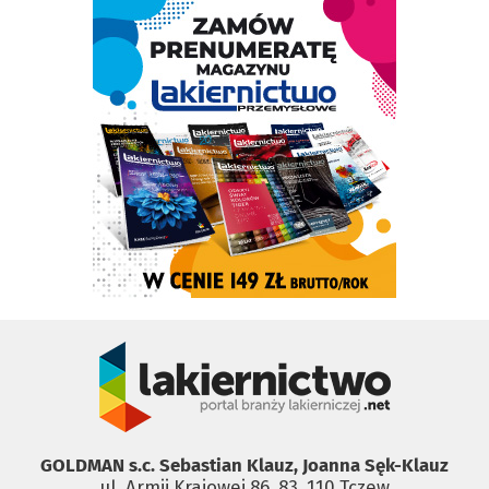
GOLDMAN s.c. Sebastian Klauz, Joanna Sęk-Klauz
ul. Armii Krajowej 86, 83 ­ 110 Tczew