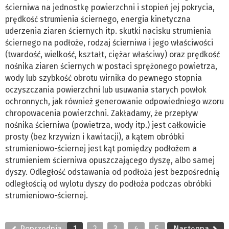
ścierniwa na jednostkę powierzchni i stopień jej pokrycia,
prędkość strumienia ściernego, energia kinetyczna
uderzenia ziaren ściernych itp. skutki nacisku strumienia
ściernego na podłoże, rodzaj ścierniwa i jego właściwości
(twardość, wielkość, kształt, ciężar właściwy) oraz prędkość
nośnika ziaren ściernych w postaci sprężonego powietrza,
wody lub szybkość obrotu wirnika do pewnego stopnia
oczyszczania powierzchni lub usuwania starych powłok
ochronnych, jak również generowanie odpowiedniego wzoru
chropowacenia powierzchni. Zakładamy, że przepływ
nośnika ścierniwa (powietrza, wody itp.) jest całkowicie
prosty (bez krzywizn i kawitacji), a kątem obróbki
strumieniowo-ściernej jest kąt pomiędzy podłożem a
strumieniem ścierniwa opuszczającego dyszę, albo samej
dyszy. Odległość odstawania od podłoża jest bezpośrednią
odległością od wylotu dyszy do podłoża podczas obróbki
strumieniowo-ściernej.
Poprzednia
1
2
3
4
5
Następna