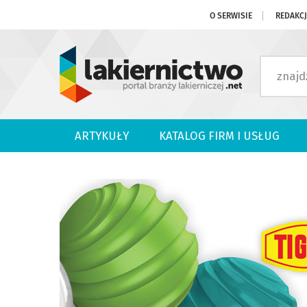
O SERWISIE
REDAKC
ARTYKUŁY
KATALOG FIRM I USŁUG