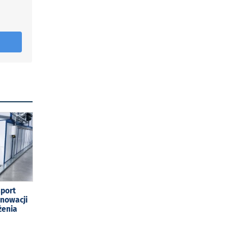
sport
enowacji
żenia