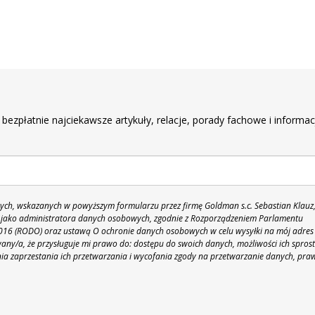
r
 bezpłatnie najciekawsze artykuły, relacje, porady fachowe i informac
h, wskazanych w powyższym formularzu przez firmę Goldman s.c. Sebastian Klauz
 86 jako administratora danych osobowych, zgodnie z Rozporządzeniem Parlamentu
 2016 (RODO) oraz ustawą O ochronie danych osobowych w celu wysyłki na mój adres
y/a, że przysługuje mi prawo do: dostępu do swoich danych, możliwości ich spros
nia zaprzestania ich przetwarzania i wycofania zgody na przetwarzanie danych, pra