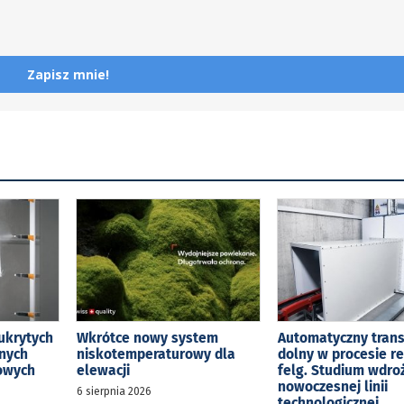
Zapisz mnie!
ukrytych
Wkrótce nowy system
Automatyczny tran
jnych
niskotemperaturowy dla
dolny w procesie r
kowych
elewacji
felg. Studium wdro
nowoczesnej linii
6 sierpnia 2026
technologicznej