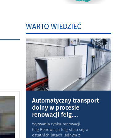
WARTO WIEDZIEĆ
Automatyczny transport
dolny w procesie
renowacji felg.
...
Wyzwania rynku renowacji
felg Renowacja felg stała się w
ostatnich latach jednym z