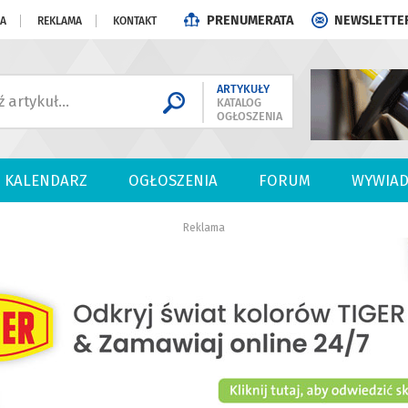
PRENUMERATA
NEWSLETTE
JA
REKLAMA
KONTAKT
ARTYKUŁY
KATALOG
OGŁOSZENIA
KALENDARZ
OGŁOSZENIA
FORUM
WYWIAD
Reklama