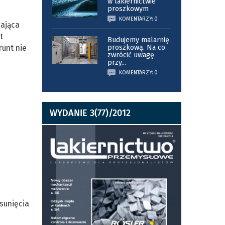
w lakiernictwie
proszkowym
KOMENTARZY: 0
zająca
t
Budujemy malarnię
runt nie
proszkową. Na co
zwrócić uwagę
przy
...
KOMENTARZY: 0
WYDANIE 3(77)/2012
sunięcia