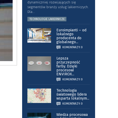
dynamiczniej rozwijających się
segmentów branży usług lakierniczych.
Dla
...
TECHNOLOGIE LAKIERNICZE
Euroimpianti – od
lokalnego
producenta do
globalnego
...
KOMENTARZY: 0
Lepsza
przyczepność
farby. Dzięki
procesowi
ENVIROX
...
KOMENTARZY: 0
Technologia
światowego lidera
wsparta lokalnym
...
KOMENTARZY: 0
Wiedza procesowa