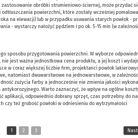
 zastosowanie obróbki strumieniowo-ściernej, może przydać si
 odtłuszczania powierzchni, które zostały wcześniej pomalow
łoka na elewacji) lub w przypadku usuwania starych powłok - p
nia - wystarczy nałożyć pędzlem i po ok. 5-15 min (w zależnoś
ego sposobu przygotowania powierzchni. W wyborze odpowiedn
i, nie jest ważna jednostkowa cena produktu, a jej koszt i wydaj
ce w coraz większej liczbie firm, projektanci powłok lakierowy
we, natomiast dwuwarstwowe na jednowarstwowe, w zależnośc
ność zużycia farby a jednocześnie nie zmienia jakości wykon
 antykorozyjnego. Warto zaznaczyć, że wpływ na ogólne koszt
ść aplikacji, odpowiednio dobrany sprzęt, czas potrzebny do na
 czy też grubość powłoki w odniesieniu do wytrzymałości
1
2
3
Nas