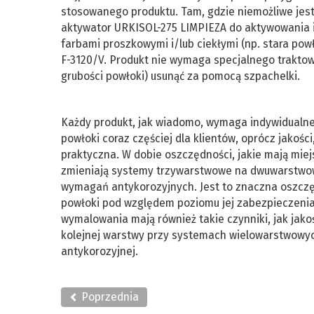
stosowanego produktu. Tam, gdzie niemożliwe jest
aktywator URKISOL-275 LIMPIEZA do aktywowania i
farbami proszkowymi i/lub ciekłymi (np. stara pow
F-3120/V. Produkt nie wymaga specjalnego traktowa
grubości powłoki) usunąć za pomocą szpachelki.
Każdy produkt, jak wiadomo, wymaga indywidualn
powłoki coraz częściej dla klientów, oprócz jakośc
praktyczna. W dobie oszczędności, jakie mają miejs
zmieniają systemy trzywarstwowe na dwuwarstwo
wymagań antykorozyjnych. Jest to znaczna oszczęd
powłoki pod względem poziomu jej zabezpieczenia
wymalowania mają również takie czynniki, jak jako
kolejnej warstwy przy systemach wielowarstwowych
antykorozyjnej.
Poprzednia