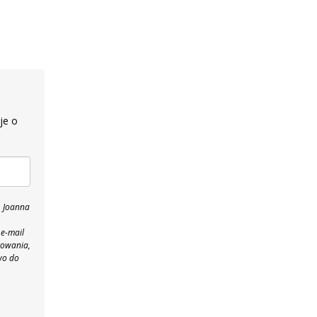
je o
, Joanna
 e-mail
towania,
wo do