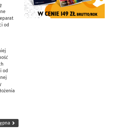
ę
ane
reparat
ci od
iej
ność
ch
i od
anej
y
łożenia
tępna