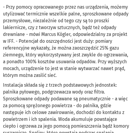
- Przy pomocy opracowanego przez nas urządzenia, możemy
utylizować termicznie wszelkie palne, sproszkowane odpady
przemysłowe, niezależnie od tego czy są to proszki
lakiernicze, czy z tworzyw sztucznych, bądź też odpady
drewniane - mówi Marcus Kögler, odpowiedzialny za projekt
w IFF. - Potencjał do oszczędności jest duży: pomiary
referencyjne wykazały, że można zaoszczędzić 25% gazu
ziemnego, który wykorzystywany jest zwykle do ogrzewania,
a ponadto 100% kosztów usuwania odpadów. Przy wyższych
mocach, urządzenie to jest w stanie wytwarzać nawet prąd,
którym można zasilić sieć.
Instalacja składa się z trzech podstawowych jednostek:
palnika pyłowego, podgrzewacza wody oraz filtra.
Sproszkowane odpady podawane są pneumatycznie - a więc
za pomocą sprężonego powietrza - do palnika, gdzie
następuje ich celowe zawirowanie, dochodzi do kontaktu z
powietrzem i ich spalenia. Woda akumuluje powstające
ciepło i ogrzewa za jego pomocą pomieszczenia bądź komory
suszarnicze. Spaliny, które powstają podczas spalania,