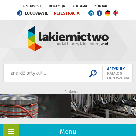
O SERWISIE
REDAKCJA
REKLAMA
KONTAKT
LOGOWANIE
REJESTRACJA
ARTYKUŁY
KATALOG
OGŁOSZENIA
Reklama
Menu
Rozwiń