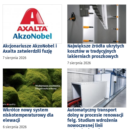
Akcjonariusze AkzoNobel i
Największe źródła ukrytych
Axalta zatwierdzili fuzję
kosztów w tradycyjnych
lakierniach proszkowych
7 sierpnia 2026
7 sierpnia 2026
Wkrótce nowy system
Automatyczny transport
niskotemperaturowy dla
dolny w procesie renowacji
elewacji
felg. Studium wdrożenia
nowoczesnej linii
6 sierpnia 2026