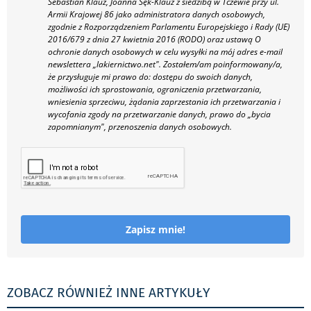
Sebastian Klauz, Joanna Sęk-Klauz z siedzibą w Tczewie przy ul.
Armii Krajowej 86 jako administratora danych osobowych,
zgodnie z Rozporządzeniem Parlamentu Europejskiego i Rady (UE)
2016/679 z dnia 27 kwietnia 2016 (RODO) oraz ustawą O
ochronie danych osobowych w celu wysyłki na mój adres e-mail
newslettera „lakiernictwo.net".
Zostałem/am poinformowany/a,
że przysługuje mi prawo do: dostępu do swoich danych,
możliwości ich sprostowania, ograniczenia przetwarzania,
wniesienia sprzeciwu, żądania zaprzestania ich przetwarzania i
wycofania zgody na przetwarzanie danych, prawo do „bycia
zapomnianym", przenoszenia danych osobowych.
Zapisz mnie!
ZOBACZ RÓWNIEŻ INNE ARTYKUŁY