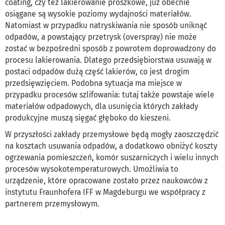
coating, czy też lakierowanie proszkowe, już obecnie
osiągane są wysokie poziomy wydajności materiałów.
Natomiast w przypadku natryskiwania nie sposób uniknąć
odpadów, a powstający przetrysk (overspray) nie może
zostać w bezpośredni sposób z powrotem doprowadzony do
procesu lakierowania. Dlatego przedsiębiorstwa usuwają w
postaci odpadów dużą część lakierów, co jest drogim
przedsięwzięciem. Podobna sytuacja ma miejsce w
przypadku procesów szlifowania: tutaj także powstaje wiele
materiałów odpadowych, dla usunięcia których zakłady
produkcyjne muszą sięgać głęboko do kieszeni.
W przyszłości zakłady przemysłowe będą mogły zaoszczędzić
na kosztach usuwania odpadów, a dodatkowo obniżyć koszty
ogrzewania pomieszczeń, komór suszarniczych i wielu innych
procesów wysokotemperaturowych. Umożliwia to
urządzenie, które opracowane zostało przez naukowców z
instytutu Fraunhofera IFF w Magdeburgu we współpracy z
partnerem przemysłowym.