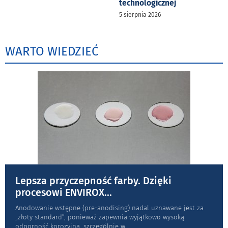
technologicznej
5 sierpnia 2026
WARTO WIEDZIEĆ
Lepsza przyczepność farby. Dzięki
procesowi ENVIROX
...
Anodowanie wstępne (pre-anodising) nadal uznawane jest za
„złoty standard”, ponieważ zapewnia wyjątkowo wysoką
odporność koro­zyjną, szczególnie w
...