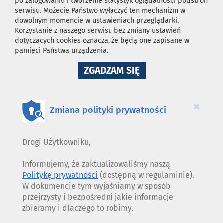
po zalogowaniu i tworzenie statystyk oglądalności podstron
serwisu. Możecie Państwo wyłączyć ten mechanizm w
dowolnym momencie w ustawieniach przeglądarki.
Korzystanie z naszego serwisu bez zmiany ustawień
dotyczących cookies oznacza, że będą one zapisane w
pamięci Państwa urządzenia.
NA
ZGADZAM SIĘ
WYKORZYSTANIE
PLIKÓW
COOKIES
×
Zmiana polityki prywatności
Drogi Użytkowniku,
Informujemy, że zaktualizowaliśmy naszą
Politykę prywatności
(dostępną w regulaminie).
W dokumencie tym wyjaśniamy w sposób
przejrzysty i bezpośredni jakie informacje
zbieramy i dlaczego to robimy.