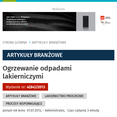
nawigację
Reklama
ARTYKUŁY BRANŻOWE
STRONA GŁÓWNA
ARTYKUŁY BRANŻOWE
Ogrzewanie odpadami
lakierniczymi
Wydanie nr:
4(84)/2013
ARTYKUŁY BRANŻOWE
LAKIERNICTWO PROSZKOWE
PROCESY WSPOMAGAJĄCE
ponad rok temu 01.07.2013, ~ Administrator, Czas czytania 3 minuty