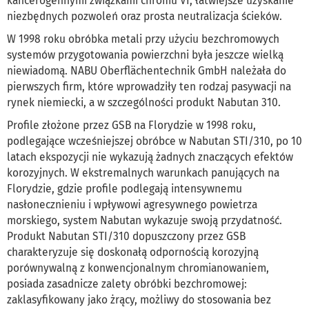
kancerogennymi związkami chromu VI, łatwiejsze uzyskanie
niezbędnych pozwoleń oraz prosta neutralizacja ścieków.
W 1998 roku obróbka metali przy użyciu bezchromowych
systemów przygotowania powierzchni była jeszcze wielką
niewiadomą. NABU Oberflächentechnik GmbH należała do
pierwszych firm, które wprowadziły ten rodzaj pasywacji na
rynek niemiecki, a w szczególności produkt Nabutan 310.
Profile złożone przez GSB na Florydzie w 1998 roku,
podlegające wcześniejszej obróbce w Nabutan STI/310, po 10
latach ekspozycji nie wykazują żadnych znaczących efektów
korozyjnych. W ekstremalnych warunkach panujących na
Florydzie, gdzie profile podlegają intensywnemu
nasłonecznieniu i wpływowi agresywnego powietrza
morskiego, system Nabutan wykazuje swoją przydatność.
Produkt Nabutan STI/310 dopuszczony przez GSB
charakteryzuje się doskonałą odpornością korozyjną
porównywalną z konwencjonalnym chromianowaniem,
posiada zasadnicze zalety obróbki bezchromowej:
zaklasyfikowany jako żrący, możliwy do stosowania bez