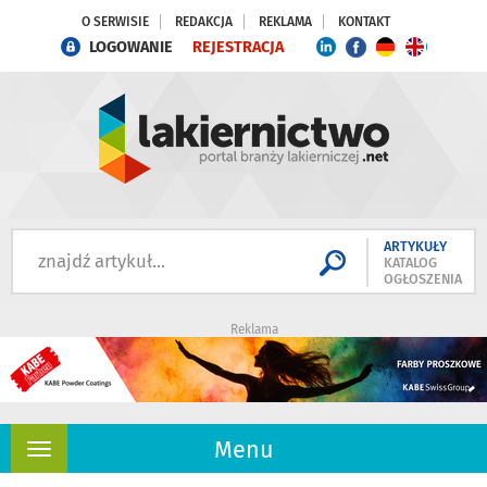
O SERWISIE
REDAKCJA
REKLAMA
KONTAKT
LOGOWANIE
REJESTRACJA
ARTYKUŁY
KATALOG
OGŁOSZENIA
Reklama
Menu
Rozwiń
nawigację