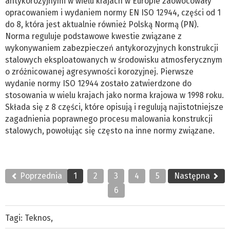
antykorozyjnymi w wielu krajach w Europie zaowocowały
opracowaniem i wydaniem normy EN ISO 12944, części od 1
do 8, która jest aktualnie również Polską Normą (PN).
Norma reguluje podstawowe kwestie związane z
wykonywaniem zabezpieczeń antykorozyjnych konstrukcji
stalowych eksploatowanych w środowisku atmosferycznym
o zróżnicowanej agresywności korozyjnej. Pierwsze
wydanie normy ISO 12944 zostało zatwierdzone do
stosowania w wielu krajach jako norma krajowa w 1998 roku.
Składa się z 8 części, które opisują i regulują najistotniejsze
zagadnienia poprawnego procesu malowania konstrukcji
stalowych, powołując się często na inne normy związane.
Poprzednia
1
2
3
4
5
Następna
6
Tagi:
Teknos
,