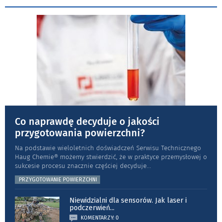
Co naprawdę decyduje o jakości
przygotowania powierzchni?
Na podstawie wieloletnich doświadczeń Serwisu Technicznego
Haug Chemie® możemy stwierdzić, że w praktyce przemysłowej o
sukcesie procesu znacznie częściej decyduje
...
PRZYGOTOWANIE POWIERZCHNI
Niewidzialni dla sensorów. Jak laser i
podczerwień
...
KOMENTARZY: 0