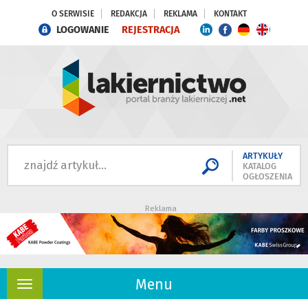
O SERWISIE
REDAKCJA
REKLAMA
KONTAKT
LOGOWANIE
REJESTRACJA
ARTYKUŁY
KATALOG
OGŁOSZENIA
Reklama
Menu
Rozwiń
nawigację