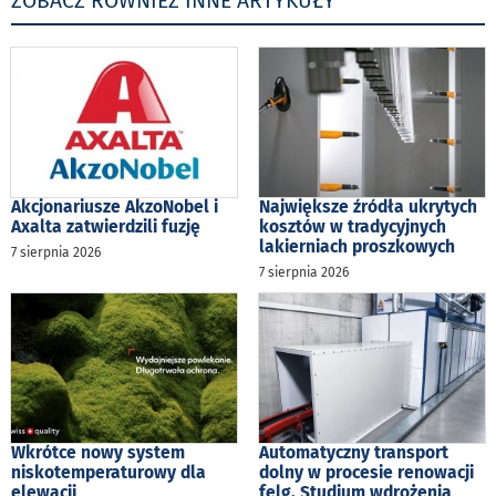
ZOBACZ RÓWNIEŻ INNE ARTYKUŁY
Akcjonariusze AkzoNobel i
Największe źródła ukrytych
Axalta zatwierdzili fuzję
kosztów w tradycyjnych
lakierniach proszkowych
7 sierpnia 2026
7 sierpnia 2026
Wkrótce nowy system
Automatyczny transport
niskotemperaturowy dla
dolny w procesie renowacji
elewacji
felg. Studium wdrożenia