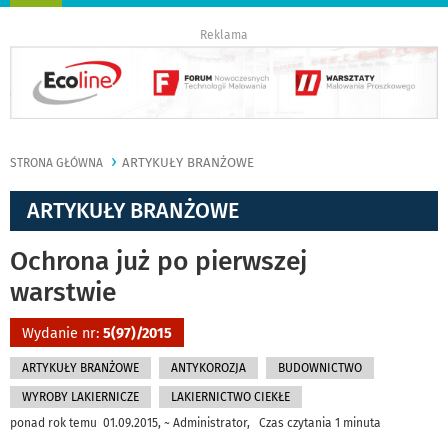
nawigację
Reklama
ARTYKUŁY BRANŻOWE
STRONA GŁÓWNA
ARTYKUŁY BRANŻOWE
Ochrona już po pierwszej
warstwie
Wydanie nr:
5(97)/2015
ARTYKUŁY BRANŻOWE
ANTYKOROZJA
BUDOWNICTWO
WYROBY LAKIERNICZE
LAKIERNICTWO CIEKŁE
ponad rok temu 01.09.2015, ~ Administrator, Czas czytania 1 minuta