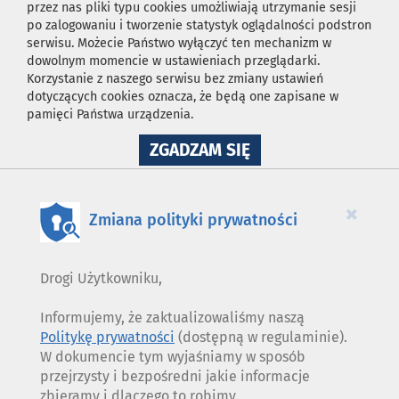
przez nas pliki typu cookies umożliwiają utrzymanie sesji
po zalogowaniu i tworzenie statystyk oglądalności podstron
serwisu. Możecie Państwo wyłączyć ten mechanizm w
dowolnym momencie w ustawieniach przeglądarki.
Korzystanie z naszego serwisu bez zmiany ustawień
dotyczących cookies oznacza, że będą one zapisane w
pamięci Państwa urządzenia.
NA
ZGADZAM SIĘ
WYKORZYSTANIE
PLIKÓW
COOKIES
×
Zmiana polityki prywatności
Drogi Użytkowniku,
Informujemy, że zaktualizowaliśmy naszą
Politykę prywatności
(dostępną w regulaminie).
W dokumencie tym wyjaśniamy w sposób
przejrzysty i bezpośredni jakie informacje
zbieramy i dlaczego to robimy.