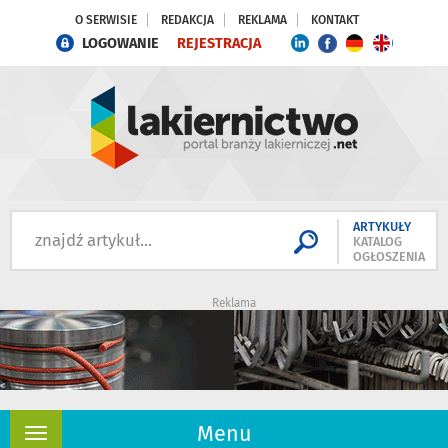
O SERWISIE
REDAKCJA
REKLAMA
KONTAKT
LOGOWANIE
REJESTRACJA
ARTYKUŁY
KATALOG
OGŁOSZENIA
Reklama
Menu
Rozwiń