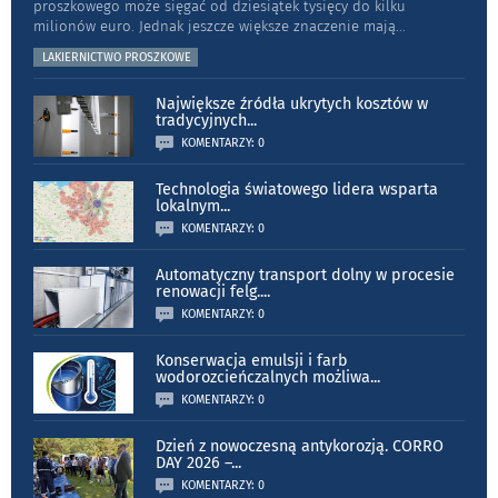
proszkowego może sięgać od dziesiątek tysięcy do kilku
milionów euro. Jednak jeszcze większe znaczenie mają
...
LAKIERNICTWO PROSZKOWE
Największe źródła ukrytych kosztów w
tradycyjnych
...
KOMENTARZY: 0
Technologia światowego lidera wsparta
lokalnym
...
KOMENTARZY: 0
Automatyczny transport dolny w procesie
renowacji felg.
...
KOMENTARZY: 0
Konserwacja emulsji i farb
wodorozcieńczalnych możliwa
...
KOMENTARZY: 0
Dzień z nowoczesną antykorozją. CORRO
DAY 2026 –
...
KOMENTARZY: 0