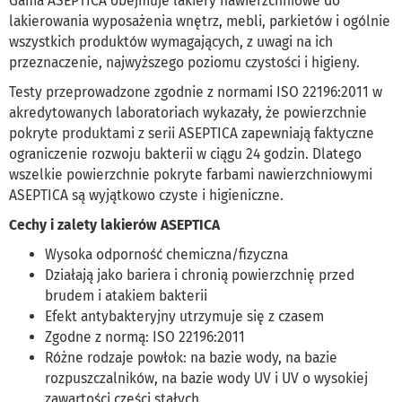
Gama ASEPTICA obejmuje lakiery nawierzchniowe do
lakierowania wyposażenia wnętrz, mebli, parkietów i ogólnie
wszystkich produktów wymagających, z uwagi na ich
przeznaczenie, najwyższego poziomu czystości i higieny.
Testy przeprowadzone zgodnie z normami ISO 22196:2011 w
akredytowanych laboratoriach wykazały, że powierzchnie
pokryte produktami z serii ASEPTICA zapewniają faktyczne
ograniczenie rozwoju bakterii w ciągu 24 godzin. Dlatego
wszelkie powierzchnie pokryte farbami nawierzchniowymi
ASEPTICA są wyjątkowo czyste i higieniczne.
Cechy i zalety lakierów ASEPTICA
Wysoka odporność chemiczna/fizyczna
Działają jako bariera i chronią powierzchnię przed
brudem i atakiem bakterii
Efekt antybakteryjny utrzymuje się z czasem
Zgodne z normą: ISO 22196:2011
Różne rodzaje powłok: na bazie wody, na bazie
rozpuszczalników, na bazie wody UV i UV o wysokiej
zawartości części stałych