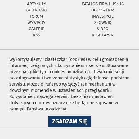
ARTYKUŁY
KATALOG FIRM I USŁUG
KALENDARZ
OGŁOSZENIA
FORUM
INWESTYCJE
WYWIADY
SŁOWNIK
GALERIE
VIDEO
RSS
REGULAMIN
Wykorzystujemy "ciasteczka" (cookies) w celu gromadzenia
informacji związanych z korzystaniem z serwisu. Stosowane
przez nas pliki typu cookies umożliwiają utrzymanie sesji
po zalogowaniu i tworzenie statystyk oglądalności podstron
serwisu. Możecie Państwo wyłączyć ten mechanizm w
dowolnym momencie w ustawieniach przeglądarki.
Korzystanie z naszego serwisu bez zmiany ustawień
dotyczących cookies oznacza, że będą one zapisane w
pamięci Państwa urządzenia.
NA
ZGADZAM SIĘ
WYKORZYSTANIE
PLIKÓW
COOKIES