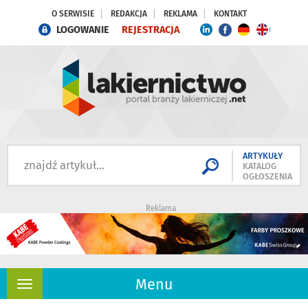
O SERWISIE
REDAKCJA
REKLAMA
KONTAKT
LOGOWANIE
REJESTRACJA
ARTYKUŁY
KATALOG
OGŁOSZENIA
Reklama
Menu
Rozwiń
nawigację