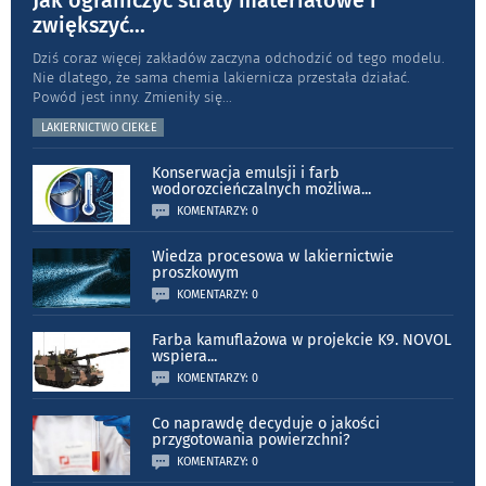
Jak ograniczyć straty materiałowe i
zwiększyć
...
Dziś coraz więcej zakładów zaczyna odchodzić od tego modelu.
Nie dlatego, że sama chemia lakiernicza przestała działać.
Powód jest inny. Zmieniły się
...
LAKIERNICTWO CIEKŁE
Konserwacja emulsji i farb
wodorozcieńczalnych możliwa
...
KOMENTARZY: 0
Wiedza procesowa w lakiernictwie
proszkowym
KOMENTARZY: 0
Farba kamuflażowa w projekcie K9. NOVOL
wspiera
...
KOMENTARZY: 0
Co naprawdę decyduje o jakości
przygotowania powierzchni?
KOMENTARZY: 0