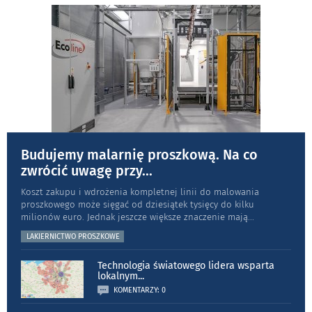
Budujemy malarnię proszkową. Na co
zwrócić uwagę przy
...
Koszt zakupu i wdrożenia kompletnej linii do malowania
proszkowego może sięgać od dziesiątek tysięcy do kilku
milionów euro. Jednak jeszcze większe znaczenie mają
...
LAKIERNICTWO PROSZKOWE
Technologia światowego lidera wsparta
lokalnym
...
KOMENTARZY: 0