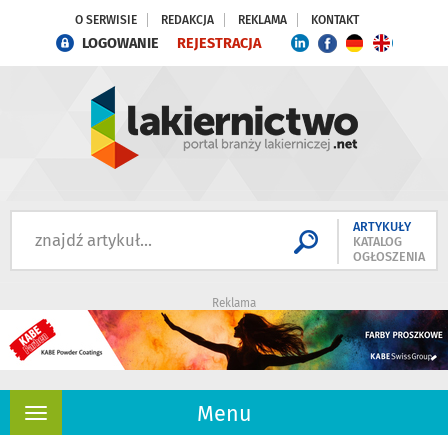
O SERWISIE
REDAKCJA
REKLAMA
KONTAKT
LOGOWANIE
REJESTRACJA
ARTYKUŁY
KATALOG
OGŁOSZENIA
Reklama
Menu
Rozwiń
nawigację