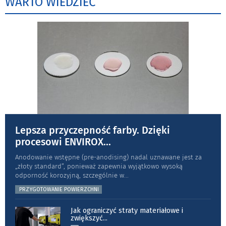
WARTO WIEDZIEĆ
Lepsza przyczepność farby. Dzięki
procesowi ENVIROX
...
Anodowanie wstępne (pre-anodising) nadal uznawane jest za
„złoty standard”, ponieważ zapewnia wyjątkowo wysoką
odporność koro­zyjną, szczególnie w
...
PRZYGOTOWANIE POWIERZCHNI
Jak ograniczyć straty materiałowe i
zwiększyć
...