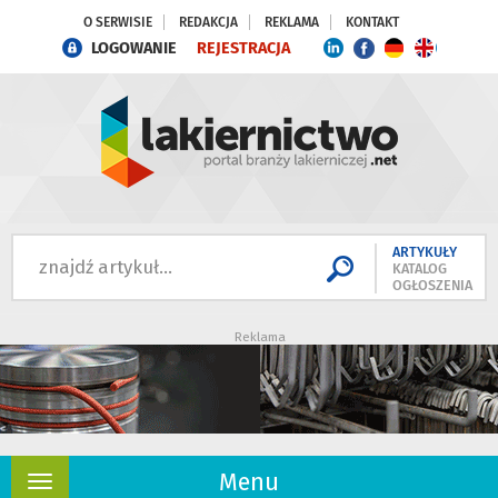
O SERWISIE
REDAKCJA
REKLAMA
KONTAKT
LOGOWANIE
REJESTRACJA
ARTYKUŁY
KATALOG
OGŁOSZENIA
Reklama
Menu
Rozwiń