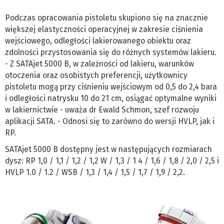
Podczas opracowania pistoletu skupiono się na znacznie
większej elastyczności operacyjnej w zakresie ciśnienia
wejściowego, odległości lakierowanego obiektu oraz
zdolności przystosowania się do różnych systemów lakieru.
- Z SATAjet 5000 B, w zależności od lakieru, warunków
otoczenia oraz osobistych preferencji, użytkownicy
pistoletu mogą przy ciśnieniu wejściowym od 0,5 do 2,4 bara
i odległości natrysku 10 do 21 cm, osiągać optymalne wyniki
w lakiernictwie - uważa dr Ewald Schmon, szef rozwoju
aplikacji SATA. - Odnosi się to zarówno do wersji HVLP, jak i
RP.
SATAjet 5000 B dostępny jest w następujących rozmiarach
dysz: RP 1,0 / 1,1 / 1,2 / 1,2 W / 1,3 / 1 4 / 1,6 / 1,8 / 2,0 / 2,5 i
HVLP 1.0 / 1.2 / WSB / 1,3 / 1,4 / 1,5 / 1,7 / 1,9 / 2,2.