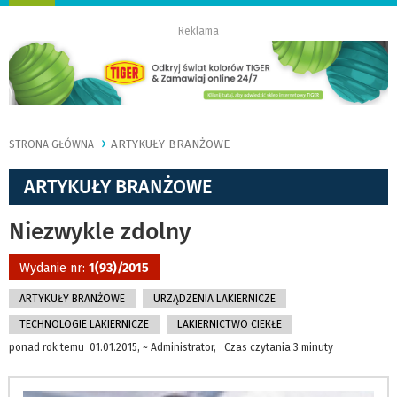
nawigację
Reklama
ARTYKUŁY BRANŻOWE
STRONA GŁÓWNA
ARTYKUŁY BRANŻOWE
Niezwykle zdolny
Wydanie nr:
1(93)/2015
ARTYKUŁY BRANŻOWE
URZĄDZENIA LAKIERNICZE
TECHNOLOGIE LAKIERNICZE
LAKIERNICTWO CIEKŁE
ponad rok temu 01.01.2015, ~ Administrator, Czas czytania 3 minuty