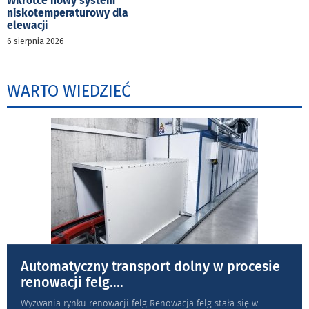
Wkrótce nowy system
niskotemperaturowy dla
elewacji
6 sierpnia 2026
WARTO WIEDZIEĆ
Automatyczny transport dolny w procesie
renowacji felg.
...
Wyzwania rynku renowacji felg Renowacja felg stała się w