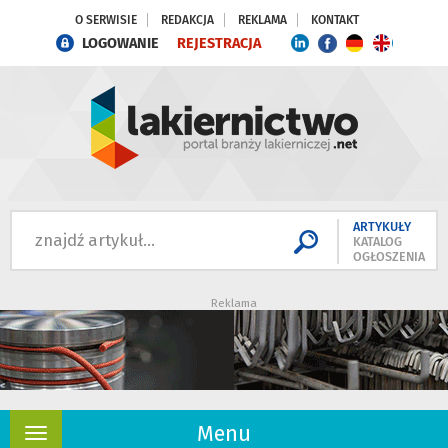
O SERWISIE
REDAKCJA
REKLAMA
KONTAKT
LOGOWANIE
REJESTRACJA
ARTYKUŁY
KATALOG
OGŁOSZENIA
Reklama
Menu
Rozwiń