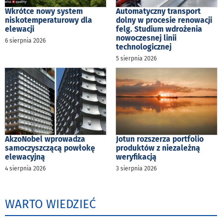
Wkrótce nowy system
Automatyczny transport
niskotemperaturowy dla
dolny w procesie renowacji
elewacji
felg. Studium wdrożenia
nowoczesnej linii
6 sierpnia 2026
technologicznej
5 sierpnia 2026
AkzoNobel wprowadza
Jotun rozszerza portfolio
samoczyszczącą powłokę
produktów z niezależną
elewacyjną
weryfikacją
4 sierpnia 2026
3 sierpnia 2026
WARTO WIEDZIEĆ