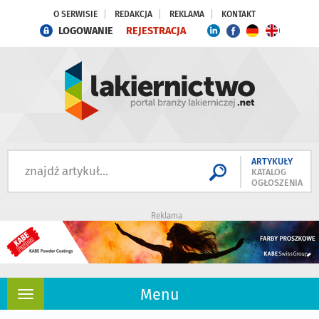
O SERWISIE
REDAKCJA
REKLAMA
KONTAKT
LOGOWANIE
REJESTRACJA
ARTYKUŁY
KATALOG
OGŁOSZENIA
Reklama
Menu
Rozwiń
nawigację