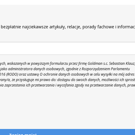
r
 bezpłatnie najciekawsze artykuły, relacje, porady fachowe i informac
h, wskazanych w powyższym formularzu przez firmę Goldman s.c. Sebastian Klauz
 86 jako administratora danych osobowych, zgodnie z Rozporządzeniem Parlamentu
 2016 (RODO) oraz ustawą O ochronie danych osobowych w celu wysyłki na mój adres
y/a, że przysługuje mi prawo do: dostępu do swoich danych, możliwości ich spros
nia zaprzestania ich przetwarzania i wycofania zgody na przetwarzanie danych, pra