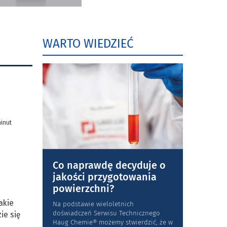
WARTO WIEDZIEĆ
minut
Co naprawdę decyduje o
jakości przygotowania
powierzchni?
akie
Na podstawie wieloletnich
doświadczeń Serwisu Technicznego
ie się
Haug Chemie® możemy stwierdzić, że w