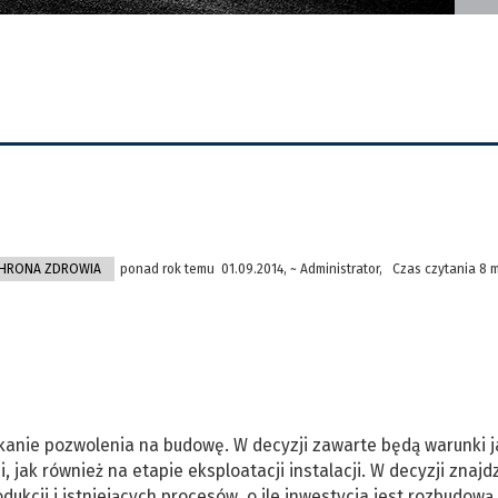
CHRONA ZDROWIA
ponad rok temu 01.09.2014, ~ Administrator, Czas czytania 8 
skanie pozwolenia na budowę. W decyzji zawarte będą warunki j
 jak również na etapie eksploatacji instalacji. W decyzji znajdz
dukcji i istniejących procesów, o ile inwestycja jest rozbudową