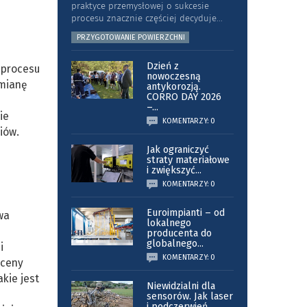
praktyce przemysłowej o sukcesie
procesu znacznie częściej decyduje
...
PRZYGOTOWANIE POWIERZCHNI
Dzień z
i procesu
nowoczesną
zmianę
antykorozją.
CORRO DAY 2026
–
...
ie
KOMENTARZY: 0
iów.
Jak ograniczyć
straty materiałowe
i zwiększyć
...
KOMENTARZY: 0
Euroimpianti – od
wa
lokalnego
producenta do
globalnego
...
i
KOMENTARZY: 0
oceny
kie jest
Niewidzialni dla
sensorów. Jak laser
i podczerwień
...