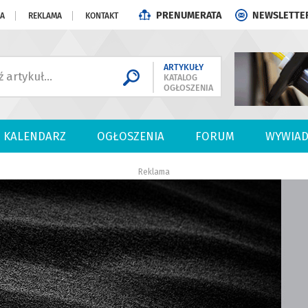
PRENUMERATA
NEWSLETTE
JA
REKLAMA
KONTAKT
ARTYKUŁY
KATALOG
OGŁOSZENIA
KALENDARZ
OGŁOSZENIA
FORUM
WYWIAD
Reklama