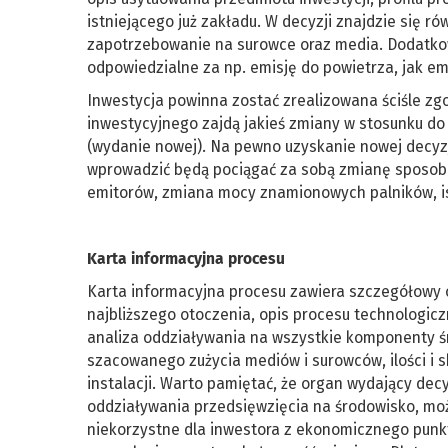
istniejącego już zakładu. W decyzji znajdzie się r
zapotrzebowanie na surowce oraz media. Dodatko
odpowiedzialne za np. emisję do powietrza, jak emit
Inwestycja powinna zostać zrealizowana ściśle zgo
inwestycyjnego zajdą jakieś zmiany w stosunku do 
(wydanie nowej). Na pewno uzyskanie nowej decyz
wprowadzić będą pociągać za sobą zmianę sposobu 
emitorów, zmiana mocy znamionowych palników, is
Karta informacyjna procesu
Karta informacyjna procesu zawiera szczegółowy op
najbliższego otoczenia, opis procesu technologi
analiza oddziaływania na wszystkie komponenty ś
szacowanego zużycia mediów i surowców, ilości i 
instalacji. Warto pamiętać, że organ wydający decy
oddziaływania przedsięwzięcia na środowisko, moż
niekorzystne dla inwestora z ekonomicznego punk