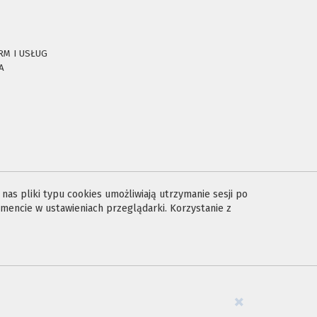
RM I USŁUG
A
E
as pliki typu cookies umożliwiają utrzymanie sesji po
encie w ustawieniach przeglądarki. Korzystanie z
×