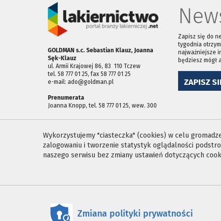
News
Zapisz się do n
tygodnia otrzym
GOLDMAN s.c. Sebastian Klauz, Joanna
najważniejsze i
Sęk-Klauz
będziesz mógł 
ul. Armii Krajowej 86, 83 ­ 110 Tczew
tel. 58 777 01 25, fax 58 777 01 25
ZAPISZ SI
e-mail: ado@goldman.pl
Prenumerata
Joanna Knopp, tel. 58 777 01 25, wew. 300
Wykorzystujemy "ciasteczka" (cookies) w celu gromadzen
zalogowaniu i tworzenie statystyk oglądalności podst
naszego serwisu bez zmiany ustawień dotyczących cooki
Zmiana polityki prywatności