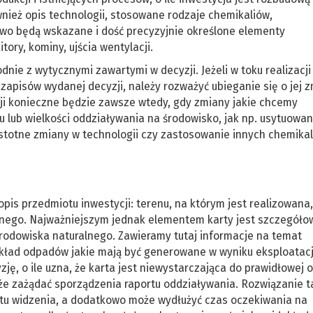
ównież opis technologii, stosowane rodzaje chemikaliów,
wo będą wskazane i dość precyzyjnie określone elementy
ory, kominy, ujścia wentylacji.
dnie z wytycznymi zawartymi w decyzji. Jeżeli w toku realizacj
zapisów wydanej decyzji, należy rozważyć ubieganie się o jej 
ji konieczne będzie zawsze wtedy, gdy zmiany jakie chcemy
lub wielkości oddziaływania na środowisko, jak np. usytuowan
totne zmiany w technologii czy zastosowanie innych chemikal
is przedmiotu inwestycji: terenu, na którym jest realizowana,
cznego. Najważniejszym jednak elementem karty jest szczegóło
rodowiska naturalnego. Zawieramy tutaj informacje na temat
skład odpadów jakie mają być generowane w wyniku eksploatacj
zję, o ile uzna, że karta jest niewystarczająca do prawidłowej 
e zażądać sporządzenia raportu oddziaływania. Rozwiązanie ta
tu widzenia, a dodatkowo może wydłużyć czas oczekiwania na