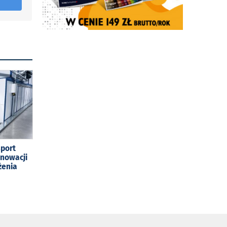
sport
enowacji
żenia