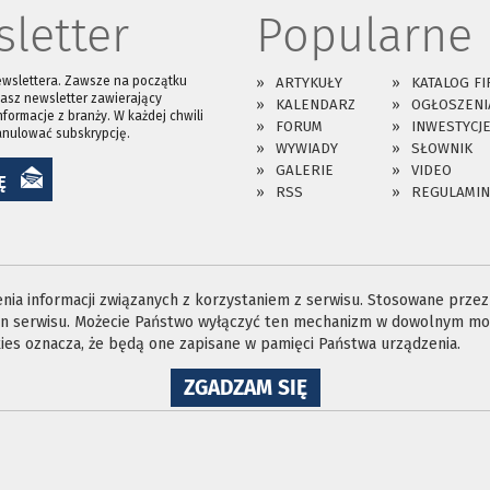
letter
Popularne
ewslettera. Zawsze na początku
ARTYKUŁY
KATALOG FI
asz newsletter zawierający
KALENDARZ
OGŁOSZENI
nformacje z branży. W każdej chwili
FORUM
INWESTYCJ
anulować subskrypcję.
WYWIADY
SŁOWNIK
GALERIE
VIDEO
Ę
RSS
REGULAMIN
ia informacji związanych z korzystaniem z serwisu. Stosowane przez n
ron serwisu. Możecie Państwo wyłączyć ten mechanizm w dowolnym mom
es oznacza, że będą one zapisane w pamięci Państwa urządzenia.
NA
ZGADZAM SIĘ
WYKORZYSTANIE
PLIKÓW
COOKIES