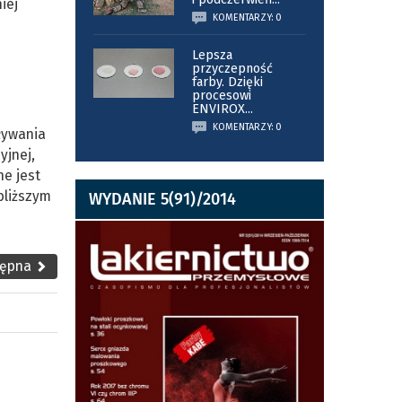
iej
KOMENTARZY: 0
Lepsza
przyczepność
farby. Dzięki
procesowi
ENVIROX
...
KOMENTARZY: 0
ływania
yjnej,
ne jest
bliższym
WYDANIE 5(91)/2014
tępna