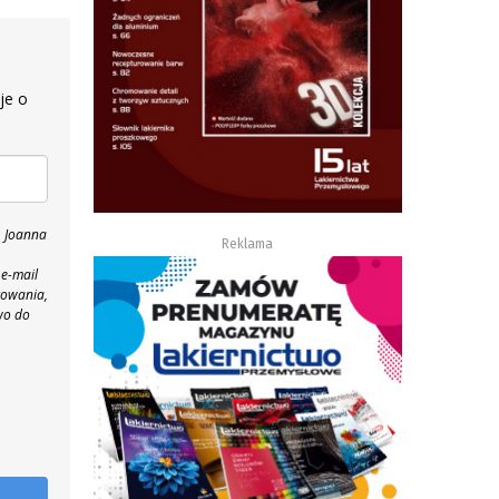
je o
, Joanna
Reklama
 e-mail
towania,
wo do