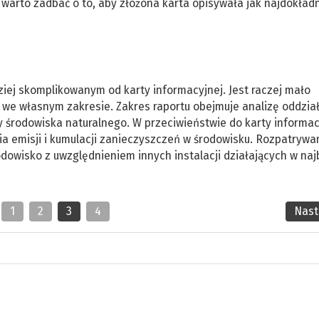
warto zadbać o to, aby złożona karta opisywała jak najdokładn
ej skomplikowanym od karty informacyjnej. Jest raczej mało
we własnym zakresie. Zakres raportu obejmuje analizę oddzia
środowiska naturalnego. W przeciwieństwie do karty informac
nia emisji i kumulacji zanieczyszczeń w środowisku. Rozpatrywa
dowisko z uwzględnieniem innych instalacji działających w naj
1
2
3
4
Nas