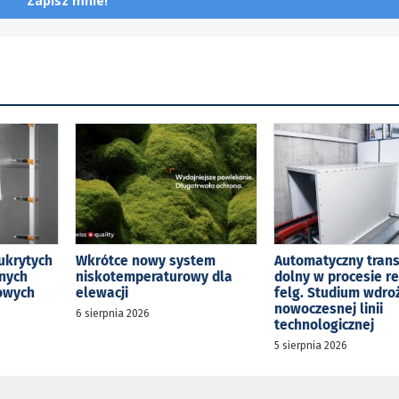
Zapisz mnie!
ukrytych
Wkrótce nowy system
Automatyczny tran
jnych
niskotemperaturowy dla
dolny w procesie r
kowych
elewacji
felg. Studium wdro
nowoczesnej linii
6 sierpnia 2026
technologicznej
5 sierpnia 2026