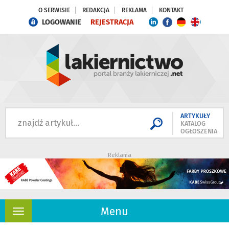
O SERWISIE
REDAKCJA
REKLAMA
KONTAKT
LOGOWANIE
REJESTRACJA
ARTYKUŁY
KATALOG
OGŁOSZENIA
Reklama
Menu
Rozwiń
nawigację