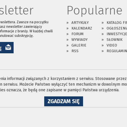
letter
Popularne
ewslettera. Zawsze na początku
ARTYKUŁY
KATALOG FI
asz newsletter zawierający
KALENDARZ
OGŁOSZENI
nformacje z branży. W każdej chwili
FORUM
INWESTYCJ
anulować subskrypcję.
WYWIADY
SŁOWNIK
GALERIE
VIDEO
Ę
RSS
REGULAMIN
ia informacji związanych z korzystaniem z serwisu. Stosowane przez n
ron serwisu. Możecie Państwo wyłączyć ten mechanizm w dowolnym mom
es oznacza, że będą one zapisane w pamięci Państwa urządzenia.
NA
ZGADZAM SIĘ
WYKORZYSTANIE
PLIKÓW
COOKIES