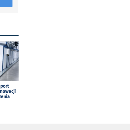
sport
enowacji
żenia