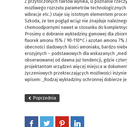
Z przytoczonych faktów wynika, iż poznanie rzecz
możliwego rozrzutu parametrów technologicznych i
wibracje etc.) staje się istotnym elementem pro
Szkoda, że ten pogląd wciąż nie znajduje należne
chemoodpornymi nawet w stosunku do kompletnych l
Prosimy o dobranie wykładziny gumowej dla zbior
fluorek amonu 15% / 90-110°C i azotan amonu 7% / 
obecności śladowych ilości amoniaku, bardzo nie
erozyjnych – podstawowych dla wskazanych „mediów
obserwowanej od dawna już tendencji, gdzie cztery
projektantom urządzeń więcej miejsca w dokumen
życzeniowych przekraczających możliwości inżynie
wpisem: „Rodzaj wykładziny ochronnej dobierze j
Poprzednia