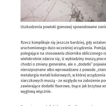
Uszkodzenia powłoki gumowej spowodowane zanie
Rzecz komplikuje się jeszcze bardziej, gdy ustalo
uruchomionego dużo wcześniej urządzenia. Pomija
polegające na stosowaniu zbiornika obliczonego n
wielokrotnie zdarza się, iż wykładziny muszą prac
chodzi o zmiany generalne, ale o „dodatki” pojaw
nierozpoznane albo wprowadzane z powodu „stanów
metalurgia metali kolorowych, w której urządzeni
siarczkowych muszą - ze względu na zubożenie p
zawierające dodatki fluorowe, tnące jak brzytwa w
węglową włącznie.