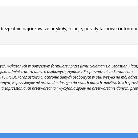
r
 bezpłatnie najciekawsze artykuły, relacje, porady fachowe i informac
h, wskazanych w powyższym formularzu przez firmę Goldman s.c. Sebastian Klauz
 86 jako administratora danych osobowych, zgodnie z Rozporządzeniem Parlamentu
 2016 (RODO) oraz ustawą O ochronie danych osobowych w celu wysyłki na mój adres
y/a, że przysługuje mi prawo do: dostępu do swoich danych, możliwości ich spros
nia zaprzestania ich przetwarzania i wycofania zgody na przetwarzanie danych, pra