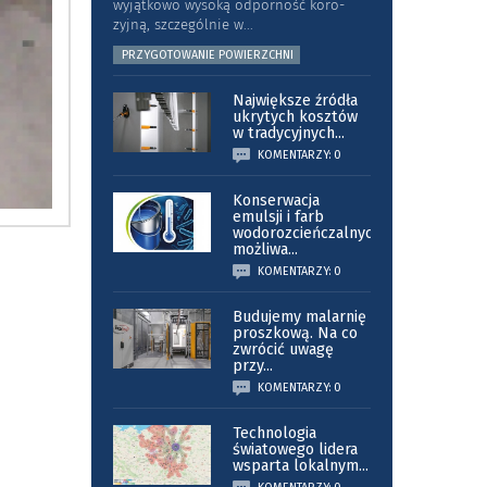
wyjątkowo wysoką odporność koro­
zyjną, szczególnie w
...
PRZYGOTOWANIE POWIERZCHNI
Największe źródła
ukrytych kosztów
w tradycyjnych
...
KOMENTARZY: 0
Konserwacja
emulsji i farb
wodorozcieńczalnych
możliwa
...
KOMENTARZY: 0
Budujemy malarnię
proszkową. Na co
zwrócić uwagę
przy
...
KOMENTARZY: 0
Technologia
światowego lidera
wsparta lokalnym
...