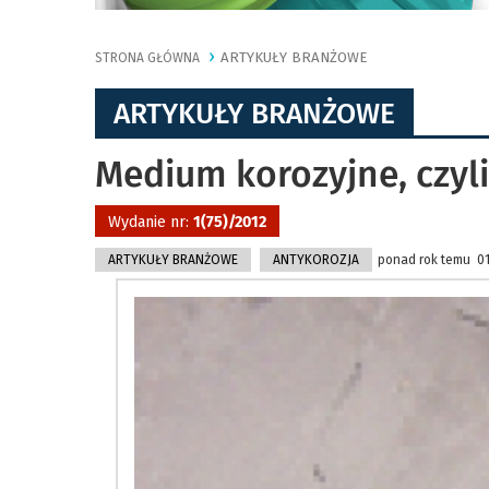
ARTYKUŁY BRANŻOWE
STRONA GŁÓWNA
ARTYKUŁY BRANŻOWE
Medium korozyjne, czyli
Wydanie nr:
1(75)/2012
ARTYKUŁY BRANŻOWE
ANTYKOROZJA
ponad rok temu 01.