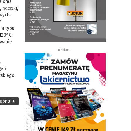
e oraz
 naciski,
wych.
mi
ia typu:
120°C;
owanie
ń
Reklama
e
gań
rskiego
tępna