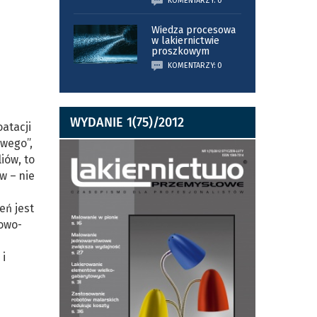
KOMENTARZY: 0
Wiedza procesowa
w lakiernictwie
proszkowym
KOMENTARZY: 0
WYDANIE 1(75)/2012
oatacji
owego”,
iów, to
w – nie
eń jest
nowo-
 i