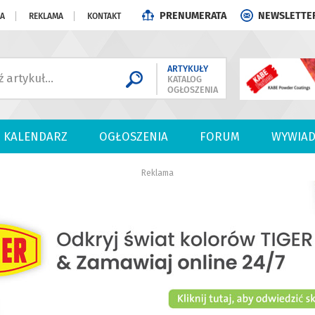
PRENUMERATA
NEWSLETTE
JA
REKLAMA
KONTAKT
ARTYKUŁY
KATALOG
OGŁOSZENIA
KALENDARZ
OGŁOSZENIA
FORUM
WYWIAD
Reklama