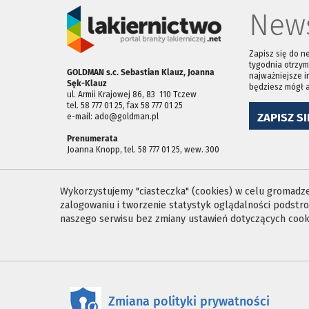
News
Zapisz się do n
tygodnia otrzym
GOLDMAN s.c. Sebastian Klauz, Joanna
najważniejsze i
Sęk-Klauz
będziesz mógł 
ul. Armii Krajowej 86, 83 ­ 110 Tczew
tel. 58 777 01 25, fax 58 777 01 25
ZAPISZ SI
e-mail: ado@goldman.pl
Prenumerata
Joanna Knopp, tel. 58 777 01 25, wew. 300
Wykorzystujemy "ciasteczka" (cookies) w celu gromadzen
zalogowaniu i tworzenie statystyk oglądalności podst
naszego serwisu bez zmiany ustawień dotyczących cooki
Zmiana polityki prywatności