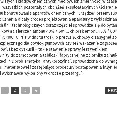
ywistych składów chemicznych mediów, ich zmienności w czasi
 wszystkich pozostałych obciążeń eksploatacyjnych (ścieranie,
cesu konstruowania aparatów chemicznych i urządzeń przemysło
go uznania a cały proces projektowania aparatury z wykładzina
inii technologicznych coraz częściej sprowadza się do pytan
ników na siarczan amonu 48% / 60°C; chlorek amonu 18% / 80-
95-100°C. Nie widać tu troski o precyzję, choćby o zasygnaliz
bezpiecznego dla powłok gumowych czy też wskazanie zagroże
”. I bez dyskusji – takie stawianie sprawy jest wynikiem
 nity do zamocowania tabliczki fabrycznej na zbiorniku zajmuj
tacji niż problematyka „antykorozyjna”, sprowadzona do wyma
rii materiałowej i zastępująca procedury postępowania inżynie
ej wykonawca wyłoniony w drodze przetargu”.
1
2
3
4
Nas