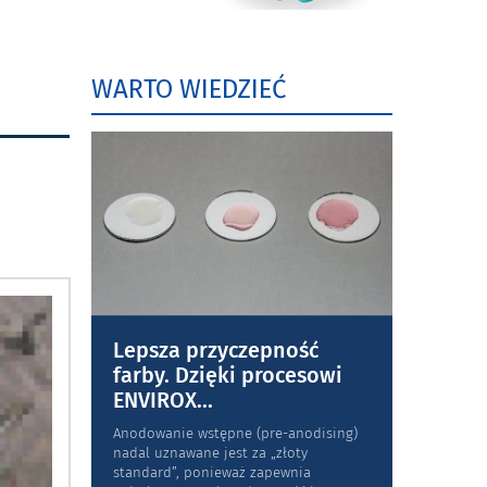
WARTO WIEDZIEĆ
Lepsza przyczepność
farby. Dzięki procesowi
ENVIROX
...
Anodowanie wstępne (pre-anodising)
nadal uznawane jest za „złoty
standard”, ponieważ zapewnia