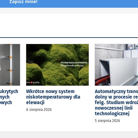
Zapisz mnie!
ukrytych
Wkrótce nowy system
Automatyczny tran
jnych
niskotemperaturowy dla
dolny w procesie r
kowych
elewacji
felg. Studium wdro
nowoczesnej linii
6 sierpnia 2026
technologicznej
5 sierpnia 2026