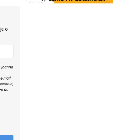
je o
, Joanna
 e-mail
towania,
wo do