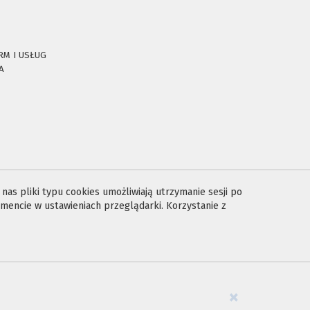
RM I USŁUG
A
E
as pliki typu cookies umożliwiają utrzymanie sesji po
encie w ustawieniach przeglądarki. Korzystanie z
×