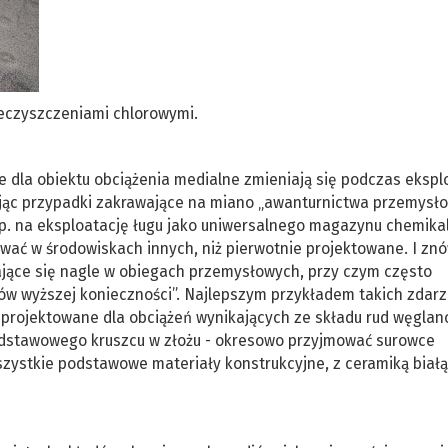
czyszczeniami chlorowymi.
ne dla obiektu obciążenia medialne zmieniają się podczas ekspl
jąc przypadki zakrawające na miano „awanturnictwa przemysł
p. na eksploatację ługu jako uniwersalnego magazynu chemikal
ować w środowiskach innych, niż pierwotnie projektowane. I znó
iające się nagle w obiegach przemysłowych, przy czym często
 wyższej konieczności”. Najlepszym przykładem takich zdarz
a projektowane dla obciążeń wynikających ze składu rud węgla
odstawowego kruszcu w złożu - okresowo przyjmować surowce
szystkie podstawowe materiały konstrukcyjne, z ceramiką białą