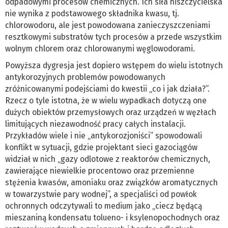
odpadowymi procesów chemicznych. Ich siła niszczycielska
nie wynika z podstawowego składnika kwasu, tj.
chlorowodoru, ale jest powodowana zanieczyszczeniami
resztkowymi substratów tych procesów a przede wszystkim
wolnym chlorem oraz chlorowanymi węglowodorami.
Powyższa dygresja jest dopiero wstępem do wielu istotnych
antykorozyjnych problemów powodowanych
zróżnicowanymi podejściami do kwestii „co i jak działa?”.
Rzecz o tyle istotna, że w wielu wypadkach dotyczą one
dużych obiektów przemysłowych oraz urządzeń w węzłach
limitujących niezawodność pracy całych instalacji.
Przykładów wiele i nie „antykorozjoniści” spowodowali
konflikt w sytuacji, gdzie projektant sieci gazociągów
widział w nich „gazy odlotowe z reaktorów chemicznych,
zawierające niewielkie procentowo oraz przemienne
stężenia kwasów, amoniaku oraz związków aromatycznych
w towarzystwie pary wodnej”, a specjaliści od powłok
ochronnych odczytywali to medium jako „ciecz będącą
mieszaniną kondensatu tolueno- i ksylenopochodnych oraz