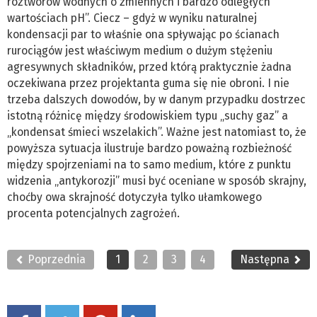
roztworów wodnych o zmiennych i bardzo odległych
wartościach pH”. Ciecz – gdyż w wyniku naturalnej
kondensacji par to właśnie ona spływając po ścianach
rurociągów jest właściwym medium o dużym stężeniu
agresywnych składników, przed którą praktycznie żadna
oczekiwana przez projektanta guma się nie obroni. I nie
trzeba dalszych dowodów, by w danym przypadku dostrzec
istotną różnicę między środowiskiem typu „suchy gaz” a
„kondensat śmieci wszelakich”. Ważne jest natomiast to, że
powyższa sytuacja ilustruje bardzo poważną rozbieżność
między spojrzeniami na to samo medium, które z punktu
widzenia „antykorozji” musi być oceniane w sposób skrajny,
choćby owa skrajność dotyczyła tylko ułamkowego
procenta potencjalnych zagrożeń.
Poprzednia
1
2
3
4
Następna