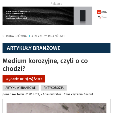
Reklama
ARTYKUŁY BRANŻOWE
STRONA GŁÓWNA
ARTYKUŁY BRANŻOWE
Medium korozyjne, czyli o co
chodzi?
Wydanie nr:
1(75)/2012
ARTYKUŁY BRANŻOWE
ANTYKOROZJA
ponad rok temu 01.01.2012, ~ Administrator, Czas czytania 7 minut