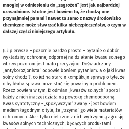
mnogiej w odniesieniu do „zagrożeń” jest jak najbardziej
uzasadnione. Istotne jest bowiem to, że chodzą one
przynajmniej parami i nawet to samo z nazwy środowisko
chemiczne może stwarzać kilka niebezpieczeństw, o czym w
dalszej części niniejszego artykułu.
Już pierwsze – pozornie bardzo proste – pytanie o dobór
wykładziny ochronnej odpornej na działanie kwasu solnego
wbrew pozorom jest mało precyzyjne. Doświadczony
„antykorozjonista” odpowie bowiem pytaniem: a o jaki kwas
solny chodzi?, co już na starcie komplikuje sprawę o tyle, że
niby błaha sprawa może stać się poważnym problemem.
Rzecz bowiem w tym, iż odmian „kwasów solnych” sporo i
każdy z nich inaczej działa na powłokę chemoodporną.
Kwas syntetyczny - „spożywczym” zwany - jest bowiem
medium łagodnym o tyle, że „trzyma” go wiele materiałów
ochronnych. Ale - tylko nieliczne z nich wytrzymują agresję
kwasów solnych technicznych, będących produktami