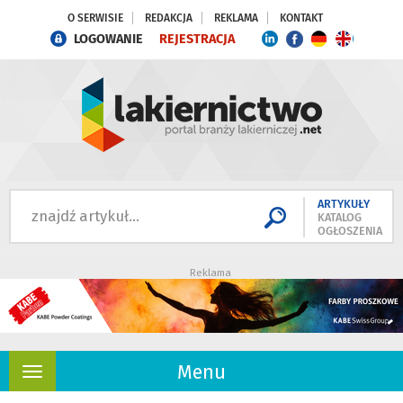
O SERWISIE
REDAKCJA
REKLAMA
KONTAKT
LOGOWANIE
REJESTRACJA
ARTYKUŁY
KATALOG
OGŁOSZENIA
Reklama
Menu
Rozwiń
nawigację