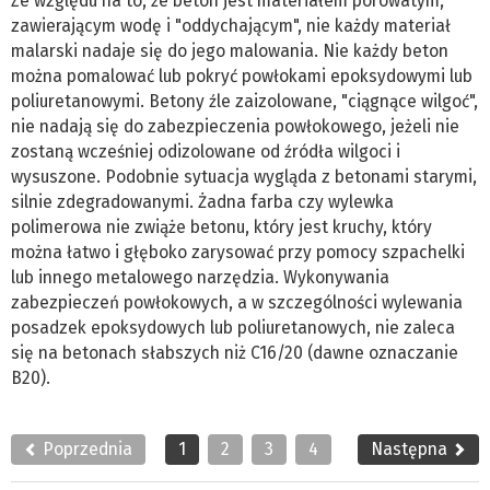
Ze względu na to, że beton jest materiałem porowatym,
zawierającym wodę i "oddychającym", nie każdy materiał
malarski nadaje się do jego malowania. Nie każdy beton
można pomalować lub pokryć powłokami epoksydowymi lub
poliuretanowymi. Betony źle zaizolowane, "ciągnące wilgoć",
nie nadają się do zabezpieczenia powłokowego, jeżeli nie
zostaną wcześniej odizolowane od źródła wilgoci i
wysuszone. Podobnie sytuacja wygląda z betonami starymi,
silnie zdegradowanymi. Żadna farba czy wylewka
polimerowa nie zwiąże betonu, który jest kruchy, który
można łatwo i głęboko zarysować przy pomocy szpachelki
lub innego metalowego narzędzia. Wykonywania
zabezpieczeń powłokowych, a w szczególności wylewania
posadzek epoksydowych lub poliuretanowych, nie zaleca
się na betonach słabszych niż C16/20 (dawne oznaczanie
B20).
Poprzednia
1
2
3
4
Następna