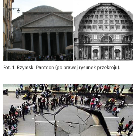
Fot. 1. Rzymski Panteon (po prawej rysunek przekroju).