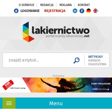
O SERWISIE
REDAKCJA
REKLAMA
KONTAKT
LOGOWANIE
REJESTRACJA
ARTYKUŁY
KATALOG
OGŁOSZENIA
Reklama
Menu
Rozwiń
nawigację