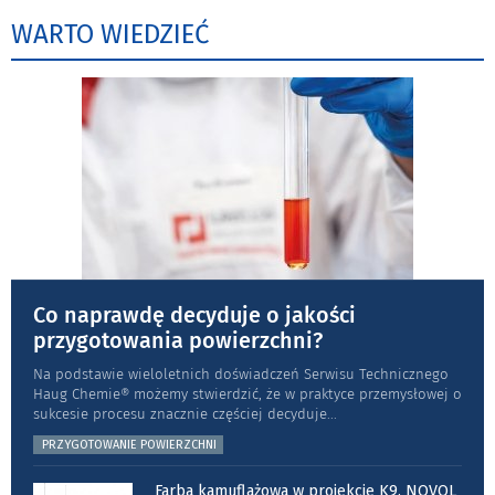
WARTO WIEDZIEĆ
Co naprawdę decyduje o jakości
przygotowania powierzchni?
Na podstawie wieloletnich doświadczeń Serwisu Technicznego
Haug Chemie® możemy stwierdzić, że w praktyce przemysłowej o
sukcesie procesu znacznie częściej decyduje
...
PRZYGOTOWANIE POWIERZCHNI
Farba kamuflażowa w projekcie K9. NOVOL