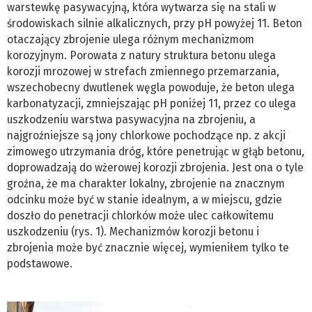
warstewkę pasywacyjną, która wytwarza się na stali w
środowiskach silnie alkalicznych, przy pH powyżej 11. Beton
otaczający zbrojenie ulega różnym mechanizmom
korozyjnym. Porowata z natury struktura betonu ulega
korozji mrozowej w strefach zmiennego przemarzania,
wszechobecny dwutlenek węgla powoduje, że beton ulega
karbonatyzacji, zmniejszając pH poniżej 11, przez co ulega
uszkodzeniu warstwa pasywacyjna na zbrojeniu, a
najgroźniejsze są jony chlorkowe pochodzące np. z akcji
zimowego utrzymania dróg, które penetrując w głąb betonu,
doprowadzają do wżerowej korozji zbrojenia. Jest ona o tyle
groźna, że ma charakter lokalny, zbrojenie na znacznym
odcinku może być w stanie idealnym, a w miejscu, gdzie
doszło do penetracji chlorków może ulec całkowitemu
uszkodzeniu (rys. 1). Mechanizmów korozji betonu i
zbrojenia może być znacznie więcej, wymieniłem tylko te
podstawowe.