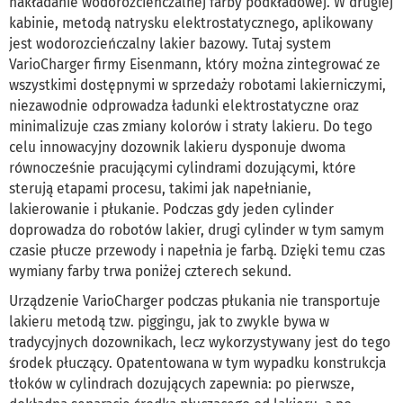
nakładanie wodorozcieńczalnej farby podkładowej. W drugiej
kabinie, metodą natrysku elektrostatycznego, aplikowany
jest wodorozcieńczalny lakier bazowy. Tutaj system
VarioCharger firmy Eisenmann, który można zintegrować ze
wszystkimi dostępnymi w sprzedaży robotami lakierniczymi,
niezawodnie odprowadza ładunki elektrostatyczne oraz
minimalizuje czas zmiany kolorów i straty lakieru. Do tego
celu innowacyjny dozownik lakieru dysponuje dwoma
równocześnie pracującymi cylindrami dozującymi, które
sterują etapami procesu, takimi jak napełnianie,
lakierowanie i płukanie. Podczas gdy jeden cylinder
doprowadza do robotów lakier, drugi cylinder w tym samym
czasie płucze przewody i napełnia je farbą. Dzięki temu czas
wymiany farby trwa poniżej czterech sekund.
Urządzenie VarioCharger podczas płukania nie transportuje
lakieru metodą tzw. piggingu, jak to zwykle bywa w
tradycyjnych dozownikach, lecz wykorzystywany jest do tego
środek płuczący. Opatentowana w tym wypadku konstrukcja
tłoków w cylindrach dozujących zapewnia: po pierwsze,