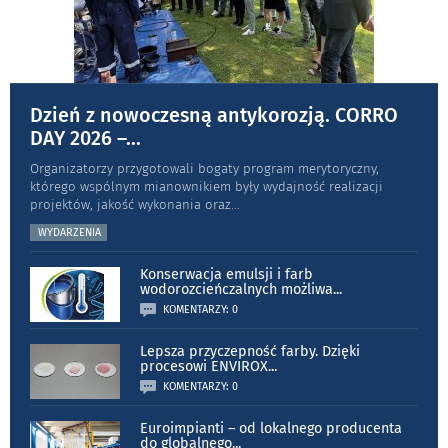
Dzień z nowoczesną antykorozją. CORRO
DAY 2026 –
...
Organizatorzy przygotowali bogaty program merytoryczny,
którego wspólnym mianownikiem były wydajność realizacji
projektów, jakość wykonania oraz
...
WYDARZENIA
Konserwacja emulsji i farb
wodorozcieńczalnych możliwa
...
KOMENTARZY: 0
Lepsza przyczepność farby. Dzięki
procesowi ENVIROX
...
KOMENTARZY: 0
Euroimpianti – od lokalnego producenta
do globalnego
...