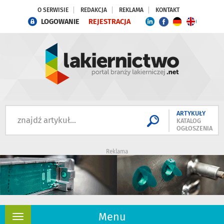
O SERWISIE
REDAKCJA
REKLAMA
KONTAKT
LOGOWANIE
REJESTRACJA
ARTYKUŁY
KATALOG
OGŁOSZENIA
Reklama
Menu
Rozwiń