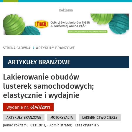
nawigację
Reklama
ARTYKUŁY BRANŻOWE
STRONA GŁÓWNA
ARTYKUŁY BRANŻOWE
Lakierowanie obudów
lusterek samochodowych;
elastycznie i wydajnie
Wydanie nr:
6(74)/2011
ARTYKUŁY BRANŻOWE
MOTORYZACJA
LAKIERNICTWO CIEKŁE
ponad rok temu 01.11.2011, ~ Administrator, Czas czytania 5