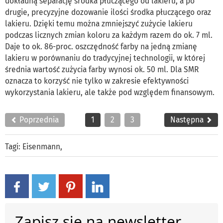
dokładną separację środka płuczącego od lakieru, a po
drugie, precyzyjne dozowanie ilości środka płuczącego oraz
lakieru. Dzięki temu można zmniejszyć zużycie lakieru
podczas licznych zmian koloru za każdym razem do ok. 7 ml.
Daje to ok. 86-proc. oszczędność farby na jedną zmianę
lakieru w porównaniu do tradycyjnej technologii, w której
średnia wartość zużycia farby wynosi ok. 50 ml. Dla SMR
oznacza to korzyść nie tylko w zakresie efektywności
wykorzystania lakieru, ale także pod względem finansowym.
Poprzednia
1
2
3
Następna
Tagi:
Eisenmann
,
Zapisz się na newsletter