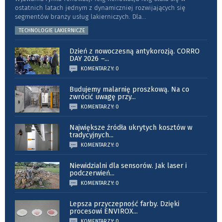
ostatnich latach jednym z dynamiczniej rozwijających się
segmentów branży usług lakierniczych. Dla
...
TECHNOLOGIE LAKIERNICZE
Dzień z nowoczesną antykorozją. CORRO
DAY 2026 –
...
KOMENTARZY: 0
Budujemy malarnię proszkową. Na co
zwrócić uwagę przy
...
KOMENTARZY: 0
Największe źródła ukrytych kosztów w
tradycyjnych
...
KOMENTARZY: 0
Niewidzialni dla sensorów. Jak laser i
podczerwień
...
KOMENTARZY: 0
Lepsza przyczepność farby. Dzięki
procesowi ENVIROX
...
KOMENTARZY: 0