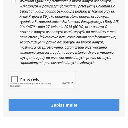
Wyrażam zgodę na przetwarzanie moich danych osobowych,
wskazanych w powyższym formularzu przez firmę Goldman s.c.
Sebastian Klauz, Joanna Sęk-Klauz z siedzibą w Tczewie przy ul.
Armii Krajowej 86 jako administratora danych osobowych,
zgodnie z Rozporządzeniem Parlamentu Europejskiego i Rady (UE)
2016/679 z dnia 27 kwietnia 2016 (RODO) oraz ustawą O
ochronie danych osobowych w celu wysyłki na mój adres e-mail
newslettera „lakiernictwo.net".
Zostałem/am poinformowany/a,
że przysługuje mi prawo do: dostępu do swoich danych,
możliwości ich sprostowania, ograniczenia przetwarzania,
wniesienia sprzeciwu, żądania zaprzestania ich przetwarzania i
wycofania zgody na przetwarzanie danych, prawo do „bycia
zapomnianym", przenoszenia danych osobowych.
Zapisz mnie!