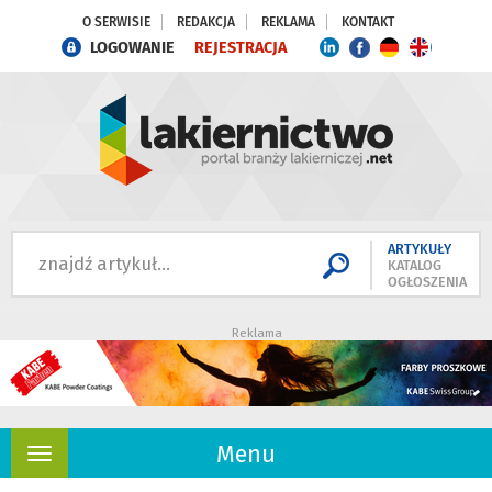
O SERWISIE
REDAKCJA
REKLAMA
KONTAKT
LOGOWANIE
REJESTRACJA
ARTYKUŁY
KATALOG
OGŁOSZENIA
Reklama
Menu
Rozwiń
nawigację