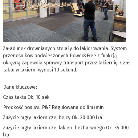
Załadunek drewnianych stelaży do lakierowania. System
przenośników podwieszonych Power&Free z funkcją
okrężną zapewnia sprawny transport przez lakiernię. Czas
taktu w lakierni wynosi 10 sekund.
Dane kluczowe:
Czas taktu Ok. 10 sek
Prędkość posuwu P&F Regulowana do 8m/min
Zużycie mgły lakierniczej bejcy Ok. 20 000 l/a
Zużycie mgły lakierniczej lakieru bezbarwnego Ok. 35 000
l/a