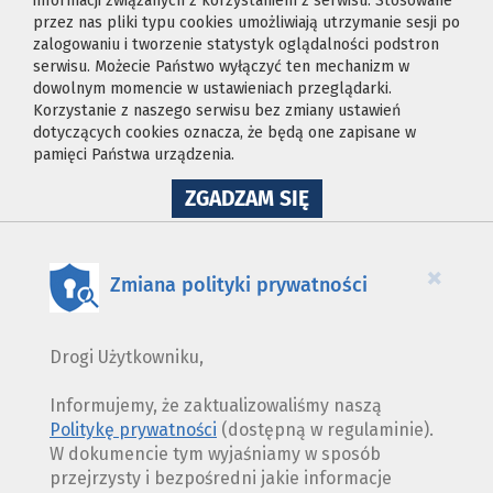
informacji związanych z korzystaniem z serwisu. Stosowane
przez nas pliki typu cookies umożliwiają utrzymanie sesji po
zalogowaniu i tworzenie statystyk oglądalności podstron
serwisu. Możecie Państwo wyłączyć ten mechanizm w
dowolnym momencie w ustawieniach przeglądarki.
Korzystanie z naszego serwisu bez zmiany ustawień
dotyczących cookies oznacza, że będą one zapisane w
pamięci Państwa urządzenia.
NA
ZGADZAM SIĘ
WYKORZYSTANIE
PLIKÓW
COOKIES
×
Zmiana polityki prywatności
Drogi Użytkowniku,
Informujemy, że zaktualizowaliśmy naszą
Politykę prywatności
(dostępną w regulaminie).
W dokumencie tym wyjaśniamy w sposób
przejrzysty i bezpośredni jakie informacje