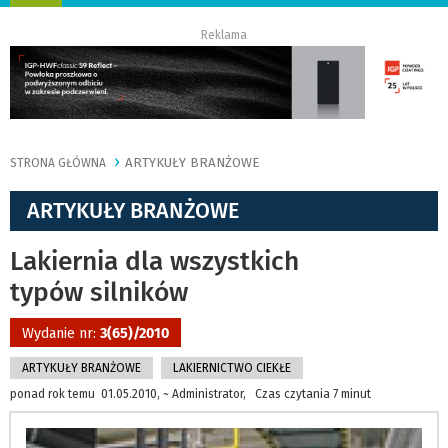
nawigację
Reklama
ARTYKUŁY BRANŻOWE
STRONA GŁÓWNA
ARTYKUŁY BRANŻOWE
Lakiernia dla wszystkich
typów silników
Wydanie nr:
3(65)/2010
ARTYKUŁY BRANŻOWE
LAKIERNICTWO CIEKŁE
ponad rok temu 01.05.2010, ~ Administrator, Czas czytania 7 minut