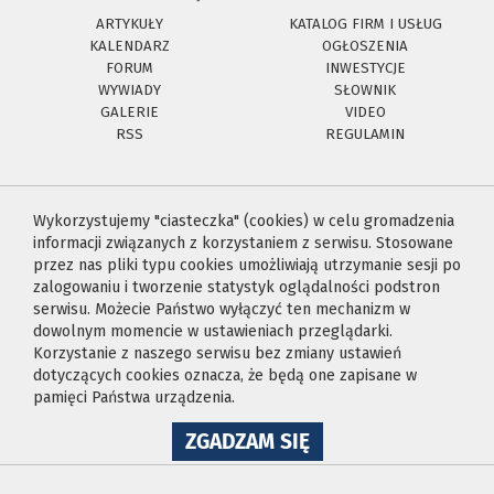
ARTYKUŁY
KATALOG FIRM I USŁUG
KALENDARZ
OGŁOSZENIA
FORUM
INWESTYCJE
WYWIADY
SŁOWNIK
GALERIE
VIDEO
RSS
REGULAMIN
Wykorzystujemy "ciasteczka" (cookies) w celu gromadzenia
informacji związanych z korzystaniem z serwisu. Stosowane
przez nas pliki typu cookies umożliwiają utrzymanie sesji po
zalogowaniu i tworzenie statystyk oglądalności podstron
serwisu. Możecie Państwo wyłączyć ten mechanizm w
dowolnym momencie w ustawieniach przeglądarki.
Korzystanie z naszego serwisu bez zmiany ustawień
dotyczących cookies oznacza, że będą one zapisane w
pamięci Państwa urządzenia.
NA
ZGADZAM SIĘ
WYKORZYSTANIE
PLIKÓW
COOKIES