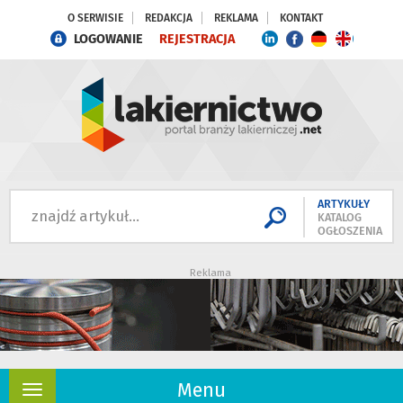
O SERWISIE
REDAKCJA
REKLAMA
KONTAKT
LOGOWANIE
REJESTRACJA
ARTYKUŁY
KATALOG
OGŁOSZENIA
Reklama
Menu
Rozwiń