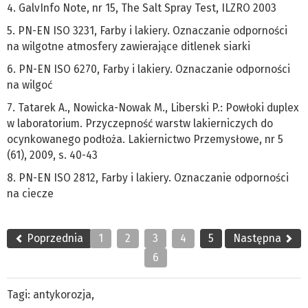
4. GalvInfo Note, nr 15, The Salt Spray Test, ILZRO 2003
5. PN-EN ISO 3231, Farby i lakiery. Oznaczanie odporności
na wilgotne atmosfery zawierające ditlenek siarki
6. PN-EN ISO 6270, Farby i lakiery. Oznaczanie odporności
na wilgoć
7. Tatarek A., Nowicka-Nowak M., Liberski P.: Powłoki duplex
w laboratorium. Przyczepność warstw lakierniczych do
ocynkowanego podłoża. Lakiernictwo Przemysłowe, nr 5
(61), 2009, s. 40-43
8. PN-EN ISO 2812, Farby i lakiery. Oznaczanie odporności
na ciecze
Poprzednia
1
2
3
4
5
Następna
6
Tagi:
antykorozja
,