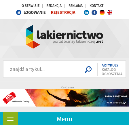
O SERWISIE
REDAKCJA
REKLAMA
KONTAKT
LOGOWANIE
REJESTRACJA
ARTYKUŁY
KATALOG
OGŁOSZENIA
Reklama
Menu
Rozwiń
nawigację