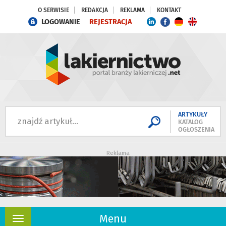
O SERWISIE
REDAKCJA
REKLAMA
KONTAKT
LOGOWANIE
REJESTRACJA
ARTYKUŁY
KATALOG
OGŁOSZENIA
Reklama
Menu
Rozwiń