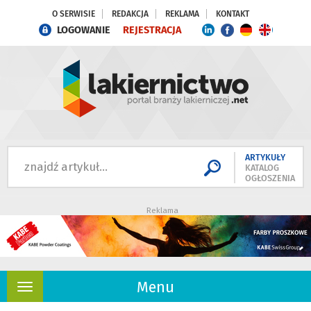
O SERWISIE
REDAKCJA
REKLAMA
KONTAKT
LOGOWANIE
REJESTRACJA
ARTYKUŁY
KATALOG
OGŁOSZENIA
Reklama
Menu
Rozwiń
nawigację