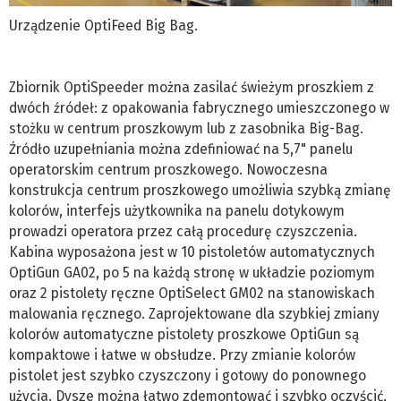
Urządzenie OptiFeed Big Bag.
Zbiornik OptiSpeeder można zasilać świeżym proszkiem z
dwóch źródeł: z opakowania fabrycznego umieszczonego w
stożku w centrum proszkowym lub z zasobnika Big-Bag.
Źródło uzupełniania można zdefiniować na 5,7" panelu
operatorskim centrum proszkowego. Nowoczesna
konstrukcja centrum proszkowego umożliwia szybką zmianę
kolorów, interfejs użytkownika na panelu dotykowym
prowadzi operatora przez całą procedurę czyszczenia.
Kabina wyposażona jest w 10 pistoletów automatycznych
OptiGun GA02, po 5 na każdą stronę w układzie poziomym
oraz 2 pistolety ręczne OptiSelect GM02 na stanowiskach
malowania ręcznego. Zaprojektowane dla szybkiej zmiany
kolorów automatyczne pistolety proszkowe OptiGun są
kompaktowe i łatwe w obsłudze. Przy zmianie kolorów
pistolet jest szybko czyszczony i gotowy do ponownego
użycia. Dysze można łatwo zdemontować i szybko oczyścić,