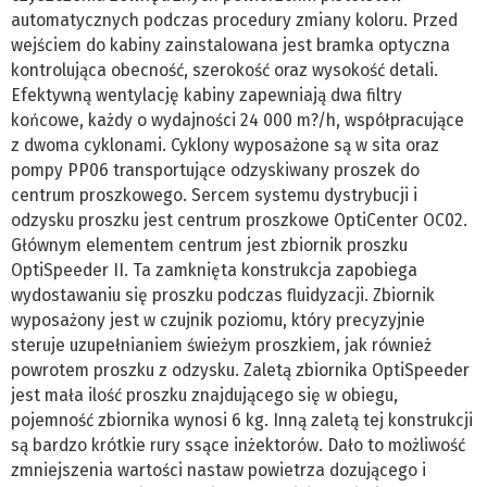
automatycznych podczas procedury zmiany koloru. Przed
wejściem do kabiny zainstalowana jest bramka optyczna
kontrolująca obecność, szerokość oraz wysokość detali.
Efektywną wentylację kabiny zapewniają dwa filtry
końcowe, każdy o wydajności 24 000 m?/h, współpracujące
z dwoma cyklonami. Cyklony wyposażone są w sita oraz
pompy PP06 transportujące odzyskiwany proszek do
centrum proszkowego. Sercem systemu dystrybucji i
odzysku proszku jest centrum proszkowe OptiCenter OC02.
Głównym elementem centrum jest zbiornik proszku
OptiSpeeder II. Ta zamknięta konstrukcja zapobiega
wydostawaniu się proszku podczas fluidyzacji. Zbiornik
wyposażony jest w czujnik poziomu, który precyzyjnie
steruje uzupełnianiem świeżym proszkiem, jak również
powrotem proszku z odzysku. Zaletą zbiornika OptiSpeeder
jest mała ilość proszku znajdującego się w obiegu,
pojemność zbiornika wynosi 6 kg. Inną zaletą tej konstrukcji
są bardzo krótkie rury ssące inżektorów. Dało to możliwość
zmniejszenia wartości nastaw powietrza dozującego i