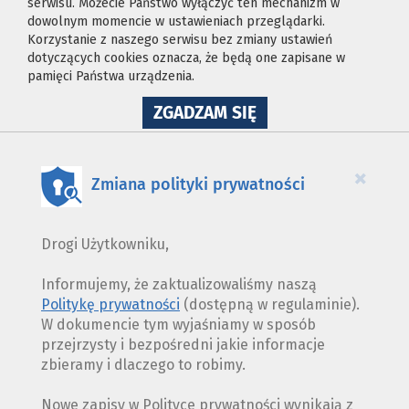
serwisu. Możecie Państwo wyłączyć ten mechanizm w
dowolnym momencie w ustawieniach przeglądarki.
Korzystanie z naszego serwisu bez zmiany ustawień
dotyczących cookies oznacza, że będą one zapisane w
pamięci Państwa urządzenia.
NA
ZGADZAM SIĘ
WYKORZYSTANIE
PLIKÓW
COOKIES
×
Zmiana polityki prywatności
Drogi Użytkowniku,
Informujemy, że zaktualizowaliśmy naszą
Politykę prywatności
(dostępną w regulaminie).
W dokumencie tym wyjaśniamy w sposób
przejrzysty i bezpośredni jakie informacje
zbieramy i dlaczego to robimy.
Nowe zapisy w Polityce prywatności wynikają z