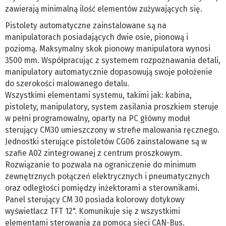
zawierają minimalną ilość elementów zużywających się.
Pistolety automatyczne zainstalowane są na
manipulatorach posiadających dwie osie, pionową i
poziomą. Maksymalny skok pionowy manipulatora wynosi
3500 mm. Współpracując z systemem rozpoznawania detali,
manipulatory automatycznie dopasowują swoje położenie
do szerokości malowanego detalu.
Wszystkimi elementami systemu, takimi jak: kabina,
pistolety, manipulatory, system zasilania proszkiem steruje
w pełni programowalny, oparty na PC główny moduł
sterujący CM30 umieszczony w strefie malowania ręcznego.
Jednostki sterujące pistoletów CG06 zainstalowane są w
szafie A02 zintegrowanej z centrum proszkowym.
Rozwiązanie to pozwala na ograniczenie do minimum
zewnętrznych połączeń elektrycznych i pneumatycznych
oraz odległości pomiędzy inżektorami a sterownikami.
Panel sterujący CM 30 posiada kolorowy dotykowy
wyświetlacz TFT 12". Komunikuje się z wszystkimi
elementami sterowania za pomocą sieci CAN-Bus.