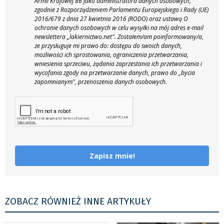
Armii Krajowej 86 jako administratora danych osobowych,
zgodnie z Rozporządzeniem Parlamentu Europejskiego i Rady (UE)
2016/679 z dnia 27 kwietnia 2016 (RODO) oraz ustawą O
ochronie danych osobowych w celu wysyłki na mój adres e-mail
newslettera „lakiernictwo.net".
Zostałem/am poinformowany/a,
że przysługuje mi prawo do: dostępu do swoich danych,
możliwości ich sprostowania, ograniczenia przetwarzania,
wniesienia sprzeciwu, żądania zaprzestania ich przetwarzania i
wycofania zgody na przetwarzanie danych, prawo do „bycia
zapomnianym", przenoszenia danych osobowych.
Zapisz mnie!
ZOBACZ RÓWNIEŻ INNE ARTYKUŁY