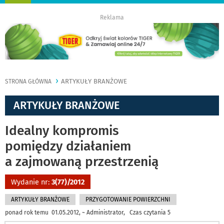
nawigację
Reklama
ARTYKUŁY BRANŻOWE
STRONA GŁÓWNA
ARTYKUŁY BRANŻOWE
Idealny kompromis
pomiędzy działaniem
a zajmowaną przestrzenią
Wydanie nr:
3(77)/2012
ARTYKUŁY BRANŻOWE
PRZYGOTOWANIE POWIERZCHNI
ponad rok temu 01.05.2012, ~ Administrator, Czas czytania 5