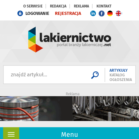
O SERWISIE
REDAKCJA
REKLAMA
KONTAKT
LOGOWANIE
REJESTRACJA
ARTYKUŁY
KATALOG
OGŁOSZENIA
Reklama
Menu
Rozwiń