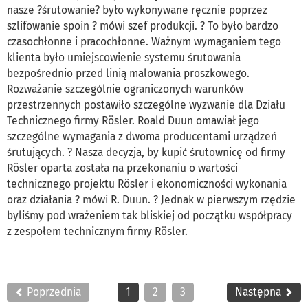
nasze ?śrutowanie? było wykonywane ręcznie poprzez
szlifowanie spoin ? mówi szef produkcji. ? To było bardzo
czasochłonne i pracochłonne. Ważnym wymaganiem tego
klienta było umiejscowienie systemu śrutowania
bezpośrednio przed linią malowania proszkowego.
Rozważanie szczególnie ograniczonych warunków
przestrzennych postawiło szczególne wyzwanie dla Działu
Technicznego firmy Rösler. Roald Duun omawiał jego
szczególne wymagania z dwoma producentami urządzeń
śrutujących. ? Nasza decyzja, by kupić śrutownicę od firmy
Rösler oparta została na przekonaniu o wartości
technicznego projektu Rösler i ekonomiczności wykonania
oraz działania ? mówi R. Duun. ? Jednak w pierwszym rzędzie
byliśmy pod wrażeniem tak bliskiej od początku współpracy
z zespołem technicznym firmy Rösler.
Poprzednia
1
2
3
Następna