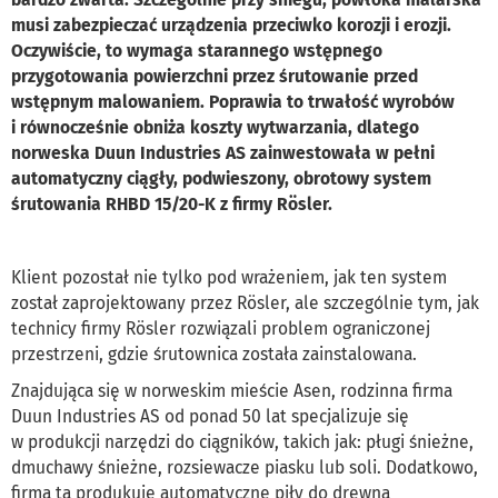
musi zabezpieczać urządzenia przeciwko korozji i erozji.
Oczywiście, to wymaga starannego wstępnego
przygotowania powierzchni przez śrutowanie przed
wstępnym malowaniem. Poprawia to trwałość wyrobów
i równocześnie obniża koszty wytwarzania, dlatego
norweska Duun Industries AS zainwestowała w pełni
automatyczny ciągły, podwieszony, obrotowy system
śrutowania RHBD 15/20-K z firmy Rösler.
Klient pozostał nie tylko pod wrażeniem, jak ten system
został zaprojektowany przez Rösler, ale szczególnie tym, jak
technicy firmy Rösler rozwiązali problem ograniczonej
przestrzeni, gdzie śrutownica została zainstalowana.
Znajdująca się w norweskim mieście Asen, rodzinna firma
Duun Industries AS od ponad 50 lat specjalizuje się
w produkcji narzędzi do ciągników, takich jak: pługi śnieżne,
dmuchawy śnieżne, rozsiewacze piasku lub soli. Dodatkowo,
firma ta produkuje automatyczne piły do drewna