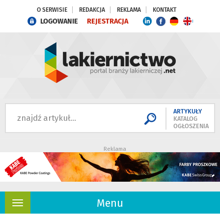
O SERWISIE
REDAKCJA
REKLAMA
KONTAKT
LOGOWANIE
REJESTRACJA
ARTYKUŁY
KATALOG
OGŁOSZENIA
Reklama
Menu
Rozwiń
nawigację