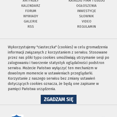
ARTYKUŁY
KATALOG FIRM I USŁUG
KALENDARZ
OGŁOSZENIA
FORUM
INWESTYCJE
WYWIADY
SŁOWNIK
GALERIE
VIDEO
RSS
REGULAMIN
Wykorzystujemy "ciasteczka" (cookies) w celu gromadzenia
informacji związanych z korzystaniem z serwisu. Stosowane
przez nas pliki typu cookies umożliwiają utrzymanie sesji po
zalogowaniu i tworzenie statystyk oglądalności podstron
serwisu. Możecie Państwo wyłączyć ten mechanizm w
dowolnym momencie w ustawieniach przeglądarki.
Korzystanie z naszego serwisu bez zmiany ustawień
dotyczących cookies oznacza, że będą one zapisane w
pamięci Państwa urządzenia.
NA
ZGADZAM SIĘ
WYKORZYSTANIE
PLIKÓW
COOKIES