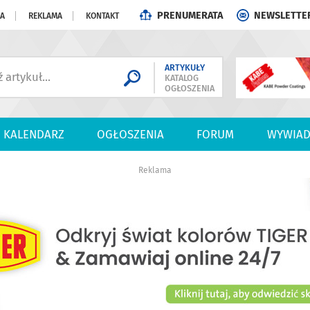
PRENUMERATA
NEWSLETTE
JA
REKLAMA
KONTAKT
ARTYKUŁY
KATALOG
OGŁOSZENIA
KALENDARZ
OGŁOSZENIA
FORUM
WYWIAD
Reklama