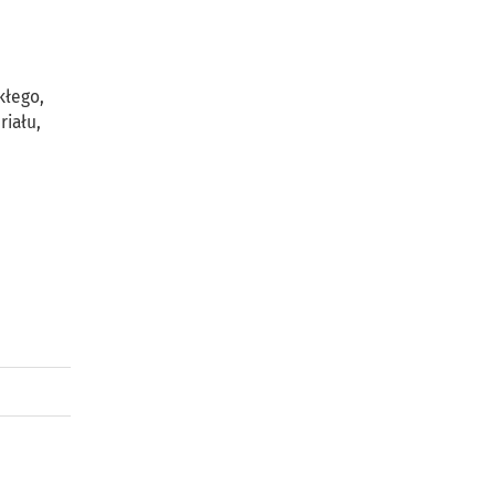
u
kłego,
riału,