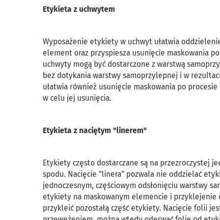
Etykieta z uchwytem
Wyposażenie etykiety w uchwyt ułatwia oddzielenie
element oraz przyspiesza usunięcie maskowania po p
uchwyty mogą być dostarczone z warstwą samoprzyle
bez dotykania warstwy samoprzylepnej i w rezulta
ułatwia również usunięcie maskowania po procesie l
w celu jej usunięcia.
Etykieta z naciętym "linerem"
Etykiety często dostarczane są na przezroczystej jed
spodu. Nacięcie "linera" pozwala nie oddzielać etyki
jednoczesnym, częściowym odsłonięciu warstwy sam
etykiety na maskowanym elemencie i przyklejenie od
przykleić pozostałą część etykiety. Nacięcie folii 
przewężeniem, można wtedy oderwać folię od etykiet