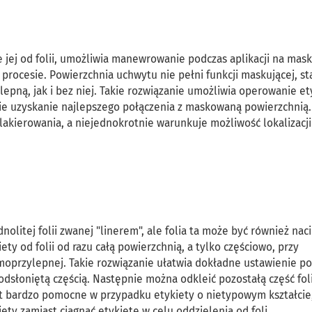
 jej od folii, umożliwia manewrowanie podczas aplikacji na ma
rocesie. Powierzchnia uchwytu nie pełni funkcji maskującej, st
pną, jak i bez niej. Takie rozwiązanie umożliwia operowanie et
cie uzyskanie najlepszego połączenia z maskowaną powierzchnią
akierowania, a niejednokrotnie warunkuje możliwość lokalizacji
nolitej folii zwanej "linerem", ale folia ta może być również nac
ety od folii od razu całą powierzchnią, a tylko częściowo, przy
oprzylepnej. Takie rozwiązanie ułatwia dokładne ustawienie po
słoniętą częścią. Następnie można odkleić pozostałą część folii
jest bardzo pomocne w przypadku etykiety o nietypowym kształcie,
y zamiast ciągnąć etykietę w celu oddzielenia od foli.