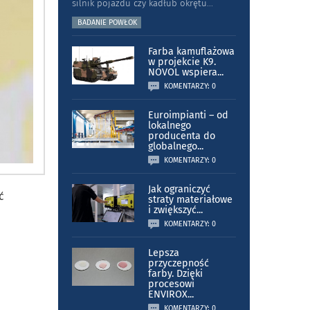
silnik pojazdu czy kadłub okrętu
...
BADANIE POWŁOK
Farba kamuflażowa
w projekcie K9.
NOVOL wspiera
...
KOMENTARZY: 0
Euroimpianti – od
lokalnego
producenta do
globalnego
...
KOMENTARZY: 0
Jak ograniczyć
ć
straty materiałowe
i zwiększyć
...
KOMENTARZY: 0
Lepsza
przyczepność
farby. Dzięki
procesowi
ENVIROX
...
KOMENTARZY: 0