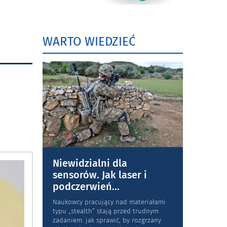
WARTO WIEDZIEĆ
Niewidzialni dla
sensorów. Jak laser i
podczerwień
...
Naukowcy pracujący nad materiałami
typu „stea­lth” stają przed trudnym
zadaniem: jak sprawić, by rozgrzany