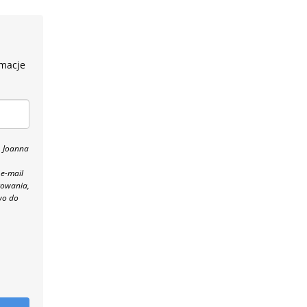
rmacje
, Joanna
 e-mail
towania,
wo do