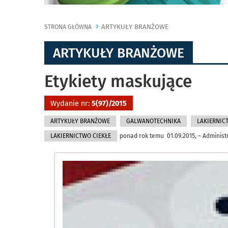
ARTYKUŁY BRANŻOWE
STRONA GŁÓWNA
ARTYKUŁY BRANŻOWE
Etykiety maskujące
Wydanie nr:
5(97)/2015
ARTYKUŁY BRANŻOWE
GALWANOTECHNIKA
LAKIERNIC
LAKIERNICTWO CIEKŁE
ponad rok temu 01.09.2015, ~ Administ