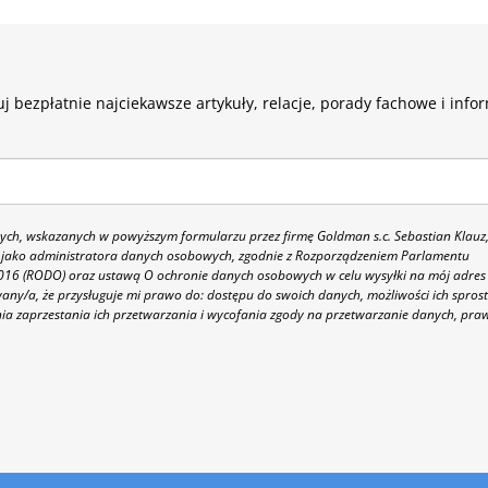
j bezpłatnie najciekawsze artykuły, relacje, porady fachowe i info
h, wskazanych w powyższym formularzu przez firmę Goldman s.c. Sebastian Klauz
 86 jako administratora danych osobowych, zgodnie z Rozporządzeniem Parlamentu
 2016 (RODO) oraz ustawą O ochronie danych osobowych w celu wysyłki na mój adres
y/a, że przysługuje mi prawo do: dostępu do swoich danych, możliwości ich spros
nia zaprzestania ich przetwarzania i wycofania zgody na przetwarzanie danych, pra