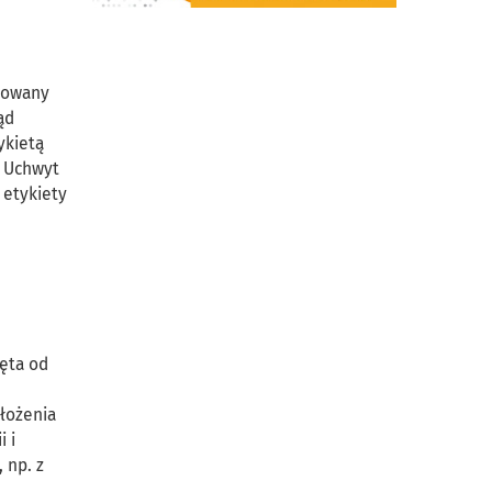
skowany
ąd
ykietą
. Uchwyt
 etykiety
ięta od
łożenia
 i
 np. z