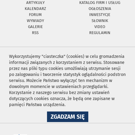
ARTYKUŁY
KATALOG FIRM I USŁUG
KALENDARZ
OGŁOSZENIA
FORUM
INWESTYCJE
WYWIADY
SŁOWNIK
GALERIE
VIDEO
RSS
REGULAMIN
Wykorzystujemy "ciasteczka" (cookies) w celu gromadzenia
informacji związanych z korzystaniem z serwisu. Stosowane
przez nas pliki typu cookies umożliwiają utrzymanie sesji
po zalogowaniu i tworzenie statystyk oglądalności podstron
serwisu. Możecie Państwo wyłączyć ten mechanizm w
dowolnym momencie w ustawieniach przeglądarki.
Korzystanie z naszego serwisu bez zmiany ustawień
dotyczących cookies oznacza, że będą one zapisane w
pamięci Państwa urządzenia.
NA
ZGADZAM SIĘ
WYKORZYSTANIE
PLIKÓW
COOKIES