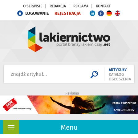
O SERWISIE
REDAKCJA
REKLAMA
KONTAKT
LOGOWANIE
REJESTRACJA
ARTYKUŁY
KATALOG
OGŁOSZENIA
Reklama
Menu
Rozwiń
nawigację