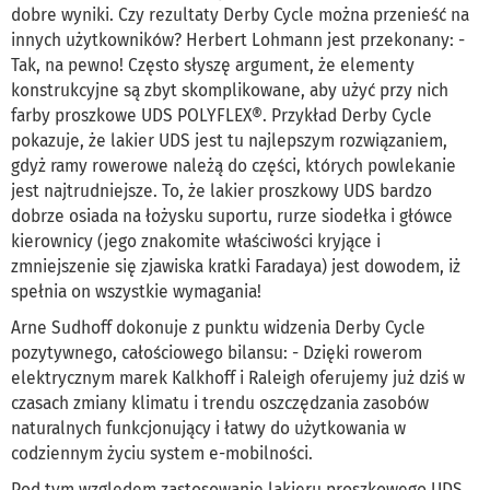
dobre wyniki. Czy rezultaty Derby Cycle można przenieść na
innych użytkowników? Herbert Lohmann jest przekonany: -
Tak, na pewno! Często słyszę argument, że elementy
konstrukcyjne są zbyt skomplikowane, aby użyć przy nich
farby proszkowe UDS POLYFLEX®. Przykład Derby Cycle
pokazuje, że lakier UDS jest tu najlepszym rozwiązaniem,
gdyż ramy rowerowe należą do części, których powlekanie
jest najtrudniejsze. To, że lakier proszkowy UDS bardzo
dobrze osiada na łożysku suportu, rurze siodełka i główce
kierownicy (jego znakomite właściwości kryjące i
zmniejszenie się zjawiska kratki Faradaya) jest dowodem, iż
spełnia on wszystkie wymagania!
Arne Sudhoff dokonuje z punktu widzenia Derby Cycle
pozytywnego, całościowego bilansu: - Dzięki rowerom
elektrycznym marek Kalkhoff i Raleigh oferujemy już dziś w
czasach zmiany klimatu i trendu oszczędzania zasobów
naturalnych funkcjonujący i łatwy do użytkowania w
codziennym życiu system e-mobilności.
Pod tym względem zastosowanie lakieru proszkowego UDS