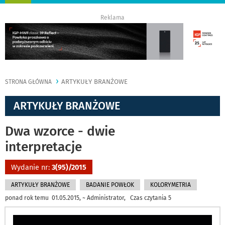
nawigację
Reklama
ARTYKUŁY BRANŻOWE
STRONA GŁÓWNA
ARTYKUŁY BRANŻOWE
Dwa wzorce - dwie
interpretacje
Wydanie nr:
3(95)/2015
ARTYKUŁY BRANŻOWE
BADANIE POWŁOK
KOLORYMETRIA
ponad rok temu 01.05.2015, ~ Administrator, Czas czytania 5