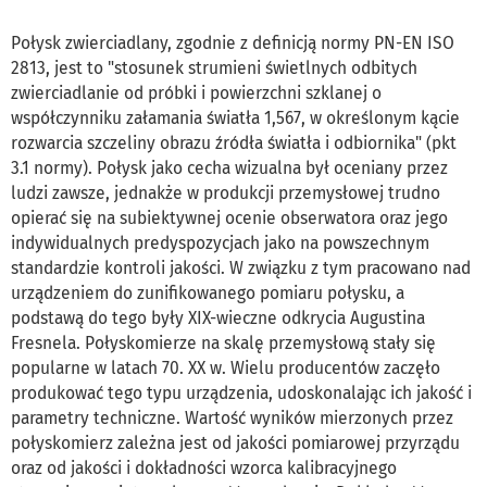
Połysk zwierciadlany, zgodnie z definicją normy PN-EN ISO
2813, jest to "stosunek strumieni świetlnych odbitych
zwierciadlanie od próbki i powierzchni szklanej o
współczynniku załamania światła 1,567, w określonym kącie
rozwarcia szczeliny obrazu źródła światła i odbiornika" (pkt
3.1 normy). Połysk jako cecha wizualna był oceniany przez
ludzi zawsze, jednakże w produkcji przemysłowej trudno
opierać się na subiektywnej ocenie obserwatora oraz jego
indywidualnych predyspozycjach jako na powszechnym
standardzie kontroli jakości. W związku z tym pracowano nad
urządzeniem do zunifikowanego pomiaru połysku, a
podstawą do tego były XIX-wieczne odkrycia Augustina
Fresnela. Połyskomierze na skalę przemysłową stały się
popularne w latach 70. XX w. Wielu producentów zaczęło
produkować tego typu urządzenia, udoskonalając ich jakość i
parametry techniczne. Wartość wyników mierzonych przez
połyskomierz zależna jest od jakości pomiarowej przyrządu
oraz od jakości i dokładności wzorca kalibracyjnego