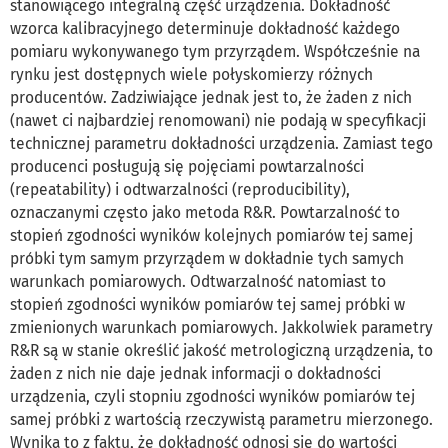
stanowiącego integralną część urządzenia. Dokładność
wzorca kalibracyjnego determinuje dokładność każdego
pomiaru wykonywanego tym przyrządem. Współcześnie na
rynku jest dostępnych wiele połyskomierzy różnych
producentów. Zadziwiające jednak jest to, że żaden z nich
(nawet ci najbardziej renomowani) nie podają w specyfikacji
technicznej parametru dokładności urządzenia. Zamiast tego
producenci posługują się pojęciami powtarzalności
(repeatability) i odtwarzalności (reproducibility),
oznaczanymi często jako metoda R&R. Powtarzalność to
stopień zgodności wyników kolejnych pomiarów tej samej
próbki tym samym przyrządem w dokładnie tych samych
warunkach pomiarowych. Odtwarzalność natomiast to
stopień zgodności wyników pomiarów tej samej próbki w
zmienionych warunkach pomiarowych. Jakkolwiek parametry
R&R są w stanie określić jakość metrologiczną urządzenia, to
żaden z nich nie daje jednak informacji o dokładności
urządzenia, czyli stopniu zgodności wyników pomiarów tej
samej próbki z wartością rzeczywistą parametru mierzonego.
Wynika to z faktu, że dokładność odnosi się do wartości