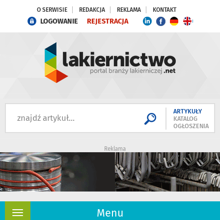
O SERWISIE
REDAKCJA
REKLAMA
KONTAKT
LOGOWANIE
REJESTRACJA
ARTYKUŁY
KATALOG
OGŁOSZENIA
Reklama
Menu
Rozwiń