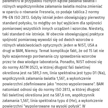
parametru w przypadku różnych kątów padania światła i
różnych współczynników załamania światła można zmieniać
w oparciu o równanie Fresnela, co podaje tablica 2 normy
PN-EN ISO 2813. Gdyby istniał jeden obowiązujący pierwotny
standard połysku, to mógłby on być wyjściem dla spójności
pomiarowej wszystkich innych urządzeń i wzorców. Niestety,
taki standard nie istnieje. W obecnie obowiązującej praktyce
spójność pomiarową wywodzi się od dwóch wzorców o
różnych właściwościach optycznych: jeden w NIST, USA a
drugi w BAM, Niemcy. Temat komplikuje fakt, że od 15 lat nie
było wzajemnego porównania czy sprawdzenia wzorców
przez te dwa wiodące laboratoria. Ponadto, NIST odnosi się
do normy ASTM D523, w której długość fali świetlnej
określona jest na 589,3 nm, linia spektralna jest typu D1 (Na),
współczynnik załamania światła 1,567, a wykończenie
powierzchni zdefiniowane jako "mocno wypolerowane". BAM
natomiast odnosi się do normy ISO 2813, w której długość
fali świetlnej określona jest na 587,6 nm, współczynnik
załamania 1,567, linia spektralna typu d (He), a wykończenie
powierzchni "wypolerowane na wysoki połysk". W