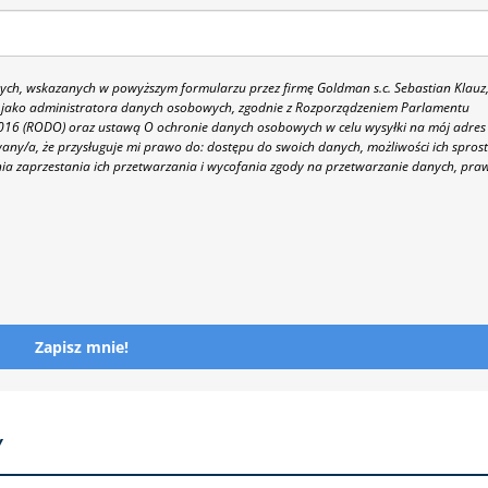
h, wskazanych w powyższym formularzu przez firmę Goldman s.c. Sebastian Klauz
 86 jako administratora danych osobowych, zgodnie z Rozporządzeniem Parlamentu
 2016 (RODO) oraz ustawą O ochronie danych osobowych w celu wysyłki na mój adres
y/a, że przysługuje mi prawo do: dostępu do swoich danych, możliwości ich spros
nia zaprzestania ich przetwarzania i wycofania zgody na przetwarzanie danych, pra
Zapisz mnie!
Y