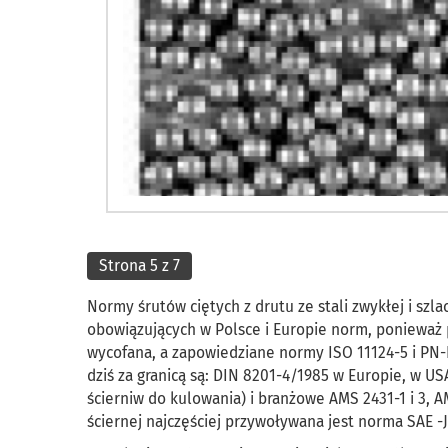
Strona 5 z 7
Normy śrutów ciętych z drutu ze stali zwykłej i szla
obowiązujących w Polsce i Europie norm, ponieważ 
wycofana, a zapowiedziane normy ISO 11124-5 i PN-E
dziś za granicą są: DIN 8201-4/1985 w Europie, w US
ścierniw do kulowania) i branżowe AMS 2431-1 i 3,
ściernej najczęściej przywoływana jest norma SAE -J