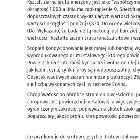
Kształt ziarna śrutu mierzony jest jako "współczynn
okrągłość 1,000 a linia ma zaokrąglenie 0. Specyfika
dopuszczalnych cząstek wykazujących wartości okrą
wartości okrągłości poniżej 0,830. Do oceny wielko
(IA). Wykazano, że badanie tą metodą jest bardzie
wielkości i kształtu ziaren śrutu (analiza sitowa i w
Stopień kondycjonowania jest mniej lub bardziej wy
wyprodukowanego drutu stalowego, którego powierz
Powierzchnia śrutu musi być sucha i wolna od oleju
jak kadm, cyna, cynk i farby są niedopuszczalne, ch
Odsetek wadliwych ziaren nie może przekroczyć 2%
się liczbą wykonanych cykli w testerze Ervina.
Chropowatość po obróbce strumieniowo-ściernej powi
chropowatość powierzchni metalowej, a więc zwięk
ograniczonym zakresie, ponieważ na skutek zaokrągla
pogarsza się jakość profilu chropowatości powierzch
Co przekonuje do śrutów ciętych z drutów stalowyc