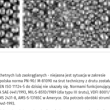
chetnych lub zaokrąglanych - niejasna jest sytuacja w zakresie
polska norma PN-90/ M-81090 na śrut techniczny z drutu został
N ISO 11124-5 do dzisiaj nie ukazały się. Normami funkcjonując
A SAE-J441/1993, MIL-S-851D/1989 (dla typu III śrutu), VDFI 8001/
 AMS 2431-8, AMS-S-13165C w Ameryce. Dla potrzeb obróbki strum
441-1993.