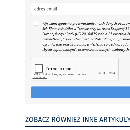
Wyrażam zgodę na przetwarzanie moich danych osobowyc
Sęk-Klauz z siedzibą w Tczewie przy ul. Armii Krajowej
Europejskiego i Rady (UE) 2016/679 z dnia 27 kwietnia
newslettera „lakiernictwo.net".
Zostałem/am poinformowan
ograniczenia przetwarzania, wniesienia sprzeciwu, żąda
„bycia zapomnianym", przenoszenia danych osobowych.
ZOBACZ RÓWNIEŻ INNE ARTYKUŁ