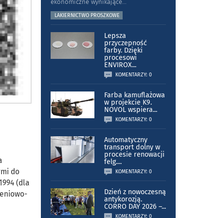
ekonomiczne wynikające
...
LAKIERNICTWO PROSZKOWE
Lepsza
przyczepność
farby. Dzięki
procesowi
ENVIROX
...
KOMENTARZY: 0
Farba kamuflażowa
w projekcie K9.
NOVOL wspiera
...
KOMENTARZY: 0
Automatyczny
transport dolny w
procesie renowacji
a
felg.
...
ymi do
KOMENTARZY: 0
1994 (dla
Dzień z nowoczesną
ieniowo-
antykorozją.
CORRO DAY 2026 –
...
KOMENTARZY: 0