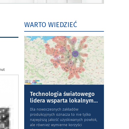
WARTO WIEDZIEĆ
nut
Technologia światowego
lidera wsparta lokalnym
...
Dla nowoczesnych zakładów
produkcyjnych oznacza to nie tylko
najwyższą jakość uzyskiwanych powłok,
ale również wymierne korzyści