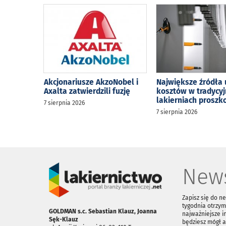
Akcjonariusze AkzoNobel i
Największe źródła 
Axalta zatwierdzili fuzję
kosztów w tradycy
lakierniach prosz
7 sierpnia 2026
7 sierpnia 2026
News
Zapisz się do n
tygodnia otrzym
GOLDMAN s.c. Sebastian Klauz, Joanna
najważniejsze i
Sęk-Klauz
będziesz mógł 