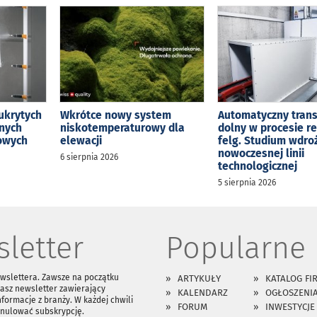
ukrytych
Wkrótce nowy system
Automatyczny tran
jnych
niskotemperaturowy dla
dolny w procesie r
kowych
elewacji
felg. Studium wdro
nowoczesnej linii
6 sierpnia 2026
technologicznej
5 sierpnia 2026
letter
Popularne
ewslettera. Zawsze na początku
ARTYKUŁY
KATALOG FI
asz newsletter zawierający
KALENDARZ
OGŁOSZENI
nformacje z branży. W każdej chwili
FORUM
INWESTYCJE
anulować subskrypcję.