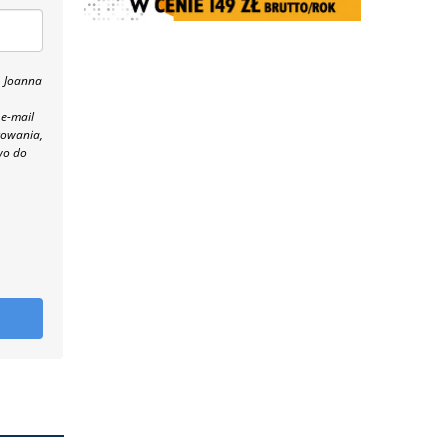
, Joanna
 e-mail
towania,
wo do