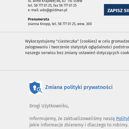
ul. Armii Krajowej 86, 83 ­ 110 Tczew
tel. 58 777 01 25, fax 58 777 01 25
ZAPISZ SI
e-mail: ado@goldman.pl
Prenumerata
Joanna Knopp, tel. 58 777 01 25, wew. 300
Wykorzystujemy "ciasteczka" (cookies) w celu gromadzen
zalogowaniu i tworzenie statystyk oglądalności podst
naszego serwisu bez zmiany ustawień dotyczących cook
Zmiana polityki prywatności
Drogi Użytkowniku,
Informujemy, że zaktualizowaliśmy naszą
Polit
jakie informacje zbieramy i dlaczego to robimy.