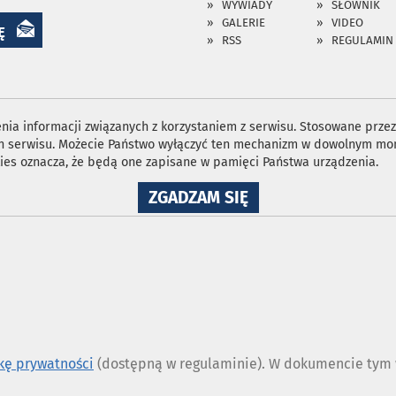
WYWIADY
SŁOWNIK
GALERIE
VIDEO
Ę
RSS
REGULAMIN
ia informacji związanych z korzystaniem z serwisu. Stosowane przez 
ron serwisu. Możecie Państwo wyłączyć ten mechanizm w dowolnym mom
ies oznacza, że będą one zapisane w pamięci Państwa urządzenia.
NA
ZGADZAM SIĘ
WYKORZYSTANIE
PLIKÓW
COOKIES
ykę prywatności
(dostępną w regulaminie). W dokumencie tym w