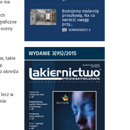
no ma
Budujemy malarnię
ych
proszkową. Na co
zwrócić uwagę
graficzne
przy
...
 oceny
KOMENTARZY: 0
WYDANIE 3(95)/2015
w, takie
y.
o określa
 lecz w
znie