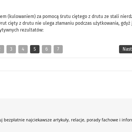
em (kulowaniem) za pomocą śrutu ciętego z drutu ze stali nier
rut cięty z drutu nie ulega złamaniu podczas użytkowania, gdyż 
zytywnych rezultatów:
2
3
4
5
6
7
Nas
j bezpłatnie najciekawsze artykuły, relacje, porady fachowe i info