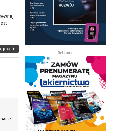
dzewnej
jest
tępna
Reklama
rmacje