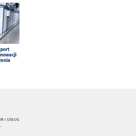
sport
enowacji
żenia
RM I USŁUG
A