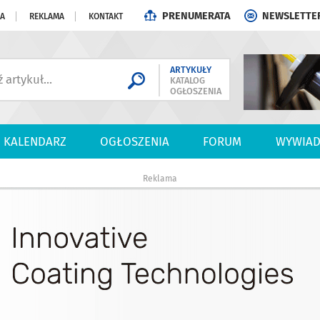
PRENUMERATA
NEWSLETTE
JA
REKLAMA
KONTAKT
ARTYKUŁY
KATALOG
OGŁOSZENIA
KALENDARZ
OGŁOSZENIA
FORUM
WYWIAD
Reklama