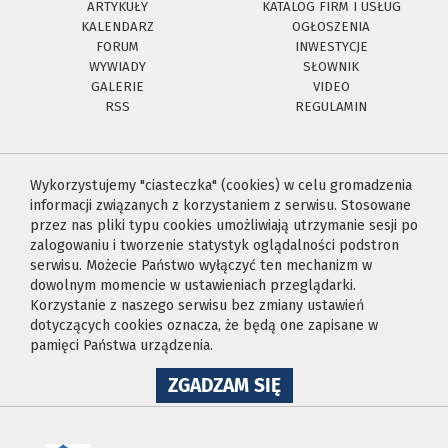
ARTYKUŁY
KATALOG FIRM I USŁUG
KALENDARZ
OGŁOSZENIA
FORUM
INWESTYCJE
WYWIADY
SŁOWNIK
GALERIE
VIDEO
RSS
REGULAMIN
Wykorzystujemy "ciasteczka" (cookies) w celu gromadzenia
informacji związanych z korzystaniem z serwisu. Stosowane
przez nas pliki typu cookies umożliwiają utrzymanie sesji po
zalogowaniu i tworzenie statystyk oglądalności podstron
serwisu. Możecie Państwo wyłączyć ten mechanizm w
dowolnym momencie w ustawieniach przeglądarki.
Korzystanie z naszego serwisu bez zmiany ustawień
dotyczących cookies oznacza, że będą one zapisane w
pamięci Państwa urządzenia.
NA
ZGADZAM SIĘ
WYKORZYSTANIE
PLIKÓW
COOKIES