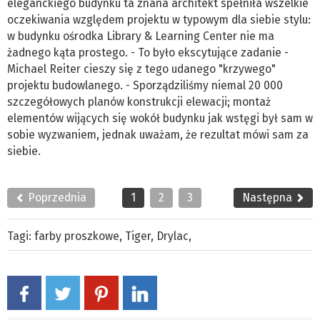
eleganckiego budynku ta znana architekt spełniła wszelkie
oczekiwania względem projektu w typowym dla siebie stylu:
w budynku ośrodka Library & Learning Center nie ma
żadnego kąta prostego. - To było ekscytujące zadanie -
Michael Reiter cieszy się z tego udanego "krzywego"
projektu budowlanego. - Sporządziliśmy niemal 20 000
szczegółowych planów konstrukcji elewacji; montaż
elementów wijących się wokół budynku jak wstęgi był sam w
sobie wyzwaniem, jednak uważam, że rezultat mówi sam za
siebie.
Poprzednia
1
2
3
Następna
Tagi:
farby proszkowe
,
Tiger
,
Drylac
,