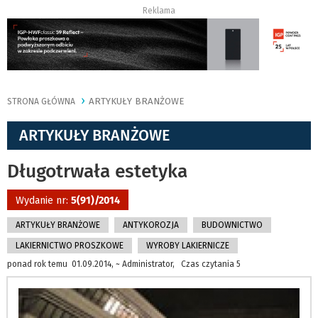
Reklama
ARTYKUŁY BRANŻOWE
STRONA GŁÓWNA
ARTYKUŁY BRANŻOWE
Długotrwała estetyka
Wydanie nr:
5(91)/2014
ARTYKUŁY BRANŻOWE
ANTYKOROZJA
BUDOWNICTWO
LAKIERNICTWO PROSZKOWE
WYROBY LAKIERNICZE
ponad rok temu 01.09.2014, ~ Administrator, Czas czytania 5