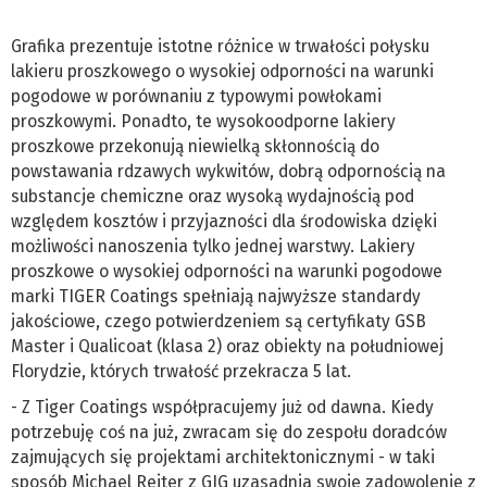
Grafika prezentuje istotne różnice w trwałości połysku
lakieru proszkowego o wysokiej odporności na warunki
pogodowe w porównaniu z typowymi powłokami
proszkowymi. Ponadto, te wysokoodporne lakiery
proszkowe przekonują niewielką skłonnością do
powstawania rdzawych wykwitów, dobrą odpornością na
substancje chemiczne oraz wysoką wydajnością pod
względem kosztów i przyjazności dla środowiska dzięki
możliwości nanoszenia tylko jednej warstwy. Lakiery
proszkowe o wysokiej odporności na warunki pogodowe
marki TIGER Coatings spełniają najwyższe standardy
jakościowe, czego potwierdzeniem są certyfikaty GSB
Master i Qualicoat (klasa 2) oraz obiekty na południowej
Florydzie, których trwałość przekracza 5 lat.
- Z Tiger Coatings współpracujemy już od dawna. Kiedy
potrzebuję coś na już, zwracam się do zespołu doradców
zajmujących się projektami architektonicznymi - w taki
sposób Michael Reiter z GIG uzasadnia swoje zadowolenie z