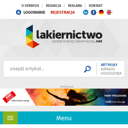
O SERWISIE
REDAKCJA
REKLAMA
KONTAKT
LOGOWANIE
REJESTRACJA
ARTYKUŁY
KATALOG
OGŁOSZENIA
Reklama
Menu
Rozwiń
nawigację