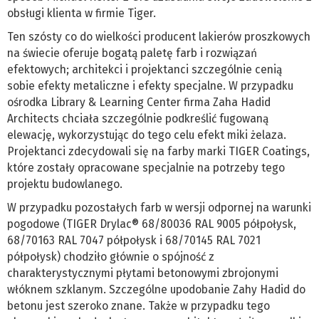
obsługi klienta w firmie Tiger.
Ten szósty co do wielkości producent lakierów proszkowych
na świecie oferuje bogatą paletę farb i rozwiązań
efektowych; architekci i projektanci szczególnie cenią
sobie efekty metaliczne i efekty specjalne. W przypadku
ośrodka Library & Learning Center firma Zaha Hadid
Architects chciała szczególnie podkreślić fugowaną
elewację, wykorzystując do tego celu efekt miki żelaza.
Projektanci zdecydowali się na farby marki TIGER Coatings,
które zostały opracowane specjalnie na potrzeby tego
projektu budowlanego.
W przypadku pozostałych farb w wersji odpornej na warunki
pogodowe (TIGER Drylac® 68/80036 RAL 9005 półpołysk,
68/70163 RAL 7047 półpołysk i 68/70145 RAL 7021
półpołysk) chodziło głównie o spójność z
charakterystycznymi płytami betonowymi zbrojonymi
włóknem szklanym. Szczególne upodobanie Zahy Hadid do
betonu jest szeroko znane. Także w przypadku tego