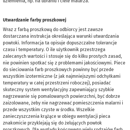
uziemienia, np. na ubraniu i ciele malarza.
Utwardzanie farby proszkowej
Wraz z farbą proszkową do odbiorcy jest zawsze
dostarczana instrukcja określająca warunki utwardzania
powłoki. Informacja ta opisuje dopuszczalne tolerancje
czasu i temperatury. O ile użytkownik przestrzega
zalecanych wartości i stosuje się do kilku prostych zasad,
nie powinien spotkać się z problemami jakościowymi. Piece
do sieciowania farb proszkowych powinny być przede
wszystkim izotermiczne (z jak najmniejszymi odchyłkami
temperatury w całej przestrzeni roboczej), posiadać
skuteczny system wentylacyjny zapewniający szybkie
nagrzewanie się pomalowanych powierzchni, być dobrze
zaizolowane, żeby nie nagrzewać pomieszczenia malarni i
przede wszystkim czyste w środku. Wszelkie
zanieczyszczenia krążące w obiegu wentylacji pieca
znakomicie przyklejają się do żelujących powłok
proszkowych. Dla wyglądu końcowego wielu rodzajów farb