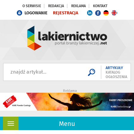
O SERWISIE
REDAKCJA
REKLAMA
KONTAKT
LOGOWANIE
REJESTRACJA
ARTYKUŁY
KATALOG
OGŁOSZENIA
Reklama
Menu
Rozwiń
nawigację