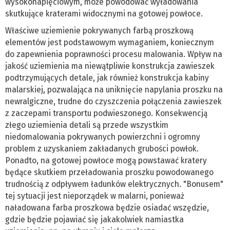
wysokonapięciowym, może powodować wyładowania
skutkujące kraterami widocznymi na gotowej powłoce.
Właściwe uziemienie pokrywanych farbą proszkową
elementów jest podstawowym wymaganiem, koniecznym
do zapewnienia poprawności procesu malowania. Wpływ na
jakość uziemienia ma niewątpliwie konstrukcja zawieszek
podtrzymujących detale, jak również konstrukcja kabiny
malarskiej, pozwalająca na uniknięcie napylania proszku na
newralgiczne, trudne do czyszczenia połączenia zawieszek
z zaczepami transportu podwieszonego. Konsekwencją
złego uziemienia detali są przede wszystkim
niedomalowania pokrywanych powierzchni i ogromny
problem z uzyskaniem zakładanych grubości powłok.
Ponadto, na gotowej powłoce mogą powstawać kratery
będące skutkiem przeładowania proszku powodowanego
trudnością z odpływem ładunków elektrycznych. "Bonusem"
tej sytuacji jest nieporządek w malarni, ponieważ
naładowana farba proszkowa będzie osiadać wszędzie,
gdzie będzie pojawiać się jakakolwiek namiastka