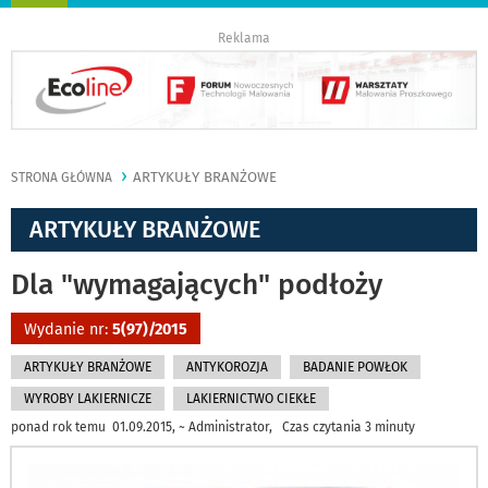
nawigację
Reklama
ARTYKUŁY BRANŻOWE
STRONA GŁÓWNA
ARTYKUŁY BRANŻOWE
Dla "wymagających" podłoży
Wydanie nr:
5(97)/2015
ARTYKUŁY BRANŻOWE
ANTYKOROZJA
BADANIE POWŁOK
WYROBY LAKIERNICZE
LAKIERNICTWO CIEKŁE
ponad rok temu 01.09.2015, ~ Administrator, Czas czytania 3 minuty