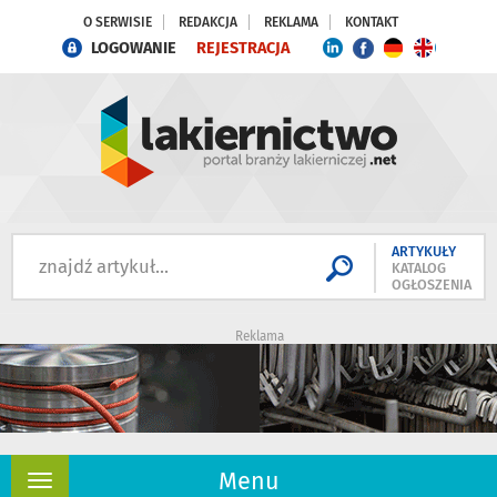
O SERWISIE
REDAKCJA
REKLAMA
KONTAKT
LOGOWANIE
REJESTRACJA
ARTYKUŁY
KATALOG
OGŁOSZENIA
Reklama
Menu
Rozwiń