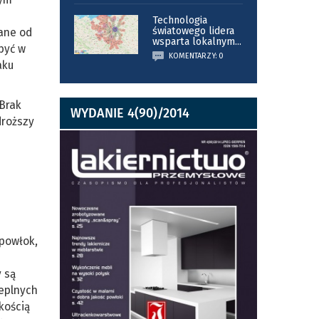
Technologia
światowego lidera
ane od
wsparta lokalnym
...
być w
KOMENTARZY: 0
aku
 Brak
WYDANIE 4(90)/2014
droższy
powłok,
y są
eplnych
kością