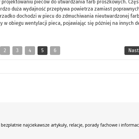
 projektowaniu pieców do utwardzania farb proszkowych. Częs
ardzo duża wydajność przepływa powietrza zamiast poprawnyc
erzadko dochodzi w piecu do zdmuchiwania nieutwardzonej far
ży w obiegu wentylacji pieca, pojawiając się później na innych 
2
3
4
5
6
Nas
r
 bezpłatnie najciekawsze artykuły, relacje, porady fachowe i informac