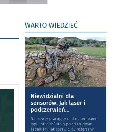
WARTO WIEDZIEĆ
Niewidzialni dla
sensorów. Jak laser i
podczerwień
...
Naukowcy pracujący nad materiałami
typu „stea­lth” stają przed trudnym
zadaniem: jak sprawić, by rozgrzany