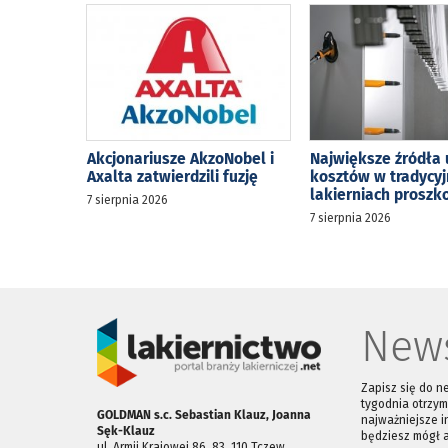
Akcjonariusze AkzoNobel i
Największe źródła 
Axalta zatwierdzili fuzję
kosztów w tradycy
lakierniach prosz
7 sierpnia 2026
7 sierpnia 2026
News
Zapisz się do n
tygodnia otrzym
GOLDMAN s.c. Sebastian Klauz, Joanna
najważniejsze i
Sęk-Klauz
będziesz mógł 
ul. Armii Krajowej 86, 83 ­ 110 Tczew