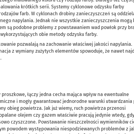
alowania krótkich serii. Systemy cyklonowe odzysku farby
rodzajów farb. W cyklonach drobiny zanieczyszczeń są oddziel
nego napylania. Jednak nie wszystkie zanieczyszczenia mogą 
em są podobne problemy z powstawaniem wad powłok przy br
 wykorzystujących obie metody odzysku farby.
kowanie pozwalają na zachowanie właściwej jakości napylania.
ygnacja z wymiany zużytych elementów spowoduje, że nawet naj
.
y proszkowe, łączy jedna cecha mająca wpływ na ewentualne
rmiczne i mogły gwarantować jednorodne warunki utwardzania 
 obieg powietrza. Jak już wiemy, ruch powietrza przenosi
 opalane olejem czy gazem właściwie pracują jedynie wtedy, gd
sowo czyszczone. Powstawanie nieszczelności wymienników ci
stym powodem występowania niespodziewanych problemów z ja