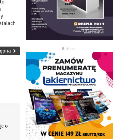
to
h
by
detalach
Reklama
tępna
je o