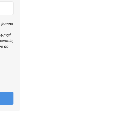
, Joanna
 e-mail
towania,
wo do