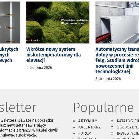
ukrytych
Wkrótce nowy system
Automatyczny tran
jnych
niskotemperaturowy dla
dolny w procesie r
kowych
elewacji
felg. Studium wdro
nowoczesnej linii
6 sierpnia 2026
technologicznej
5 sierpnia 2026
letter
Popularne
ewslettera. Zawsze na początku
ARTYKUŁY
KATALOG FI
asz newsletter zawierający
KALENDARZ
OGŁOSZENI
nformacje z branży. W każdej chwili
FORUM
INWESTYCJ
anulować subskrypcję.