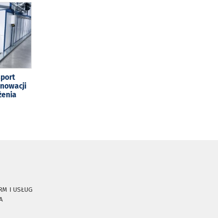
sport
enowacji
żenia
RM I USŁUG
A
E