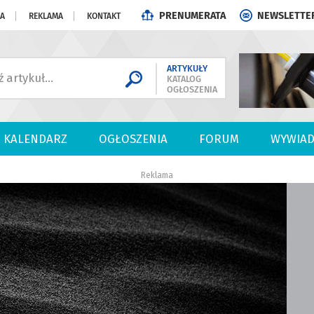
PRENUMERATA
NEWSLETTE
JA
REKLAMA
KONTAKT
ARTYKUŁY
KATALOG
OGŁOSZENIA
KALENDARZ
OGŁOSZENIA
FORUM
WYWIAD
Reklama