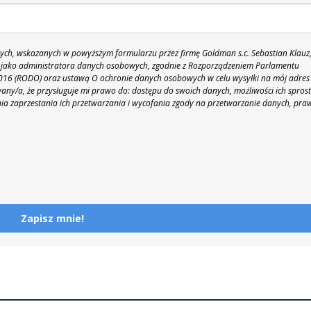
h, wskazanych w powyższym formularzu przez firmę Goldman s.c. Sebastian Klauz
 86 jako administratora danych osobowych, zgodnie z Rozporządzeniem Parlamentu
 2016 (RODO) oraz ustawą O ochronie danych osobowych w celu wysyłki na mój adres
y/a, że przysługuje mi prawo do: dostępu do swoich danych, możliwości ich spros
nia zaprzestania ich przetwarzania i wycofania zgody na przetwarzanie danych, pra
Zapisz mnie!