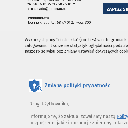
tel. 58 777 01 25, fax 58 777 01 25
ZAPISZ SI
e-mail: ado@goldman.pl
Prenumerata
Joanna Knopp, tel. 58 777 01 25, wew. 300
Wykorzystujemy "ciasteczka" (cookies) w celu gromadzen
zalogowaniu i tworzenie statystyk oglądalności podst
naszego serwisu bez zmiany ustawień dotyczących cooki
Zmiana polityki prywatności
Drogi Użytkowniku,
Informujemy, że zaktualizowaliśmy naszą
Polit
bezpośredni jakie informacje zbieramy i dlacz