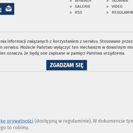
WYWIADY
SŁOWNIK
GALERIE
VIDEO
Ę
RSS
REGULAMIN
ia informacji związanych z korzystaniem z serwisu. Stosowane przez n
ron serwisu. Możecie Państwo wyłączyć ten mechanizm w dowolnym mom
es oznacza, że będą one zapisane w pamięci Państwa urządzenia.
NA
ZGADZAM SIĘ
WYKORZYSTANIE
PLIKÓW
COOKIES
ykę prywatności
(dostępną w regulaminie). W dokumencie tym
ego to robimy.