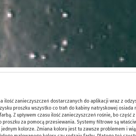
 ilość zanieczyszczeń dostarczanych do aplikacji wraz z odz
dzysku proszku wszystko co trafi do kabiny natryskowej osiada 
farbą. Z upływem czasu ilość zanieczyszczeń rośnie, bo część z 
o proszku za pomocą przesiewania. Systemy filtrowe są właści
jednym kolorze. Zmiana koloru jest tu zawsze problemem i wią
ażdego malowanego koloru czy rodzaju farby. Dlatego też częs