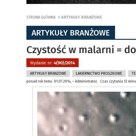
ARTYKUŁY BRANŻOWE
STRONA GŁÓWNA
ARTYKUŁY BRANŻOWE
Czystość w malarni = d
Wydanie nr:
4(90)/2014
ARTYKUŁY BRANŻOWE
LAKIERNICTWO PROSZKOWE
TE
ponad rok temu 01.07.2014, ~ Administrator, Czas czytania 12 minu