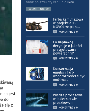
silnik pojazdu czy kadłub okrętu
...
BADANIE POWŁOK
Farba kamuflażowa
w projekcie K9.
NOVOL wspiera
...
KOMENTARZY: 0
Co naprawdę
decyduje o jakości
przygotowania
powierzchni?
KOMENTARZY: 0
Konserwacja
emulsji i farb
wodorozcieńczalnych
możliwa
...
yskiwaną
KOMENTARZY: 0
na
nich jest
Wiedza procesowa
w lakiernictwie
we do
proszkowym
że się z
KOMENTARZY: 0
tym