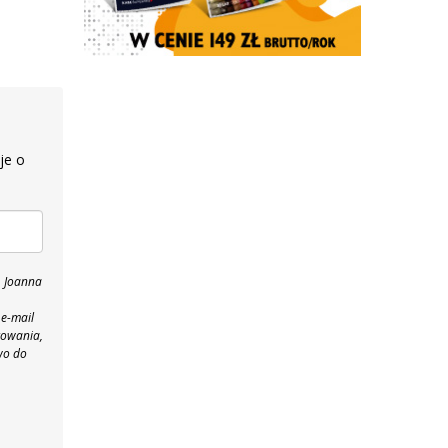
je o
, Joanna
 e-mail
towania,
wo do