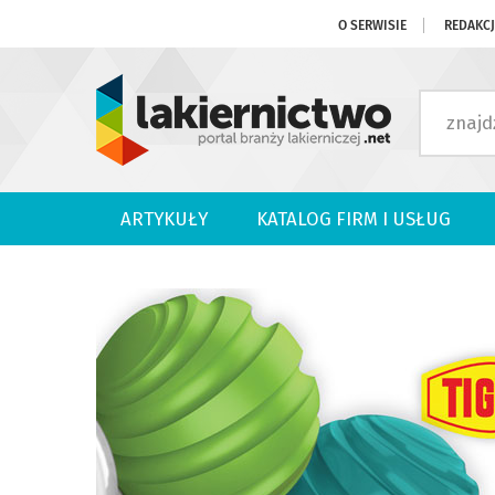
O SERWISIE
REDAKC
ARTYKUŁY
KATALOG FIRM I USŁUG