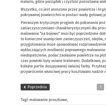
malarni, gdzie porządek i czystość pozostawia wie
Wszystko, co jest unoszone przez powietrze i krąż
pokrywanej powierzchni w postaci wady gotowej p
Pierwszym krytycznym progiem do pokonania jest
zanieczyszczeniami charakterystycznymi dla proce
malowania "na bojowo" musi być poprzedzone dokł
to konieczne usunięciem zanieczyszczeń, olejów, s
przygotowania może spowodować rozprowadzenie 
wykluczających możliwość poprawnego malowania pr
niedopatrzenie, podać zaolejone powietrze na płyt
czas powłoki były usiane kraterami. Dodatkowo, 
kolejne partie dosypywanej świeżej farby. Przykład
przywrócenie właściwej pracy kosztowało nadzór m
Poprzednia
1
Tagi:
malowanie proszkowe
,