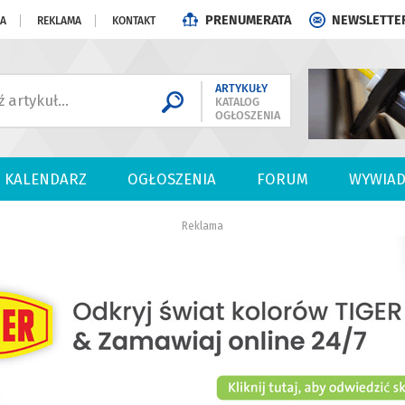
PRENUMERATA
NEWSLETTE
JA
REKLAMA
KONTAKT
ARTYKUŁY
KATALOG
OGŁOSZENIA
KALENDARZ
OGŁOSZENIA
FORUM
WYWIAD
Reklama