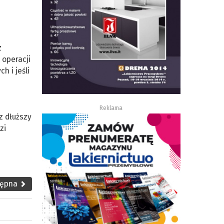
z
 operacji
 i jeśli
Reklama
z dłuższy
zi
tępna