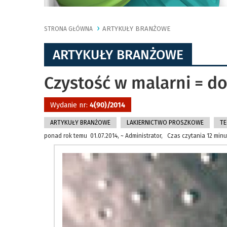
ARTYKUŁY BRANŻOWE
STRONA GŁÓWNA
ARTYKUŁY BRANŻOWE
Czystość w malarni = d
Wydanie nr:
4(90)/2014
ARTYKUŁY BRANŻOWE
LAKIERNICTWO PROSZKOWE
TE
ponad rok temu 01.07.2014, ~ Administrator, Czas czytania 12 minu