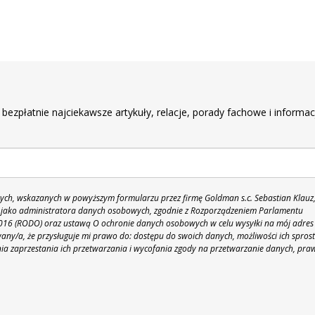
r
 bezpłatnie najciekawsze artykuły, relacje, porady fachowe i informac
h, wskazanych w powyższym formularzu przez firmę Goldman s.c. Sebastian Klauz
 86 jako administratora danych osobowych, zgodnie z Rozporządzeniem Parlamentu
 2016 (RODO) oraz ustawą O ochronie danych osobowych w celu wysyłki na mój adres
y/a, że przysługuje mi prawo do: dostępu do swoich danych, możliwości ich spros
nia zaprzestania ich przetwarzania i wycofania zgody na przetwarzanie danych, pra