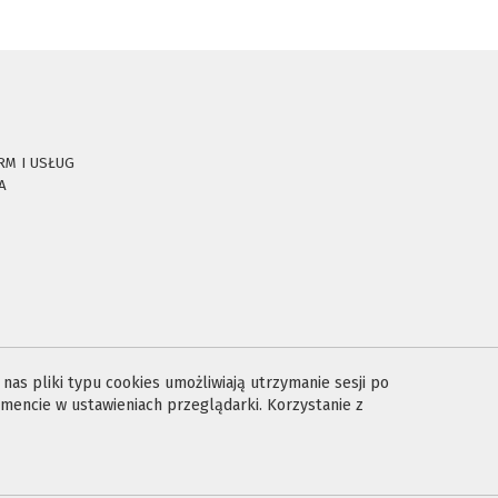
RM I USŁUG
A
E
as pliki typu cookies umożliwiają utrzymanie sesji po
encie w ustawieniach przeglądarki. Korzystanie z