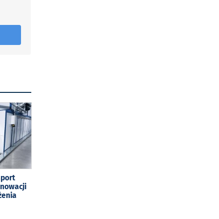
sport
enowacji
żenia