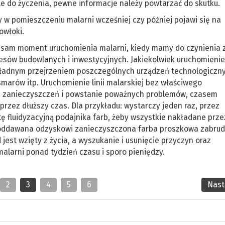
le do życzenia, pewne informacje należy powtarzać do skutku.
y w pomieszczeniu malarni wcześniej czy później pojawi się na
owłoki.
 sam moment uruchomienia malarni, kiedy mamy do czynienia 
sów budowlanych i inwestycyjnych. Jakiekolwiek uruchomienie
adnym przejrzeniem poszczególnych urządzeń technologicznych
marów itp. Uruchomienie linii malarskiej bez właściwego
zanieczyszczeń i powstanie poważnych problemów, czasem
zez dłuższy czas. Dla przykładu: wystarczy jeden raz, przez
ę fluidyzacyjną podajnika farb, żeby wszystkie nakładane prze
poddawana odzyskowi zanieczyszczona farba proszkowa zabrud
 jest wzięty z życia, a wyszukanie i usunięcie przyczyn oraz
alarni ponad tydzień czasu i sporo pieniędzy.
2
3
4
5
6
Nas