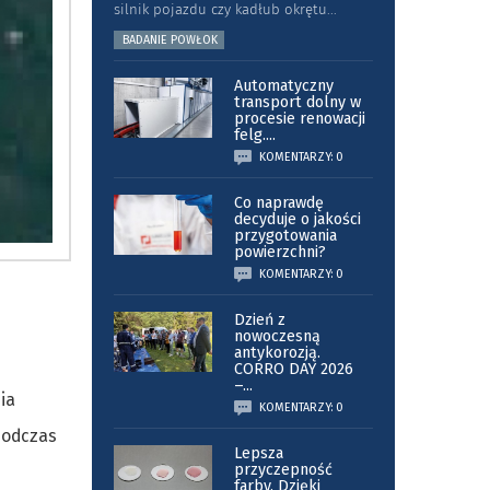
silnik pojazdu czy kadłub okrętu
...
BADANIE POWŁOK
Automatyczny
transport dolny w
procesie renowacji
felg.
...
KOMENTARZY: 0
Co naprawdę
decyduje o jakości
przygotowania
powierzchni?
KOMENTARZY: 0
Dzień z
nowoczesną
antykorozją.
CORRO DAY 2026
–
...
ia
KOMENTARZY: 0
podczas
Lepsza
przyczepność
farby. Dzięki