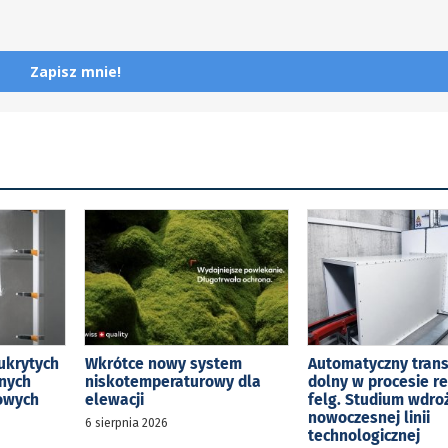
Zapisz mnie!
ukrytych
Wkrótce nowy system
Automatyczny tran
jnych
niskotemperaturowy dla
dolny w procesie r
kowych
elewacji
felg. Studium wdro
nowoczesnej linii
6 sierpnia 2026
technologicznej