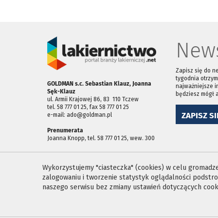
News
Zapisz się do n
tygodnia otrzym
GOLDMAN s.c. Sebastian Klauz, Joanna
najważniejsze i
Sęk-Klauz
będziesz mógł 
ul. Armii Krajowej 86, 83 ­ 110 Tczew
tel. 58 777 01 25, fax 58 777 01 25
ZAPISZ SI
e-mail: ado@goldman.pl
Prenumerata
Joanna Knopp, tel. 58 777 01 25, wew. 300
Wykorzystujemy "ciasteczka" (cookies) w celu gromadzen
zalogowaniu i tworzenie statystyk oglądalności podst
naszego serwisu bez zmiany ustawień dotyczących cooki