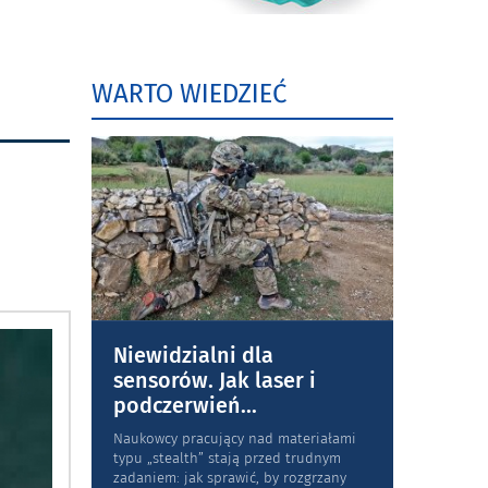
WARTO WIEDZIEĆ
Niewidzialni dla
sensorów. Jak laser i
podczerwień
...
Naukowcy pracujący nad materiałami
typu „stea­lth” stają przed trudnym
zadaniem: jak sprawić, by rozgrzany