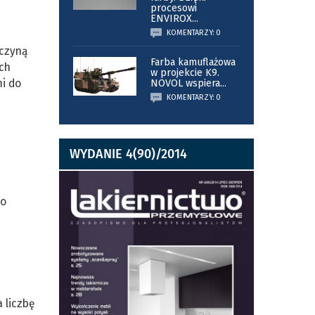
procesowi
ENVIROX
...
KOMENTARZY: 0
yczyną
Farba kamuflażowa
ch
w projekcie K9.
i do
NOVOL wspiera
...
KOMENTARZY: 0
WYDANIE 4(90)/2014
 o
 liczbę