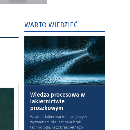
WARTO WIEDZIEĆ
Wiedza procesowa w
lakiernictwie
proszkowym
W wielu lakierniach największym
wyzwaniem nie jest sam brak
technologii, lecz brak pełnego