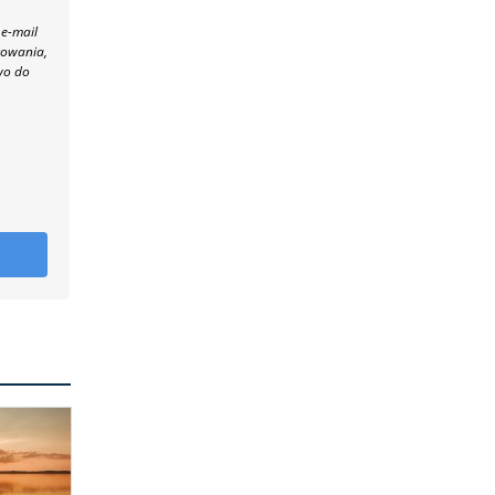
 e-mail
towania,
wo do