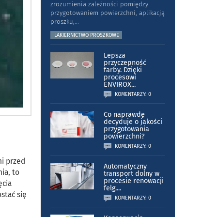
zrozumienia zależności pomiędzy
przygotowaniem powierzchni, aplikacją
proszku,
...
LAKIERNICTWO PROSZKOWE
Lepsza
przyczepność
farby. Dzięki
procesowi
ENVIROX
...
KOMENTARZY: 0
Co naprawdę
decyduje o jakości
przygotowania
powierzchni?
KOMENTARZY: 0
ni przed
Automatyczny
ia, to
transport dolny w
procesie renowacji
ęcia
felg.
...
stać się
KOMENTARZY: 0