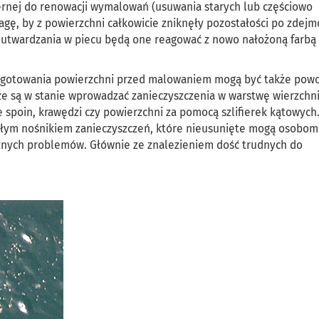
rnej do renowacji wymalowań (usuwania starych lub częściowo
agę, by z powierzchni całkowicie zniknęły pozostałości po zdej
s utwardzania w piecu będą one reagować z nowo nałożoną farbą
zygotowania powierzchni przed malowaniem mogą być także po
że są w stanie wprowadzać zanieczyszczenia w warstwę wierzchn
 spoin, krawędzi czy powierzchni za pomocą szlifierek kątowych
nałym nośnikiem zanieczyszczeń, które nieusunięte mogą osobom
nych problemów. Głównie ze znalezieniem dość trudnych do