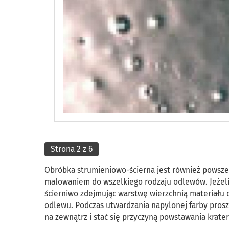
Strona 2 z 6
Obróbka strumieniowo-ścierna jest również powszec
malowaniem do wszelkiego rodzaju odlewów. Jeżeli
ścierniwo zdejmując warstwę wierzchnią materiału 
odlewu. Podczas utwardzania napylonej farby pros
na zewnątrz i stać się przyczyną powstawania krat