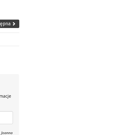
tępna
rmacje
, Joanna