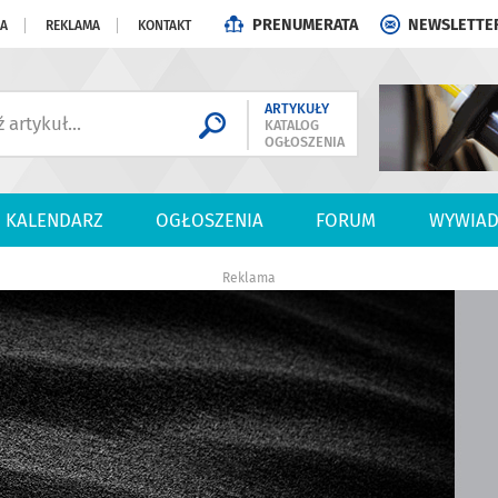
PRENUMERATA
NEWSLETTE
JA
REKLAMA
KONTAKT
ARTYKUŁY
KATALOG
OGŁOSZENIA
KALENDARZ
OGŁOSZENIA
FORUM
WYWIAD
Reklama