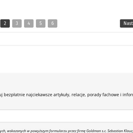
2
3
4
5
6
Nas
j bezpłatnie najciekawsze artykuły, relacje, porady fachowe i info
h, wskazanych w powyższym formularzu przez firmę Goldman s.c. Sebastian Klauz