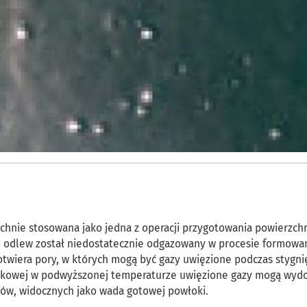
hnie stosowana jako jedna z operacji przygotowania powierzch
 odlew został niedostatecznie odgazowany w procesie formowan
otwiera pory, w których mogą być gazy uwięzione podczas stygni
zkowej w podwyższonej temperaturze uwięzione gazy mogą wydo
erów, widocznych jako wada gotowej powłoki.