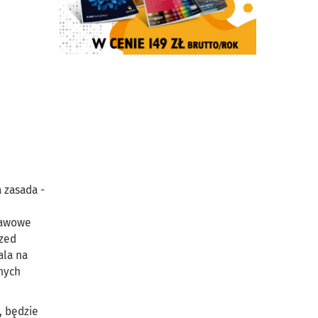
 zasada -
stawowe
rzed
ala na
nych
, będzie