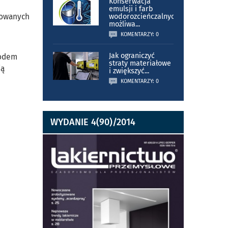
Konserwacja
emulsji i farb
mowanych
wodorozcieńczalnych
możliwa
...
KOMENTARZY: 0
Jak ograniczyć
wodem
straty materiałowe
ią
i zwiększyć
...
.
KOMENTARZY: 0
WYDANIE 4(90)/2014