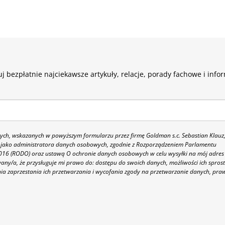
j bezpłatnie najciekawsze artykuły, relacje, porady fachowe i info
h, wskazanych w powyższym formularzu przez firmę Goldman s.c. Sebastian Klauz
 86 jako administratora danych osobowych, zgodnie z Rozporządzeniem Parlamentu
 2016 (RODO) oraz ustawą O ochronie danych osobowych w celu wysyłki na mój adres
y/a, że przysługuje mi prawo do: dostępu do swoich danych, możliwości ich spros
nia zaprzestania ich przetwarzania i wycofania zgody na przetwarzanie danych, pra