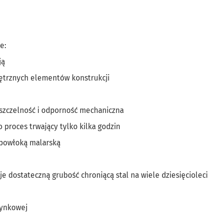
e:
ją
ętrznych elementów konstrukcji
 szczelność i odporność mechaniczna
proces trwający tylko kilka godzin
 powłoką malarską
 dostateczną grubość chroniącą stal na wiele dziesięcioleci
cynkowej