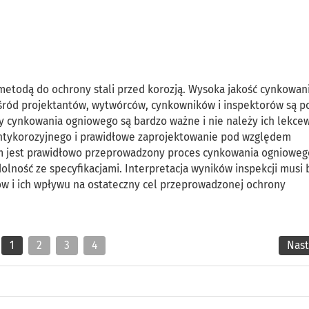
metodą do ochrony stali przed korozją. Wysoka jakość cynkowan
 wśród projektantów, wytwórców, cynkowników i inspektorów są 
y cynkowania ogniowego są bardzo ważne i nie należy ich lekce
tykorozyjnego i prawidłowe zaprojektowanie pod względem
m jest prawidłowo przeprowadzony proces cynkowania ognioweg
lność ze specyfikacjami. Interpretacja wyników inspekcji musi 
i ich wpływu na ostateczny cel przeprowadzonej ochrony
1
2
3
4
Nas