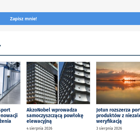
Zapisz mnie!
Y
sport
AkzoNobel wprowadza
Jotun rozszerza por
enowacji
samoczyszczącą powłokę
produktów z niezal
żenia
elewacyjną
weryfikacją
4 sierpnia 2026
3 sierpnia 2026