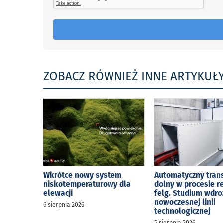
ZOBACZ RÓWNIEŻ INNE ARTYKUŁ
Wkrótce nowy system
Automatyczny tran
niskotemperaturowy dla
dolny w procesie r
elewacji
felg. Studium wdro
nowoczesnej linii
6 sierpnia 2026
technologicznej
5 sierpnia 2026