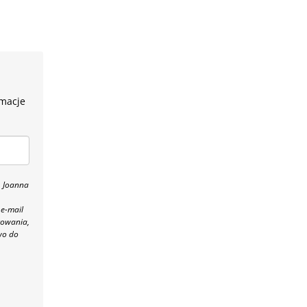
rmacje
, Joanna
 e-mail
towania,
wo do