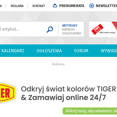
PRENUMERATA
NEWSLETTE
JA
REKLAMA
KONTAKT
ARTYKUŁY
KATALOG
OGŁOSZENIA
KALENDARZ
OGŁOSZENIA
FORUM
WYWIAD
Reklama