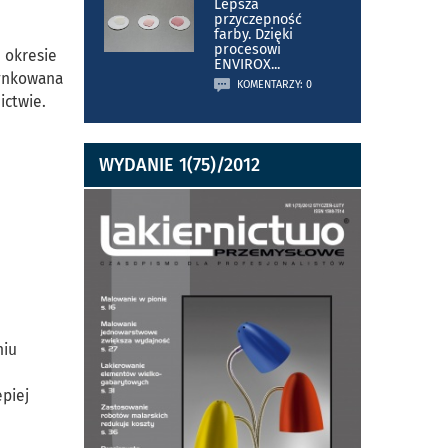
Lepsza
przyczepność
farby. Dzięki
procesowi
 okresie
ENVIROX
...
Cynkowana
KOMENTARZY: 0
ictwie.
WYDANIE 1(75)/2012
niu
epiej