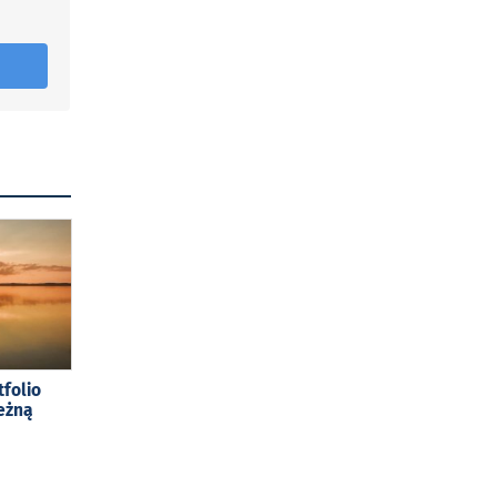
tfolio
eżną