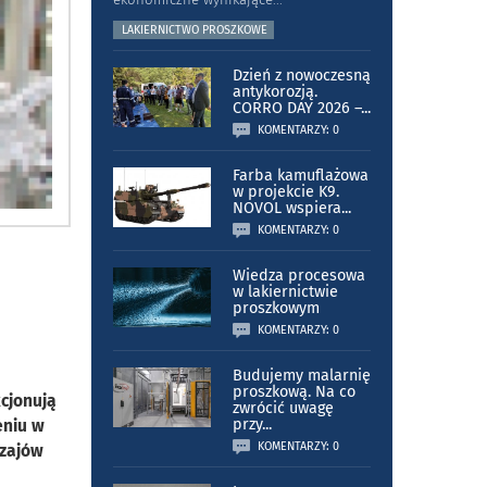
LAKIERNICTWO PROSZKOWE
Dzień z nowoczesną
antykorozją.
CORRO DAY 2026 –
...
KOMENTARZY: 0
Farba kamuflażowa
w projekcie K9.
NOVOL wspiera
...
KOMENTARZY: 0
Wiedza procesowa
w lakiernictwie
proszkowym
KOMENTARZY: 0
Budujemy malarnię
proszkową. Na co
cjonują
zwrócić uwagę
eniu w
przy
...
KOMENTARZY: 0
dzajów