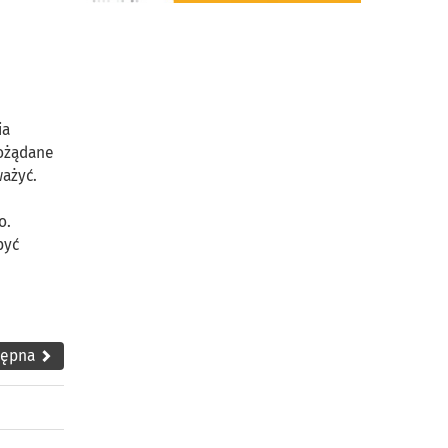
ia
pożądane
ważyć.
o.
być
tępna