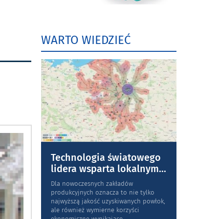
WARTO WIEDZIEĆ
Technologia światowego
lidera wsparta lokalnym
...
Dla nowoczesnych zakładów
produkcyjnych oznacza to nie tylko
najwyższą jakość uzyskiwanych powłok,
ale również wymierne korzyści
ekonomiczne wynikające
...