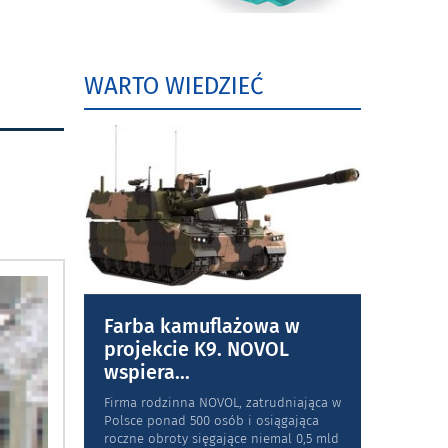
WARTO WIEDZIEĆ
Farba kamuflażowa w
projekcie K9. NOVOL
wspiera
...
Firma rodzinna NOVOL, zatrudniająca w
Polsce ponad 500 osób i osiągająca
roczne obroty sięgające niemal 0,5 mld