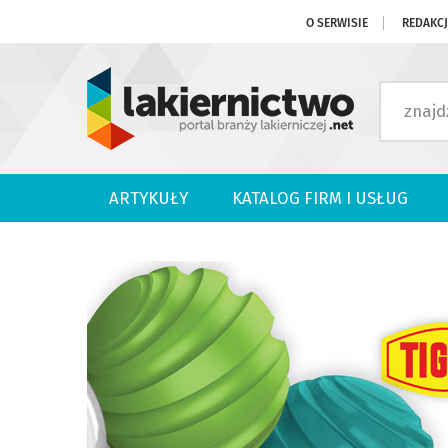
O SERWISIE
REDAKC
ARTYKUŁY
KATALOG FIRM I USŁUG