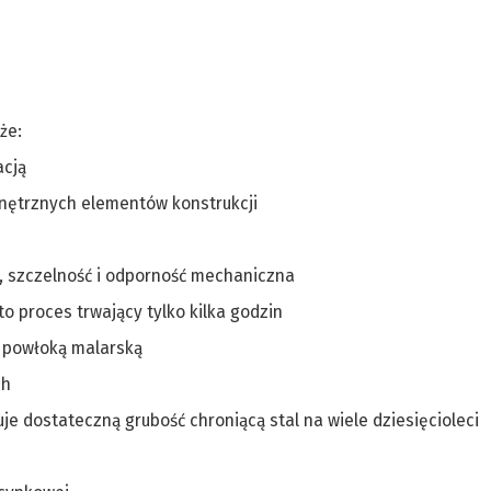
że:
acją
nętrznych elementów konstrukcji
, szczelność i odporność mechaniczna
o proces trwający tylko kilka godzin
 powłoką malarską
ch
e dostateczną grubość chroniącą stal na wiele dziesięcioleci