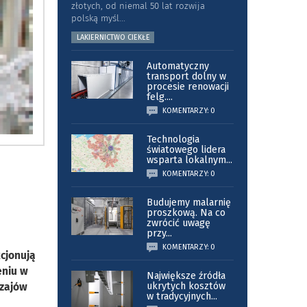
złotych, od niemal 50 lat rozwija
polską myśl
...
LAKIERNICTWO CIEKŁE
Automatyczny
transport dolny w
procesie renowacji
felg.
...
KOMENTARZY: 0
Technologia
światowego lidera
wsparta lokalnym
...
KOMENTARZY: 0
Budujemy malarnię
proszkową. Na co
zwrócić uwagę
przy
...
KOMENTARZY: 0
cjonują
eniu w
Największe źródła
dzajów
ukrytych kosztów
w tradycyjnych
...