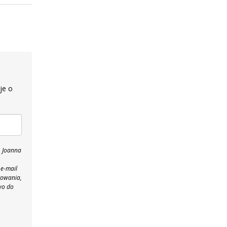
je o
, Joanna
 e-mail
towania,
wo do