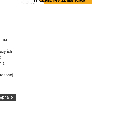
ania
eży ich
d
nia
adzonej
tępna