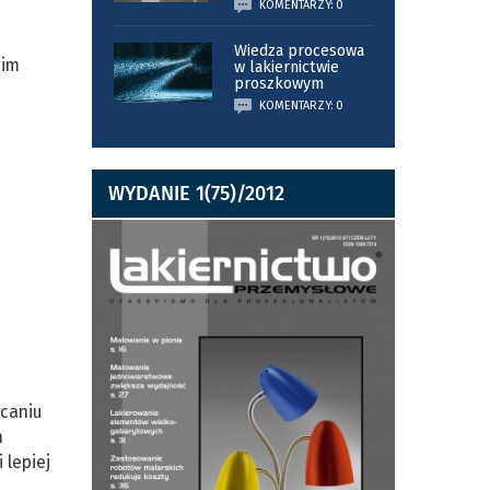
KOMENTARZY: 0
Wiedza procesowa
gim
w lakiernictwie
proszkowym
KOMENTARZY: 0
WYDANIE 1(75)/2012
ycaniu
h
 lepiej