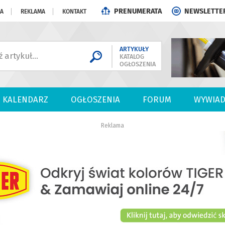
PRENUMERATA
NEWSLETTE
JA
REKLAMA
KONTAKT
ARTYKUŁY
KATALOG
OGŁOSZENIA
KALENDARZ
OGŁOSZENIA
FORUM
WYWIAD
Reklama