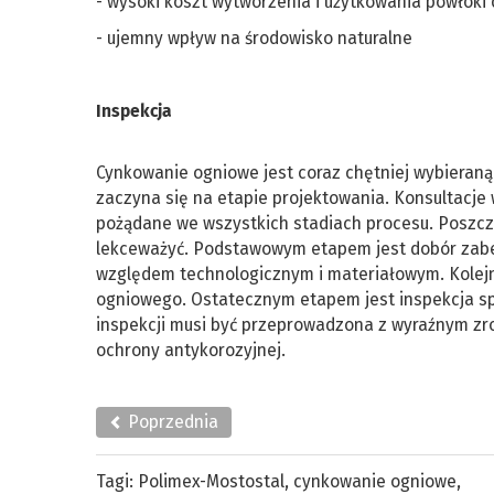
- wysoki koszt wytworzenia i użytkowania powłoki
- ujemny wpływ na środowisko naturalne
Inspekcja
Cynkowanie ogniowe jest coraz chętniej wybieraną
zaczyna się na etapie projektowania. Konsultacje
pożądane we wszystkich stadiach procesu. Poszcz
lekceważyć. Podstawowym etapem jest dobór zabe
względem technologicznym i materiałowym. Kolej
ogniowego. Ostatecznym etapem jest inspekcja sp
inspekcji musi być przeprowadzona z wyraźnym z
ochrony antykorozyjnej.
Poprzednia
Tagi:
Polimex-Mostostal
,
cynkowanie ogniowe
,