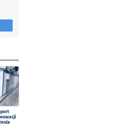
sport
enowacji
żenia