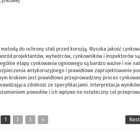
 cynkowej
 metodą do ochrony stali przed korozją. Wysoka jakość cynkow
 wśród projektantów, wytwórców, cynkowników i inspektorów są
ególne etapy cynkowania ogniowego są bardzo ważne i nie nal
zpieczenia antykorozyjnego i prawidłowe zaprojektowanie po
nym krokiem jest prawidłowo przeprowadzony proces cynkowa
rawdzająca zdolność ze specyfikacjami. Interpretacja wyników
rozumieniem powodów i ich wpływu na ostateczny cel przeprow
1
2
3
4
Nas