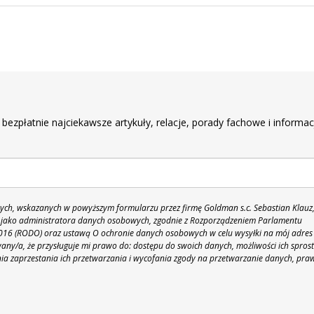
r
 bezpłatnie najciekawsze artykuły, relacje, porady fachowe i informac
h, wskazanych w powyższym formularzu przez firmę Goldman s.c. Sebastian Klauz
 86 jako administratora danych osobowych, zgodnie z Rozporządzeniem Parlamentu
 2016 (RODO) oraz ustawą O ochronie danych osobowych w celu wysyłki na mój adres
y/a, że przysługuje mi prawo do: dostępu do swoich danych, możliwości ich spros
nia zaprzestania ich przetwarzania i wycofania zgody na przetwarzanie danych, pra