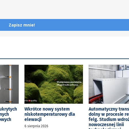
Zapisz mnie!
ukrytych
Wkrótce nowy system
Automatyczny tran
jnych
niskotemperaturowy dla
dolny w procesie r
kowych
elewacji
felg. Studium wdro
nowoczesnej linii
6 sierpnia 2026