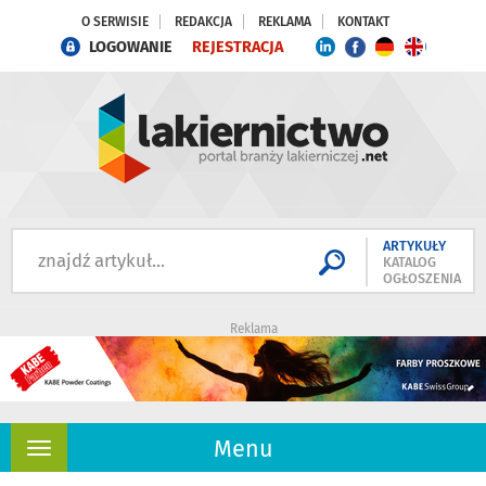
O SERWISIE
REDAKCJA
REKLAMA
KONTAKT
LOGOWANIE
REJESTRACJA
ARTYKUŁY
KATALOG
OGŁOSZENIA
Reklama
Menu
Rozwiń
nawigację