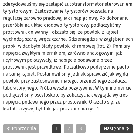
zdecydowaliśmy się zastąpić autotransformator sterowaniem
tyrystorowym. Zastosowanie tyrystorów pozwala na
regulację zarówno prądową, jak i napięciową. Po dokonaniu
przeróbki na układ diodowo-tyrystorowy podłączyliśmy
prostownik do wanny i okazało się, że powłoki z kąpieli
wychodzą szare, wręcz czarne. Gdzieniegdzie w zagłębieniach
próbki widać było ślady powłoki chromowej (fot. 2). Pomiary
napięcia zwykłym miernikiem, zarówno analogowym, jak
i cyfrowym pokazywały, iż napięcie podawane przez
prostownik jest prawidłowe. Początkowo podejrzenie padło
na samą kąpiel. Postanowiliśmy jednak sprawdzić jak wyjdą
powłoki przy zastosowaniu małego, przenośnego zasilacza
laboratoryjnego. Próba wyszła pozytywnie. W tym momencie
podłączyliśmy oscyloskop, by zobaczyć jak wygląda wykres
napięcia podawanego przez prostownik. Okazało się, że
kształt krzywej był taki jak pokazano na rys. 1.
Poprzednia
1
2
3
Następna