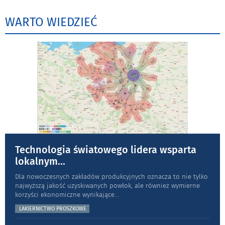
WARTO WIEDZIEĆ
Technologia światowego lidera wsparta
lokalnym
...
Dla nowoczesnych zakładów produkcyjnych oznacza to nie tylko
najwyższą jakość uzyskiwanych powłok, ale również wymierne
korzyści ekonomiczne wynikające
...
LAKIERNICTWO PROSZKOWE