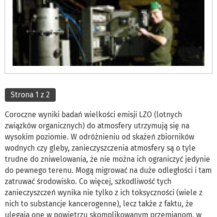
Strona 1 z 2
Coroczne wyniki badań wielkości emisji LZO (lotnych
związków organicznych) do atmosfery utrzymują się na
wysokim poziomie. W odróżnieniu od skażeń zbiorników
wodnych czy gleby, zanieczyszczenia atmosfery są o tyle
trudne do zniwelowania, że nie można ich ograniczyć jedynie
do pewnego terenu. Mogą migrować na duże odległości i tam
zatruwać środowisko. Co więcej, szkodliwość tych
zanieczyszczeń wynika nie tylko z ich toksyczności (wiele z
nich to substancje kancerogenne), lecz także z faktu, że
ulegają one w powietrzu skomplikowanym przemianom, w