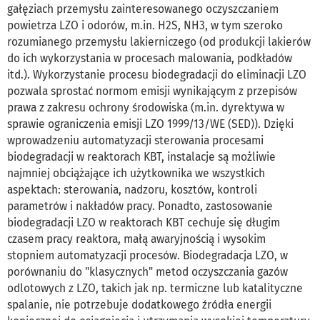
gałęziach przemysłu zainteresowanego oczyszczaniem
powietrza LZO i odorów, m.in. H2S, NH3, w tym szeroko
rozumianego przemysłu lakierniczego (od produkcji lakierów
do ich wykorzystania w procesach malowania, podkładów
itd.). Wykorzystanie procesu biodegradacji do eliminacji LZO
pozwala sprostać normom emisji wynikającym z przepisów
prawa z zakresu ochrony środowiska (m.in. dyrektywa w
sprawie ograniczenia emisji LZO 1999/13/WE (SED)). Dzięki
wprowadzeniu automatyzacji sterowania procesami
biodegradacji w reaktorach KBT, instalacje są możliwie
najmniej obciążające ich użytkownika we wszystkich
aspektach: sterowania, nadzoru, kosztów, kontroli
parametrów i nakładów pracy. Ponadto, zastosowanie
biodegradacji LZO w reaktorach KBT cechuje się długim
czasem pracy reaktora, małą awaryjnością i wysokim
stopniem automatyzacji procesów. Biodegradacja LZO, w
porównaniu do "klasycznych" metod oczyszczania gazów
odlotowych z LZO, takich jak np. termiczne lub katalityczne
spalanie, nie potrzebuje dodatkowego źródła energii