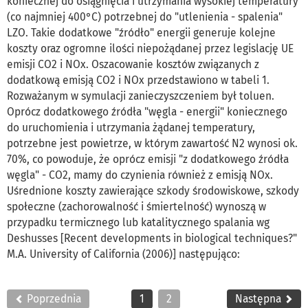
koniecznej do osiągnięcia i utrzymania wysokiej temperatury
(co najmniej 400°C) potrzebnej do "utlenienia - spalenia"
LZO. Takie dodatkowe "źródło" energii generuje kolejne
koszty oraz ogromne ilości niepożądanej przez legislację UE
emisji CO2 i NOx. Oszacowanie kosztów związanych z
dodatkową emisją CO2 i NOx przedstawiono w tabeli 1.
Rozważanym w symulacji zanieczyszczeniem był toluen.
Oprócz dodatkowego źródła "węgla - energii" koniecznego
do uruchomienia i utrzymania żądanej temperatury,
potrzebne jest powietrze, w którym zawartość N2 wynosi ok.
70%, co powoduje, że oprócz emisji "z dodatkowego źródła
węgla" - CO2, mamy do czynienia również z emisją NOx.
Uśrednione koszty zawierające szkody środowiskowe, szkody
społeczne (zachorowalność i śmiertelność) wynoszą w
przypadku termicznego lub katalitycznego spalania wg
Deshusses [Recent developments in biological techniques?"
M.A. University of California (2006)] następująco:
Poprzednia
1
2
Następna