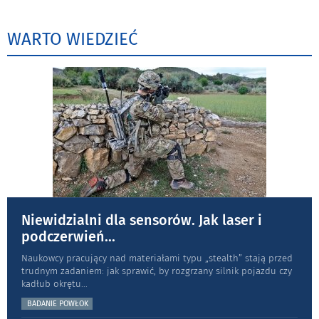
WARTO WIEDZIEĆ
Niewidzialni dla sensorów. Jak laser i
podczerwień
...
Naukowcy pracujący nad materiałami typu „stea­lth” stają przed
trudnym zadaniem: jak sprawić, by rozgrzany silnik pojazdu czy
kadłub okrętu
...
BADANIE POWŁOK