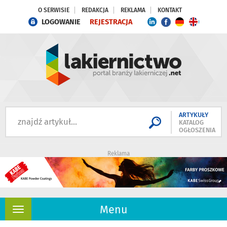
O SERWISIE
REDAKCJA
REKLAMA
KONTAKT
LOGOWANIE
REJESTRACJA
ARTYKUŁY
KATALOG
OGŁOSZENIA
Reklama
Menu
Rozwiń
nawigację