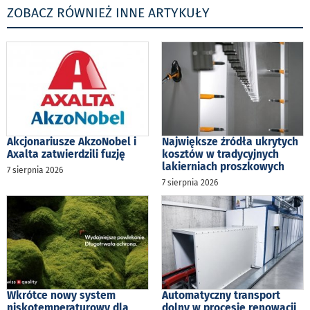
ZOBACZ RÓWNIEŻ INNE ARTYKUŁY
Akcjonariusze AkzoNobel i
Największe źródła ukrytych
Axalta zatwierdzili fuzję
kosztów w tradycyjnych
lakierniach proszkowych
7 sierpnia 2026
7 sierpnia 2026
Wkrótce nowy system
Automatyczny transport
niskotemperaturowy dla
dolny w procesie renowacji