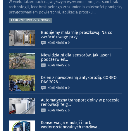
W wielu lakierniach największym wyzwaniem nie jest sam brak
technologii, lecz brak pełnego zrozumienia zależności pomiędzy
przygotowaniem powierzchni, aplikacją proszku,
...
LAKIERNICTWO PROSZKOWE
Budujemy malarnię proszkową. Na co
zwrócić uwagę przy
...
KOMENTARZY: 0
Niewidzialni dla sensorów. Jak laser i
podczerwień
...
KOMENTARZY: 0
Dzień z nowoczesną antykorozją. CORRO
DAY 2026 –
...
KOMENTARZY: 0
Automatyczny transport dolny w procesie
renowacji felg.
...
KOMENTARZY: 0
Konserwacja emulsji i farb
wodorozcieńczalnych możliwa
...