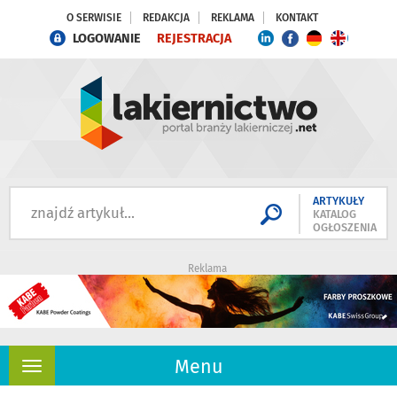
O SERWISIE
REDAKCJA
REKLAMA
KONTAKT
LOGOWANIE
REJESTRACJA
ARTYKUŁY
KATALOG
OGŁOSZENIA
Reklama
Menu
Rozwiń
nawigację