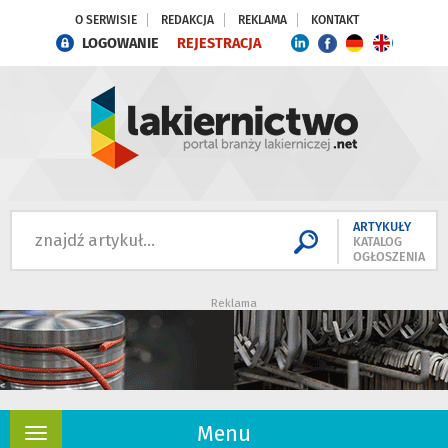
O SERWISIE
REDAKCJA
REKLAMA
KONTAKT
LOGOWANIE
REJESTRACJA
ARTYKUŁY
KATALOG
OGŁOSZENIA
Reklama
Menu
Rozwiń