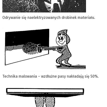
Odrywanie się naelektryzowanych drobinek materiału.
Technika malowania – wzdłużne pasy nakładają się 50%.