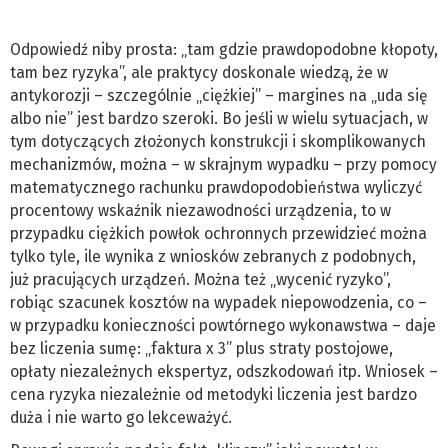
Odpowiedź niby prosta: „tam gdzie prawdopodobne kłopoty,
tam bez ryzyka”, ale praktycy doskonale wiedzą, że w
antykorozji – szczególnie „ciężkiej” – margines na „uda się
albo nie” jest bardzo szeroki. Bo jeśli w wielu sytuacjach, w
tym dotyczących złożonych konstrukcji i skomplikowanych
mechanizmów, można – w skrajnym wypadku – przy pomocy
matematycznego rachunku prawdopodobieństwa wyliczyć
procentowy wskaźnik niezawodności urządzenia, to w
przypadku ciężkich powłok ochronnych przewidzieć można
tylko tyle, ile wynika z wniosków zebranych z podobnych,
już pracujących urządzeń. Można też „wycenić ryzyko”,
robiąc szacunek kosztów na wypadek niepowodzenia, co –
w przypadku konieczności powtórnego wykonawstwa – daje
bez liczenia sumę: „faktura x 3” plus straty postojowe,
opłaty niezależnych ekspertyz, odszkodowań itp. Wniosek –
cena ryzyka niezależnie od metodyki liczenia jest bardzo
duża i nie warto go lekceważyć.