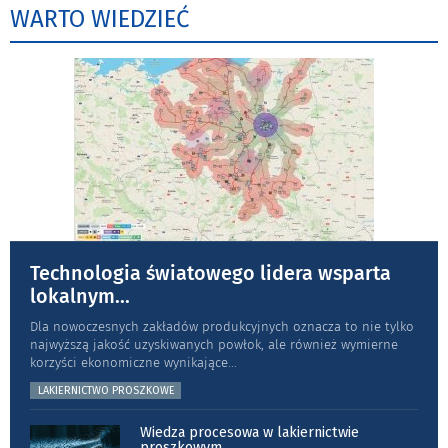
WARTO WIEDZIEĆ
Technologia światowego lidera wsparta
lokalnym
...
Dla nowoczesnych zakładów produkcyjnych oznacza to nie tylko
najwyższą jakość uzyskiwanych powłok, ale również wymierne
korzyści ekonomiczne wynikające
...
LAKIERNICTWO PROSZKOWE
Wiedza procesowa w lakiernictwie
proszkowym