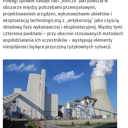
Powagi sprawie nadaje fakt „klinczu” jaki powstał w
obszarze między potrzebami przemysłowymi,
projektowaniem urządzeń, wykonawstwem obiektów i
eksploatacją technologiczną z „antykorozją” jako częścią
składową fazy wykonawczej i eksploatacyjnej. Między tymi
czterema punktami – przy obecnie stosowanych metodach
współdziałania ich uczestników – występują elementy
niespójności będące przyczyną ryzykownych sytuacji.