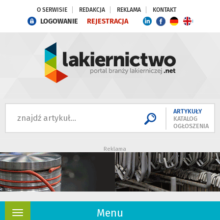
O SERWISIE
REDAKCJA
REKLAMA
KONTAKT
LOGOWANIE
REJESTRACJA
ARTYKUŁY
KATALOG
OGŁOSZENIA
Reklama
Menu
Rozwiń