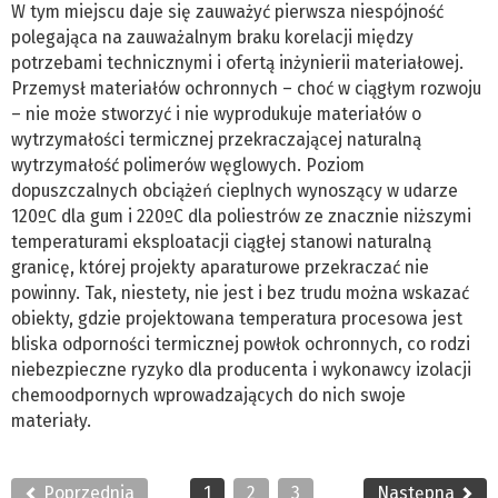
W tym miejscu daje się zauważyć pierwsza niespójność
polegająca na zauważalnym braku korelacji między
potrzebami technicznymi i ofertą inżynierii materiałowej.
Przemysł materiałów ochronnych – choć w ciągłym rozwoju
– nie może stworzyć i nie wyprodukuje materiałów o
wytrzymałości termicznej przekraczającej naturalną
wytrzymałość polimerów węglowych. Poziom
dopuszczalnych obciążeń cieplnych wynoszący w udarze
120ºC dla gum i 220ºC dla poliestrów ze znacznie niższymi
temperaturami eksploatacji ciągłej stanowi naturalną
granicę, której projekty aparaturowe przekraczać nie
powinny. Tak, niestety, nie jest i bez trudu można wskazać
obiekty, gdzie projektowana temperatura procesowa jest
bliska odporności termicznej powłok ochronnych, co rodzi
niebezpieczne ryzyko dla producenta i wykonawcy izolacji
chemoodpornych wprowadzających do nich swoje
materiały.
Poprzednia
1
2
3
Następna