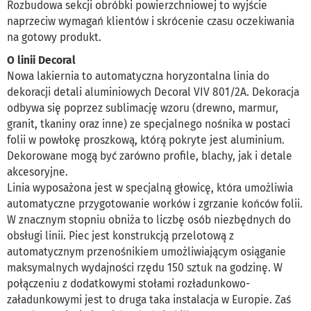
Rozbudowa sekcji obróbki powierzchniowej to wyjście
naprzeciw wymagań klientów i skrócenie czasu oczekiwania
na gotowy produkt.
O linii Decoral
Nowa lakiernia to automatyczna horyzontalna linia do
dekoracji detali aluminiowych Decoral VIV 801/2A. Dekoracja
odbywa się poprzez sublimację wzoru (drewno, marmur,
granit, tkaniny oraz inne) ze specjalnego nośnika w postaci
folii w powłokę proszkową, którą pokryte jest aluminium.
Dekorowane mogą być zarówno profile, blachy, jak i detale
akcesoryjne.
Linia wyposażona jest w specjalną głowicę, która umożliwia
automatyczne przygotowanie worków i zgrzanie końców folii.
W znacznym stopniu obniża to liczbę osób niezbędnych do
obsługi linii. Piec jest konstrukcją przelotową z
automatycznym przenośnikiem umożliwiającym osiąganie
maksymalnych wydajności rzędu 150 sztuk na godzinę. W
połączeniu z dodatkowymi stołami rozładunkowo-
załadunkowymi jest to druga taka instalacja w Europie. Zaś