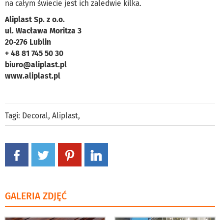
na całym świecie jest ich zaledwie kilka.
Aliplast Sp. z o.o.
ul. Wacława Moritza 3
20-276 Lublin
+ 48 81 745 50 30
biuro@aliplast.pl
www.aliplast.pl
Tagi:
Decoral
,
Aliplast
,
GALERIA ZDJĘĆ