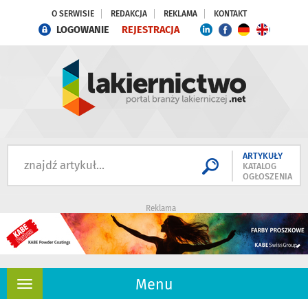
O SERWISIE
REDAKCJA
REKLAMA
KONTAKT
LOGOWANIE
REJESTRACJA
ARTYKUŁY
KATALOG
OGŁOSZENIA
Reklama
Menu
Rozwiń
nawigację