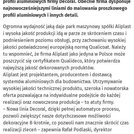
profili aluminiowych firmy Decoral. Obecnie firma dysponuje
najnowocześniejszymi liniami do malowania proszkowego
profili aluminiowych i innych detali.
Ogromna wydajność jaką daje park maszynowy spółki Aliplast
i wysoka jakość produkcji idą w parze ze skróceniem czasu i
podniesieniem poziomu obsługi, przy zachowaniu wysokiej
jakości poświadczonej europejską normą Qualicoat. Należy
tu wspomnieć, że firma Aliplast jako jedyna w Polsce może
poszczycić się certyfikatem Qualideco, który potwierdza
najwyższą jakość dekorowanych produktów.
Aliplast jest projektantem, producentem i dostawcą
systemów aluminiowych dla budownictwa. Utrzymywanie
wysokiej jakości technicznej produktu, szeroka i nowatorska
oferta pozwalająca na indywidualne podejście do każdej
realizacji oraz nowoczesna produkcja – to atuty firmy.
– Nowa linia Decoral, dzięki pełnej automatyce procesu,
pozwoli zwiększyć nasze dotychczasowe możliwości
dekoracyjne 8-krotnie, co pozwoli nam znacznie skrócić czas
realizacji zleceń – zapewnia Rafał Podlaski, dyrektor