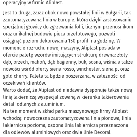
operacyjny w firmie Aliplast.
Jest to druga, zaraz obok nowo powstałej linii w Bułgarii, tak
zautomatyzowana linia w Europie, która dzięki zastosowaniu
specjalnej głowicy do zgrzewania folii, licznym przenośnikom
oraz unikalnej budowie pieca przelotowego, pozwoli
osiągnąć poziom dekorowania 150 profili na godzinę. W
momencie rozruchu nowej maszyny, Aliplast posiada w
ofercie paletę wzorów imitujących strukturę drewna: złoty
dąb, orzech, mahoń, dąb bagienny, buk, sosna, wiśnia a także
nowości wśród oferty siena rosso, winchester, siena pl oraz
gold cherry. Paleta ta będzie poszerzana, w zależności od
oczekiwań klientów.
Warto dodać, że Aliplast od niedawna dysponuje także nową
linią lakierniczą wyspecjalizowaną w kierunku lakierowania
detali odlanych z aluminium.
Na ten moment w skład parku maszynowego firmy Aliplast
wchodzą: nowoczesna zautomatyzowana linia pionowa, linia
lakiernicza pozioma, osobna linia lakiernicza przeznaczona
dla odlewów aluminiowych oraz dwie linie Decoral.