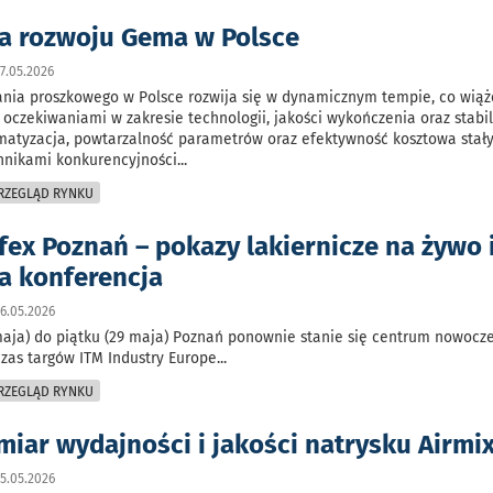
a rozwoju Gema w Polsce
7.05.2026
nia proszkowego w Polsce rozwija się w dynamicznym tempie, co wiąże
 oczekiwaniami w zakresie technologii, jakości wykończenia oraz stabi
matyzacja, powtarzalność parametrów oraz efektywność kosztowa stały
nnikami konkurencyjności
...
PRZEGLĄD RYNKU
fex Poznań – pokazy lakiernicze na żywo 
a konferencja
6.05.2026
 maja) do piątku (29 maja) Poznań ponownie stanie się centrum nowocz
zas targów ITM Industry Europe
...
PRZEGLĄD RYNKU
iar wydajności i jakości natrysku Airmi
5.05.2026