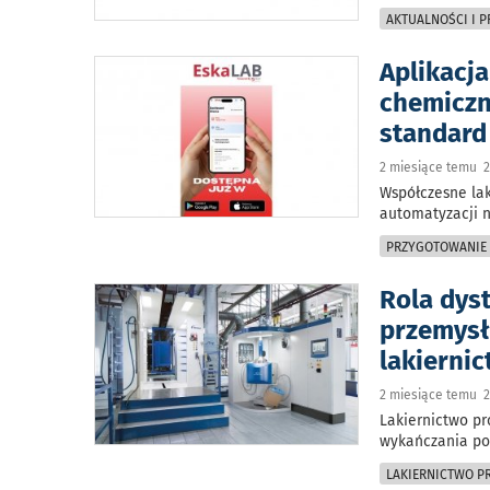
AKTUALNOŚCI I 
Aplikacj
chemiczn
standard 
2 miesiące temu 2
Współczesne lak
automatyzacji 
PRZYGOTOWANIE
Rola dyst
przemysł
lakierni
2 miesiące temu 2
Lakiernictwo pr
wykańczania po
LAKIERNICTWO 