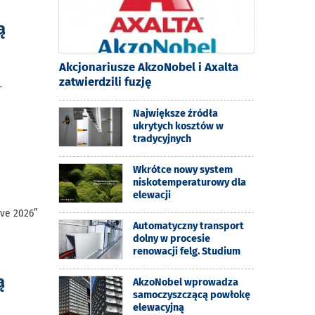
ą
Akcjonariusze AkzoNobel i Axalta
zatwierdzili fuzję
–
Największe źródła
ukrytych kosztów w
tradycyjnych
Wkrótce nowy system
niskotemperaturowy dla
elewacji
ive 2026”
Automatyczny transport
dolny w procesie
renowacji felg. Studium
ą
AkzoNobel wprowadza
samoczyszczącą powłokę
elewacyjną