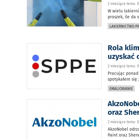
2 miesiące temu 0
W wielu lakiern
proszek, ile da 
LAKIERNICTWO 
Rola kli
uzyskać 
2 miesiące temu 0
Pracując ponad
spotykałem się 
EMALIOWANIE
AkzoNobe
oraz She
2 miesiące temu 0
AkzoNobel odrzu
Paint oraz Sher