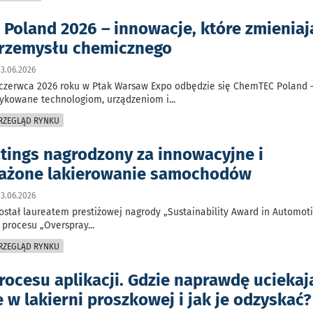
Poland 2026 – innowacje, które zmieniaj
przemysłu chemicznego
3.06.2026
 czerwca 2026 roku w Ptak Warsaw Expo odbędzie się ChemTEC Poland 
ykowane technologiom, urządzeniom i
...
PRZEGLĄD RYNKU
tings nagrodzony za innowacyjne i
ażone lakierowanie samochodów
3.06.2026
ostał laureatem prestiżowej nagrody „Sustainability Award in Automot
 procesu „Overspray
...
PRZEGLĄD RYNKU
rocesu aplikacji. Gdzie naprawdę uciekaj
 w lakierni proszkowej i jak je odzyskać?