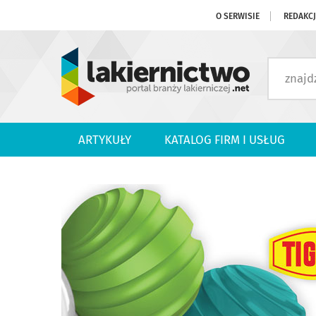
O SERWISIE
REDAKC
ARTYKUŁY
KATALOG FIRM I USŁUG