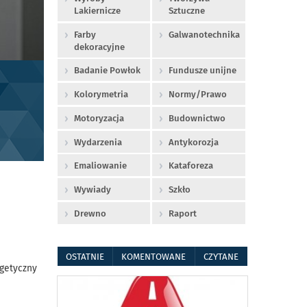
Lakiernicze
Sztuczne
Farby
Galwanotechnika
dekoracyjne
Badanie Powłok
Fundusze unijne
Kolorymetria
Normy/Prawo
Motoryzacja
Budownictwo
Wydarzenia
Antykorozja
Emaliowanie
Kataforeza
Wywiady
Szkło
Drewno
Raport
OSTATNIE
KOMENTOWANE
CZYTANE
rgetyczny