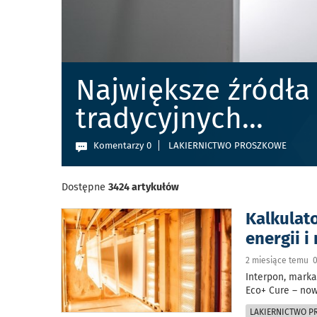
Największe źródła
tradycyjnych
...
Komentarzy 0
LAKIERNICTWO PROSZKOWE
Dostępne
3424 artykułów
Kalkulat
energii i
2 miesiące temu 0
Interpon, marka
Eco+ Cure – no
LAKIERNICTWO 