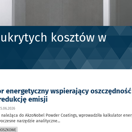
 ukrytych kosztów w
or energetyczny wspierający oszczędność
 redukcję emisji
5.06.2026
 należąca do AkzoNobel Powder Coatings, wprowadziła kalkulator ene
woczesne narzędzie analityczne
...
PROSZKOWE