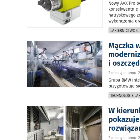
Nowy AVX Pro od
konsekwentnie r
natryskowego zo
wykończenia ora
LAKIERNICTWO CI
Mączka w
moderniz
i oszczę
2 miesiące temu 2
Grupa BMW inte
przygotowuje si
TECHNOLOGIE LAK
W kierunk
pokazuje
rozwiąza
2 miesiące temu 2