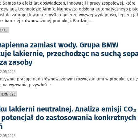
 Sames to efekt lat doświadczeń, innowacji i pracy zespołowej, które
ozwijają technologię Airmix. Najnowsza odsłona automatycznego pist
stała zaprojektowana z myślą o jeszcze wyższej wydajności, lepszej ja
z bardziej zrównoważonej produkcji. Bardziej
...
EKŁE
apienna zamiast wody. Grupa BMW
uje lakiernie, przechodząc na suchą sepa
dza zasoby
2.05.2026
nsywnie pracuje nad zrównoważonymi rozwiązaniami w produkcji, dzi
ę na wyzwania przyszłości:
...
IERNICZE
u lakierni neutralnej. Analiza emisji CO₂
 potencjał do zastosowania konkretnych
ń
2.05.2026