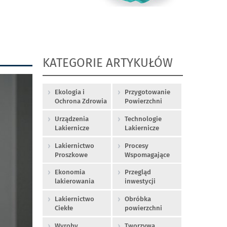
KATEGORIE ARTYKUŁÓW
Ekologia i
Przygotowanie
Ochrona Zdrowia
Powierzchni
Urządzenia
Technologie
Lakiernicze
Lakiernicze
Lakiernictwo
Procesy
Proszkowe
Wspomagające
Ekonomia
Przegląd
lakierowania
inwestycji
Lakiernictwo
Obróbka
Ciekłe
powierzchni
Wyroby
Tworzywa