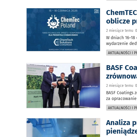
ChemTEC 
oblicze 
2 miesiące temu 0
W dniach 16–18
wydarzenie ded
AKTUALNOŚCI I 
BASF Coa
zrównow
2 miesiące temu 0
BASF Coatings z
za opracowanie
AKTUALNOŚCI I 
Analiza p
pieniądze