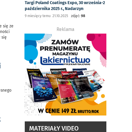
Targi Poland Coatings Expo, 30 września-2
października 2025 r., Nadarzyn
9 miesięcy temu 21.10.2025
zdjęć:
98
 się ze
Reklama
lności
 się
i
esnego
x
MATERIAŁY VIDEO