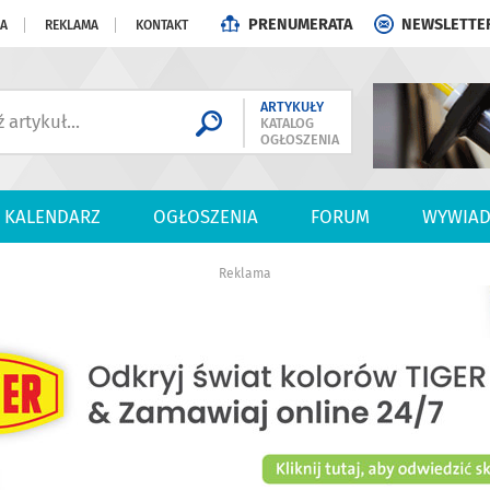
PRENUMERATA
NEWSLETTE
JA
REKLAMA
KONTAKT
ARTYKUŁY
KATALOG
OGŁOSZENIA
KALENDARZ
OGŁOSZENIA
FORUM
WYWIAD
Reklama