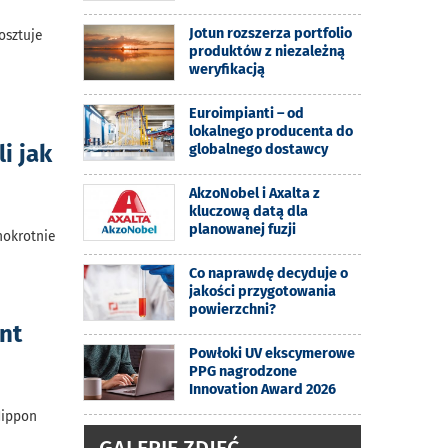
Jotun rozszerza portfolio
osztuje
produktów z niezależną
weryfikacją
Euroimpianti – od
lokalnego producenta do
i jak
globalnego dostawcy
AkzoNobel i Axalta z
kluczową datą dla
planowanej fuzji
nokrotnie
Co naprawdę decyduje o
jakości przygotowania
powierzchni?
nt
Powłoki UV ekscymerowe
PPG nagrodzone
Innovation Award 2026
Nippon