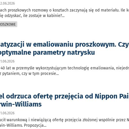
2.06.2026
iach proszkowych rozmowy o kosztach zaczynają się od materiału. Ile k
się odzyskać, ile zostaje w kabinie?
...
PROSZKOWE
matyzacji w emaliowaniu proszkowym. Czyl
optymalne parametry natrysku
1.06.2026
 40 lat w przemyśle wykorzystującym technologię emaliowania, niejed
z pytaniem, czy w tym procesie
...
l odrzuca ofertę przejęcia od Nippon Pai
rwin-Williams
1.06.2026
cił warunkową i niewiążącą ofertę przejęcia złożonej wspólnie przez 
win-Williams. Propozycja
...