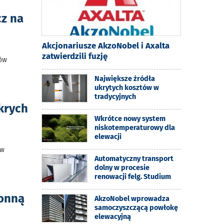
cz na
Akcjonariusze AkzoNobel i Axalta
zatwierdzili fuzję
tów
Największe źródła
ukrytych kosztów w
tradycyjnych
krych
Wkrótce nowy system
niskotemperaturowy dla
elewacji
ów
Automatyczny transport
dolny w procesie
renowacji felg. Studium
ronną
AkzoNobel wprowadza
samoczyszczącą powłokę
elewacyjną