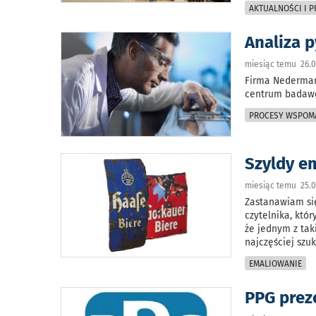
AKTUALNOŚCI I 
Analiza 
miesiąc temu 26.0
Firma Nederman
centrum badawc
PROCESY WSPOM
Szyldy em
miesiąc temu 25.0
Zastanawiam się
czytelnika, któ
że jednym z tak
najczęściej szuk
EMALIOWANIE
PPG prez