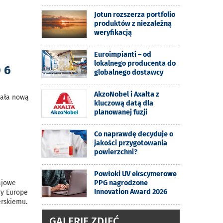
Jotun rozszerza portfolio
produktów z niezależną
weryfikacją
Euroimpianti – od
lokalnego producenta do
 6
globalnego dostawcy
AkzoNobel i Axalta z
wała nową
kluczową datą dla
planowanej fuzji
Co naprawdę decyduje o
jakości przygotowania
powierzchni?
Powłoki UV ekscymerowe
ajowe
PPG nagrodzone
Innovation Award 2026
ry Europe
erskiemu.
GALERIE ZDJĘĆ