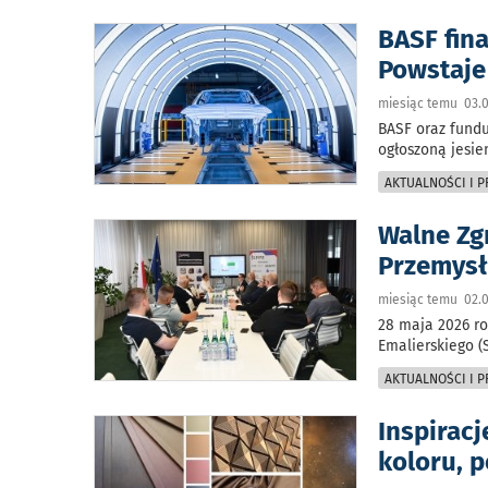
BASF fin
Powstaje
miesiąc temu 03.0
BASF oraz fundu
ogłoszoną jesie
AKTUALNOŚCI I 
Walne Zg
Przemysł
miesiąc temu 02.0
28 maja 2026 ro
Emalierskiego (
AKTUALNOŚCI I 
Inspirac
koloru, p