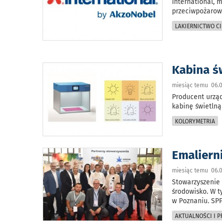
International, 
przeciwpożarow
LAKIERNICTWO CI
Kabina ś
miesiąc temu 06.0
Producent urzą
kabinę świetlną
KOLORYMETRIA
Emaliern
miesiąc temu 06.0
Stowarzyszenie 
środowisko. W t
w Poznaniu. SPP
AKTUALNOŚCI I 