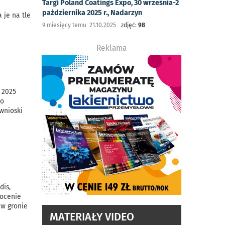
Targi Poland Coatings Expo, 30 września-2
października 2025 r., Nadarzyn
 je na tle
9 miesięcy temu 21.10.2025
zdjęć:
98
Reklama
 2025
co
wnioski
dis,
 ocenie
 w gronie
MATERIAŁY VIDEO