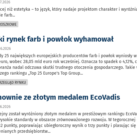
7.2026
cej niż estetyka – to język, który nadaje projektom charakter i wyróżnia
ie farb
...
PROSZKOWE
ki rynek farb i powłok wyhamował
6.2026
y 25 największych europejskich producentów farb i powłok wyniosły w
euro, wobec 28,05 mld euro rok wcześniej. Oznacza to spadek o 4,12%, 
branża nadal odczuwa skutki trudnego otoczenia gospodarczego. Takie 
zego rankingu „Top 25 Europe's Top Group
...
PRZEGLĄD RYNKU
nownie ze złotym medalem EcoVadis
6.2026
lejny został wyróżniony złotym medalem w prestiżowym rankingu EcoVa
wysokie standardy w obszarze zrównoważonego rozwoju. W tegorocznej
82 punkty, poprawiając ubiegłoroczny wynik o trzy punkty i plasując się
enianych przedsiębiorstw
...