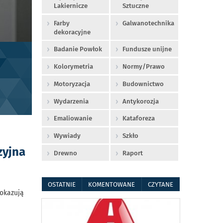
Lakiernicze
Sztuczne
Farby
Galwanotechnika
dekoracyjne
Badanie Powłok
Fundusze unijne
Kolorymetria
Normy/Prawo
Motoryzacja
Budownictwo
Wydarzenia
Antykorozja
Emaliowanie
Kataforeza
Wywiady
Szkło
zyjna
Drewno
Raport
OSTATNIE
KOMENTOWANE
CZYTANE
pokazują