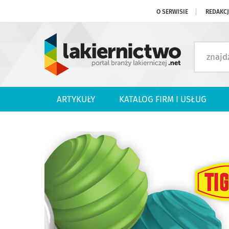
O SERWISIE
REDAKC
ARTYKUŁY
KATALOG FIRM I USŁUG