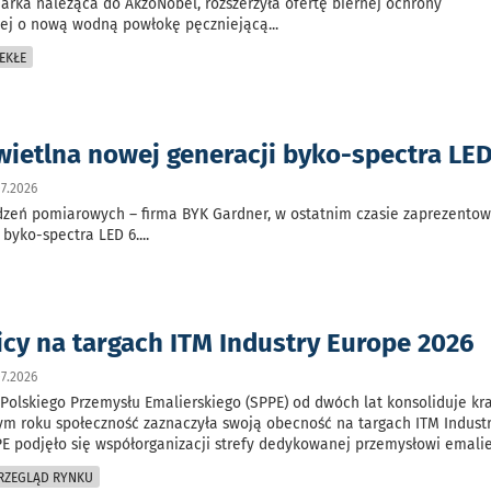
marka należąca do AkzoNobel, rozszerzyła ofertę biernej ochrony
ej o nową wodną powłokę pęczniejącą
...
EKŁE
wietlna nowej generacji byko-spectra LED
7.2026
dzeń pomiarowych – firma BYK Gardner, w ostatnim czasie zaprezento
 byko-spectra LED 6.
...
icy na targach ITM Industry Europe 2026
7.2026
Polskiego Przemysłu Emalierskiego (SPPE) od dwóch lat konsoliduje kr
ym roku społeczność zaznaczyła swoją obecność na targach ITM Indust
E podjęło się współorganizacji strefy dedykowanej przemysłowi emali
PRZEGLĄD RYNKU