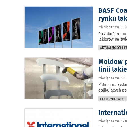
BASF Coa
rynku la
miesiąc temu 09.0
Po zakończeniu 
lakierów na świ
AKTUALNOŚCI I 
Moldow p
linii lak
miesiąc temu 08.0
Kabina natrysko
aplikujących po
LAKIERNICTWO CI
Internat
miesiąc temu 07.0