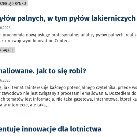
PRZEGLĄD RYNKU
pyłów palnych, w tym pyłów lakierniczych
6.2026
 uruchomiła nową usługę profesjonalnej analizy pyłów palnych, real
zo-rozwojowym Innovation Center
...
AGAJĄCE
aliowane. Jak to się robi?
6.2026
, jaki temat zainteresuje każdego potencjalnego czytelnika, przede w
ry zawodowo nie jest związany z procesami emaliowania. Doszedłem do
ich tematów jest informacja. Nie taka gazetowa, internetowa, której k
a w internecie, ale taka,
...
entuje innowacje dla lotnictwa