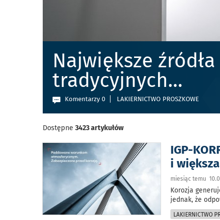
Największe źródła
tradycyjnych
...
Komentarzy 0
LAKIERNICTWO PROSZKOWE
Dostępne
3423 artykułów
IGP-KORR
i większ
miesiąc temu 10.0
Korozja generuj
jednak, że odp
LAKIERNICTWO 