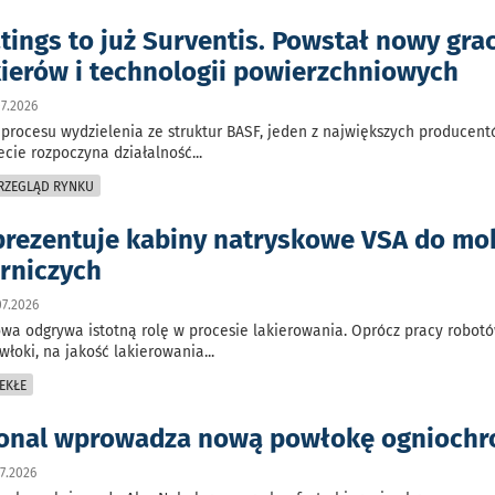
tings to już Surventis. Powstał nowy gra
kierów i technologii powierzchniowych
7.2026
procesu wydzielenia ze struktur BASF, jeden z największych producen
ecie rozpoczyna działalność
...
PRZEGLĄD RYNKU
rezentuje kabiny natryskowe VSA do mo
ierniczych
7.2026
wa odgrywa istotną rolę w procesie lakierowania. Oprócz pracy robot
włoki, na jakość lakierowania
...
EKŁE
ional wprowadza nową powłokę ognioch
7.2026