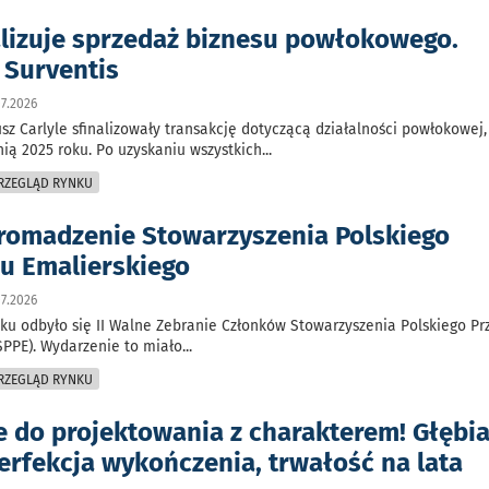
alizuje sprzedaż biznesu powłokowego.
 Surventis
7.2026
sz Carlyle sfinalizowały transakcję dotyczącą działalności powłokowej,
nią 2025 roku. Po uzyskaniu wszystkich
...
PRZEGLĄD RYNKU
romadzenie Stowarzyszenia Polskiego
u Emalierskiego
7.2026
ku odbyło się II Walne Zebranie Członków Stowarzyszenia Polskiego P
SPPE). Wydarzenie to miało
...
PRZEGLĄD RYNKU
je do projektowania z charakterem! Głębi
erfekcja wykończenia, trwałość na lata