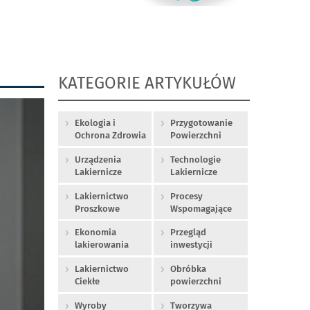
KATEGORIE ARTYKUŁÓW
Ekologia i
Przygotowanie
Ochrona Zdrowia
Powierzchni
Urządzenia
Technologie
Lakiernicze
Lakiernicze
Lakiernictwo
Procesy
Proszkowe
Wspomagające
Ekonomia
Przegląd
lakierowania
inwestycji
Lakiernictwo
Obróbka
Ciekłe
powierzchni
Wyroby
Tworzywa