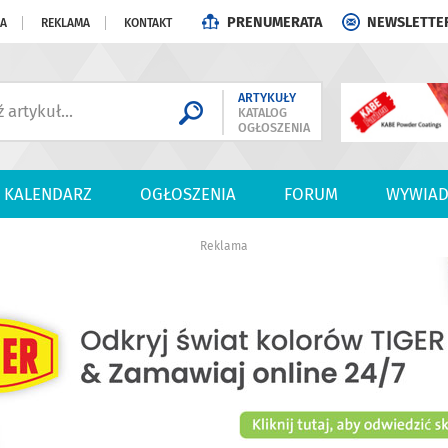
PRENUMERATA
NEWSLETTE
JA
REKLAMA
KONTAKT
ARTYKUŁY
KATALOG
OGŁOSZENIA
KALENDARZ
OGŁOSZENIA
FORUM
WYWIAD
Reklama