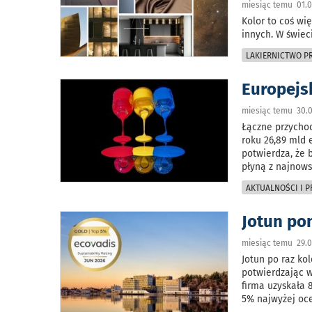
miesiąc temu 01.0
Kolor to coś wię
innych. W świec
LAKIERNICTWO 
Europejs
miesiąc temu 30.0
Łączne przychod
roku 26,89 mld 
potwierdza, że 
płyną z najnows
AKTUALNOŚCI I 
Jotun po
miesiąc temu 29.0
Jotun po raz ko
potwierdzając 
firma uzyskała 
5% najwyżej oc