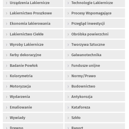
Urządzenia Lakiernicze
Technologie Lakiernicze
Lakiernictwo Proszkowe
Procesy Wspomagające
Ekonomia lakierowania
Przegląd inwestycji
Lakiernictwo Ciekłe
Obróbka powierzchni
Wyroby Lakiernicze
Tworzywa Sztuczne
Farby dekoracyjne
Galwanotechnika
Badanie Powłok
Fundusze unijne
Kolorymetria
Normy/Prawo
Motoryzacja
Budownictwo
Wydarzenia
Antykorozja
Emaliowanie
Kataforeza
Wywiady
Szkło
Drewno
Raport