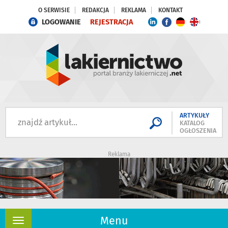
O SERWISIE
REDAKCJA
REKLAMA
KONTAKT
LOGOWANIE
REJESTRACJA
ARTYKUŁY
KATALOG
OGŁOSZENIA
Reklama
Menu
Rozwiń