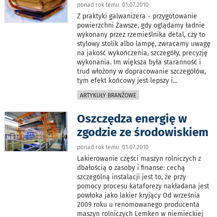
ponad rok temu 01.07.2010
Z praktyki galwanizera - przygotowanie
powierzchni Zawsze, gdy oglądamy ładnie
wykonany przez rzemieślnika detal, czy to
stylowy stolik albo lampę, zwracamy uwagę
na jakość wykończenia, szczegóły, precyzję
wykonania. Im większa była staranność i
trud włożony w dopracowanie szczegółów,
tym efekt końcowy jest lepszy i
...
ARTYKUŁY BRANŻOWE
Oszczędza energię w
zgodzie ze środowiskiem
ponad rok temu 01.07.2010
Lakierowanie części maszyn rolniczych z
dbałością o zasoby i finanse: cechą
szczególną instalacji jest to, że przy
pomocy procesu kataforezy nakładana jest
powłoka jako lakier kryjący Od września
2009 roku u renomowanego producenta
maszyn rolniczych Lemken w niemieckiej