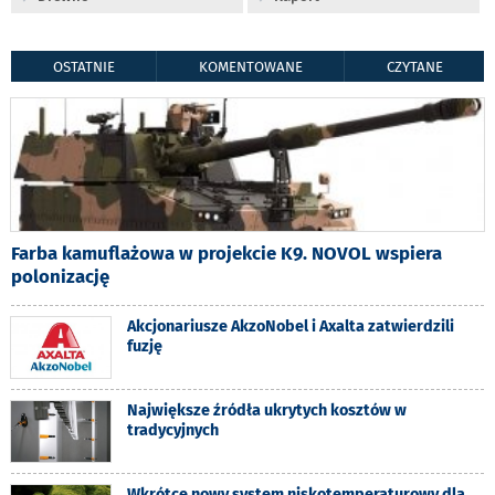
OSTATNIE
KOMENTOWANE
CZYTANE
Farba kamuflażowa w projekcie K9. NOVOL wspiera
polonizację
Akcjonariusze AkzoNobel i Axalta zatwierdzili
fuzję
Największe źródła ukrytych kosztów w
tradycyjnych
Wkrótce nowy system niskotemperaturowy dla