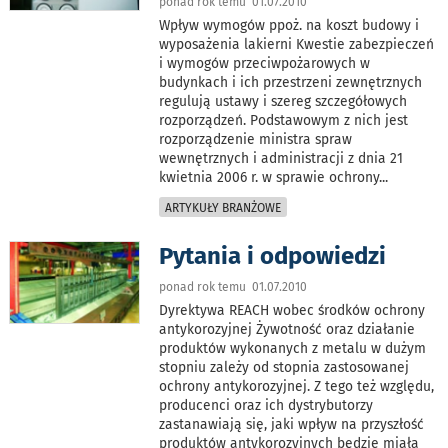
ponad rok temu 01.07.2010
Wpływ wymogów ppoż. na koszt budowy i
wyposażenia lakierni Kwestie zabezpieczeń
i wymogów przeciwpożarowych w
budynkach i ich przestrzeni zewnętrznych
regulują ustawy i szereg szczegółowych
rozporządzeń. Podstawowym z nich jest
rozporządzenie ministra spraw
wewnętrznych i administracji z dnia 21
kwietnia 2006 r. w sprawie ochrony
...
ARTYKUŁY BRANŻOWE
Pytania i odpowiedzi
ponad rok temu 01.07.2010
Dyrektywa REACH wobec środków ochrony
antykorozyjnej Żywotność oraz działanie
produktów wykonanych z metalu w dużym
stopniu zależy od stopnia zastosowanej
ochrony antykorozyjnej. Z tego też względu,
producenci oraz ich dystrybutorzy
zastanawiają się, jaki wpływ na przyszłość
produktów antykorozyjnych będzie miała