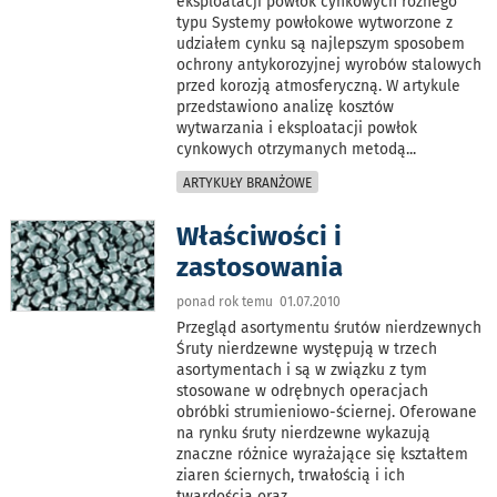
eksploatacji powłok cynkowych różnego
typu Systemy powłokowe wytworzone z
udziałem cynku są najlepszym sposobem
ochrony antykorozyjnej wyrobów stalowych
przed korozją atmosferyczną. W artykule
przedstawiono analizę kosztów
wytwarzania i eksploatacji powłok
cynkowych otrzymanych metodą
...
ARTYKUŁY BRANŻOWE
Właściwości i
zastosowania
ponad rok temu 01.07.2010
Przegląd asortymentu śrutów nierdzewnych
Śruty nierdzewne występują w trzech
asortymentach i są w związku z tym
stosowane w odrębnych operacjach
obróbki strumieniowo-ściernej. Oferowane
na rynku śruty nierdzewne wykazują
znaczne różnice wyrażające się kształtem
ziaren ściernych, trwałością i ich
twardością oraz
...