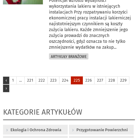
Potencjał wzrostu wydajności
wykorzystania lakieru w istniejących
instalacjach Przy rozpatrywaniu korzyści
ekonomicznej pracy instalacji lakierniczej
najistotniejszym czynnikiem są koszty
zużycia lakieru. Każde zmniejszenie jego
zużycia prowadzi do znacznych
oszczędności, gdyż oznacza to nie tylko
zmniejszenie wydatków na zakup
...
ARTYKUŁY BRANŻOWE
‹
1
...
221
222
223
224
225
226
227
228
229
›
KATEGORIE ARTYKUŁÓW
Ekologia i Ochrona Zdrowia
Przygotowanie Powierzchni