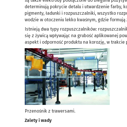
są także elektrody podłączone do bieguna pozytyw
determinują pokrycie detalu i utwardzenie farby, k
pigmenty, ładunki i rozpuszczalniki, wszystko ro
wodzie w otoczeniu lekko kwaśnym, gdzie formują 
Istnieją dwa typy rozpuszczalników: rozpuszczalni
się z żywicą wpływając na grubość aplikowanej powł
aspekt i odporność produktu na korozję, w trakcie
Przenośnik z trawersami.
Zalety i wady