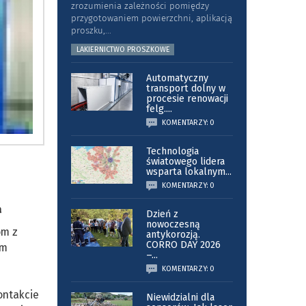
zrozumienia zależności pomiędzy
przygotowaniem powierzchni, aplikacją
proszku,
...
LAKIERNICTWO PROSZKOWE
Automatyczny
transport dolny w
procesie renowacji
felg.
...
KOMENTARZY: 0
Technologia
światowego lidera
wsparta lokalnym
...
KOMENTARZY: 0
a
Dzień z
nowoczesną
om z
antykorozją.
CORRO DAY 2026
ym
–
...
KOMENTARZY: 0
ontakcie
Niewidzialni dla