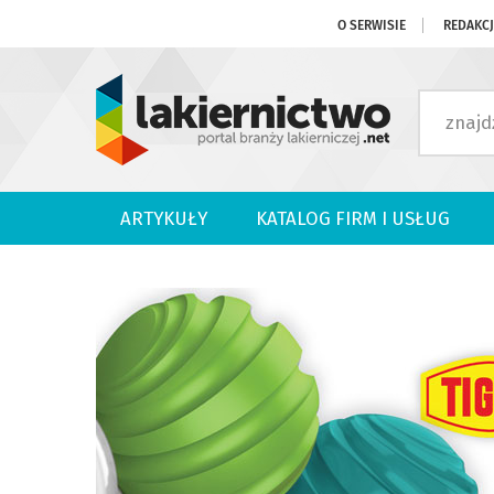
O SERWISIE
REDAKC
ARTYKUŁY
KATALOG FIRM I USŁUG