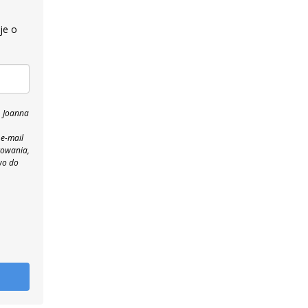
je o
, Joanna
 e-mail
towania,
wo do