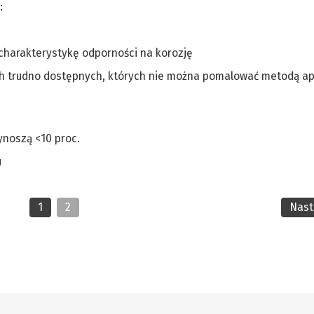
:
charakterystykę odporności na korozję
ach trudno dostępnych, których nie można pomalować metodą apl
ynoszą <10 proc.
u
1
2
Nas