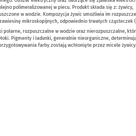
nego. Obszar elektryczny oraz tworzące się zjawiska elektro
olejno polimeralizowanej w piecu. Produkt składa się z: żywicy,
zpuszczone w wodzie. Kompozycja żywic umożliwia im rozpuszcz
zawiesinę mikroskopijnych, odpowiednio trwałych cząsteczek (
ki polarne, rozpuszczalne w wodzie oraz nierozpuszczalne, któr
oki. Pigmenty i ładunki, generalnie nieorganiczne, determinują
 przygotowywania farby zostają wchłonięte przez micele żywicy