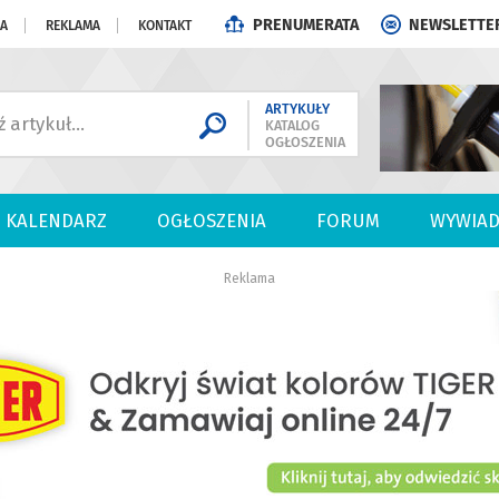
PRENUMERATA
NEWSLETTE
JA
REKLAMA
KONTAKT
ARTYKUŁY
KATALOG
OGŁOSZENIA
KALENDARZ
OGŁOSZENIA
FORUM
WYWIAD
Reklama