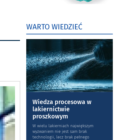
WARTO WIEDZIEĆ
Wiedza procesowa w
lakiernictwie
proszkowym
W wielu lakierniach największym
wyzwaniem nie jest sam brak
technologii, lecz brak pełnego