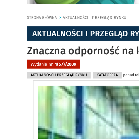
AKTUALNOŚCI I PRZEGLĄD RYNKU
STRONA GŁÓWNA
AKTUALNOŚCI I PRZEGLĄD R
Znaczna odporność na 
Wydanie nr:
1(57)/2009
AKTUALNOŚCI I PRZEGLĄD RYNKU
KATAFOREZA
ponad rok