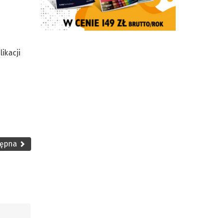
ikacji
tępna