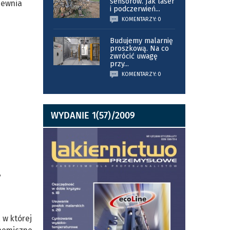
sensorów. Jak laser
pewnia
i podczerwień
...
KOMENTARZY: 0
Budujemy malarnię
proszkową. Na co
zwrócić uwagę
przy
...
KOMENTARZY: 0
WYDANIE 1(57)/2009
,
 w której