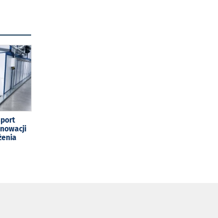
sport
enowacji
żenia