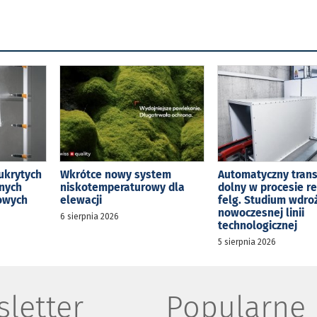
ukrytych
Wkrótce nowy system
Automatyczny tran
jnych
niskotemperaturowy dla
dolny w procesie r
kowych
elewacji
felg. Studium wdro
nowoczesnej linii
6 sierpnia 2026
technologicznej
5 sierpnia 2026
letter
Popularne