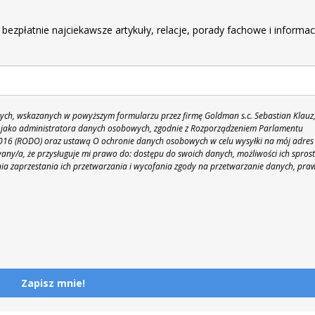
r
 bezpłatnie najciekawsze artykuły, relacje, porady fachowe i informac
h, wskazanych w powyższym formularzu przez firmę Goldman s.c. Sebastian Klauz
 86 jako administratora danych osobowych, zgodnie z Rozporządzeniem Parlamentu
 2016 (RODO) oraz ustawą O ochronie danych osobowych w celu wysyłki na mój adres
y/a, że przysługuje mi prawo do: dostępu do swoich danych, możliwości ich spros
nia zaprzestania ich przetwarzania i wycofania zgody na przetwarzanie danych, pra
Zapisz mnie!