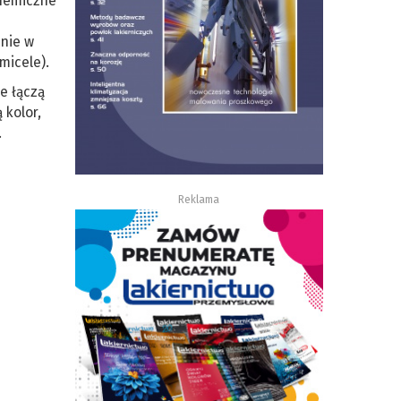
chemiczne
enie w
micele).
e łączą
 kolor,
.
Reklama