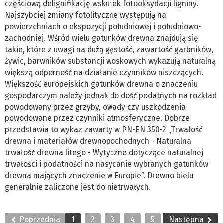
częściową delignifikację wskutek fotooksydacji ligniny.
Najszybciej zmiany fotolityczne występują na
powierzchniach o ekspozycji południowej i południowo-
zachodniej. Wśród wielu gatunków drewna znajdują się
takie, które z uwagi na dużą gęstość, zawartość garbników,
żywic, barwników substancji woskowych wykazują naturalną
większą odporność na działanie czynników niszczących.
Większość europejskich gatunków drewna o znaczeniu
gospodarczym należy jednak do dość podatnych na rozkład
powodowany przez grzyby, owady czy uszkodzenia
powodowane przez czynniki atmosferyczne. Dobrze
przedstawia to wykaz zawarty w PN-EN 350-2 „Trwałość
drewna i materiałów drewnopochodnych - Naturalna
trwałość drewna litego - Wytyczne dotyczące naturalnej
trwałości i podatności na nasycanie wybranych gatunków
drewna mających znaczenie w Europie”. Drewno bielu
generalnie zaliczone jest do nietrwałych.
Poprzednia
1
2
3
4
5
Następna