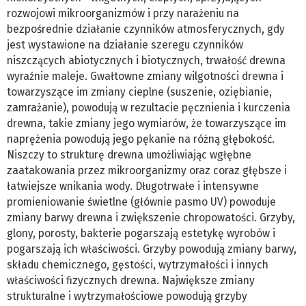
rozwojowi mikroorganizmów i przy narażeniu na
bezpośrednie działanie czynników atmosferycznych, gdy
jest wystawione na działanie szeregu czynników
niszczących abiotycznych i biotycznych, trwałość drewna
wyraźnie maleje. Gwałtowne zmiany wilgotności drewna i
towarzyszące im zmiany cieplne (suszenie, oziębianie,
zamrażanie), powodują w rezultacie pęcznienia i kurczenia
drewna, takie zmiany jego wymiarów, że towarzyszące im
naprężenia powodują jego pękanie na różną głębokość.
Niszczy to strukturę drewna umożliwiając wgłębne
zaatakowania przez mikroorganizmy oraz coraz głębsze i
łatwiejsze wnikania wody. Długotrwałe i intensywne
promieniowanie świetlne (głównie pasmo UV) powoduje
zmiany barwy drewna i zwiększenie chropowatości. Grzyby,
glony, porosty, bakterie pogarszają estetykę wyrobów i
pogarszają ich właściwości. Grzyby powodują zmiany barwy,
składu chemicznego, gęstości, wytrzymałości i innych
właściwości fizycznych drewna. Największe zmiany
strukturalne i wytrzymałościowe powodują grzyby