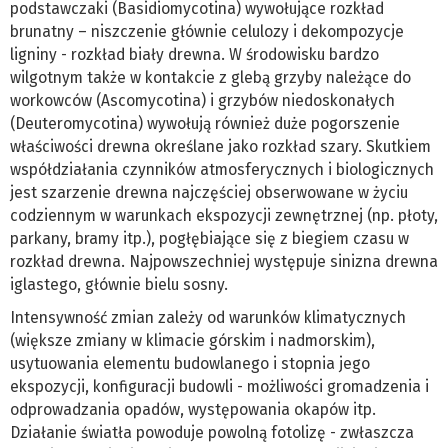
podstawczaki (Basidiomycotina) wywołujące rozkład
brunatny – niszczenie głównie celulozy i dekompozycje
ligniny - rozkład biały drewna. W środowisku bardzo
wilgotnym także w kontakcie z glebą grzyby należące do
workowców (Ascomycotina) i grzybów niedoskonałych
(Deuteromycotina) wywołują również duże pogorszenie
właściwości drewna określane jako rozkład szary. Skutkiem
współdziałania czynników atmosferycznych i biologicznych
jest szarzenie drewna najczęściej obserwowane w życiu
codziennym w warunkach ekspozycji zewnętrznej (np. płoty,
parkany, bramy itp.), pogłębiające się z biegiem czasu w
rozkład drewna. Najpowszechniej występuje sinizna drewna
iglastego, głównie bielu sosny.
Intensywność zmian zależy od warunków klimatycznych
(większe zmiany w klimacie górskim i nadmorskim),
usytuowania elementu budowlanego i stopnia jego
ekspozycji, konfiguracji budowli - możliwości gromadzenia i
odprowadzania opadów, występowania okapów itp.
Działanie światła powoduje powolną fotolizę - zwłaszcza