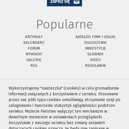
ZAPISZ SIĘ
Popularne
ARTYKUŁY
KATALOG FIRM I USŁUG
KALENDARZ
OGŁOSZENIA
FORUM
INWESTYCJE
WYWIADY
SŁOWNIK
GALERIE
VIDEO
RSS
REGULAMIN
Wykorzystujemy "ciasteczka" (cookies) w celu gromadzenia
informacji związanych z korzystaniem z serwisu. Stosowane
przez nas pliki typu cookies umożliwiają utrzymanie sesji po
zalogowaniu i tworzenie statystyk oglądalności podstron
serwisu. Możecie Państwo wyłączyć ten mechanizm w
dowolnym momencie w ustawieniach przeglądarki.
Korzystanie z naszego serwisu bez zmiany ustawień
dotyczących cookies oznacza, że będą one zapisane w