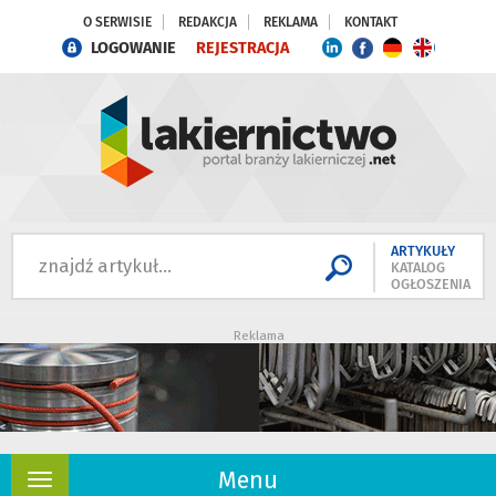
O SERWISIE
REDAKCJA
REKLAMA
KONTAKT
LOGOWANIE
REJESTRACJA
ARTYKUŁY
KATALOG
OGŁOSZENIA
Reklama
Menu
Rozwiń